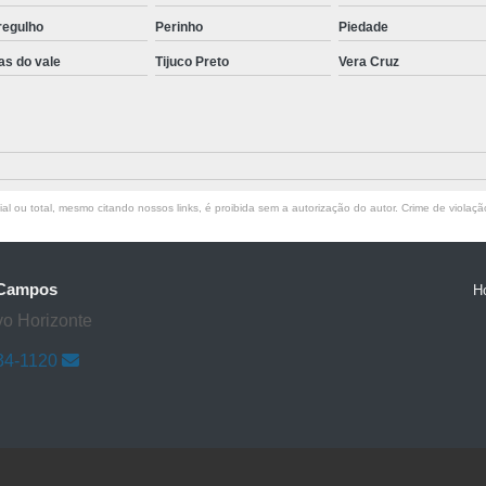
regulho
Perinho
Piedade
as do vale
Tijuco Preto
Vera Cruz
l ou total, mesmo citando nossos links, é proibida sem a autorização do autor. Crime de violaçã
s Campos
H
vo Horizonte
34-1120