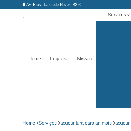
Av. Pres. Tancredo Neves, 4270
Serviços
Acupuntura p
animais
Castração d
animais
Clínica veterin
Home
Empresa
Missão
Exames de
eletrocardiog
para animai
Exames de
imagem par
animais
Exames
laboratoriai
Fisioterapia p
Home
Serviços
acupuntura para animais
acupun
animais