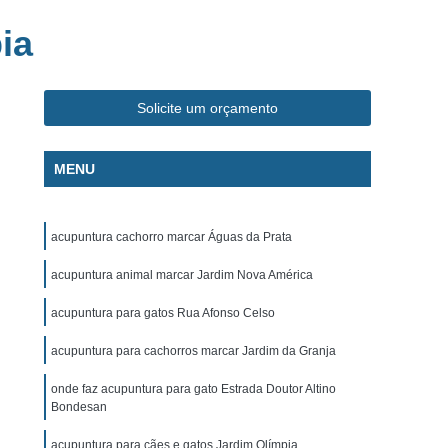
ca Veterinária Pet
Clínica Veterinária Popular
ia
línica Veterinária Popular São José dos Campos
m
Exame de Eletrocardiograma Canino
Solicite um orçamento
s
Exame de Eletrocardiograma em Cachorro
s
Exame de Eletrocardiograma em Gatos
MENU
s
Exame de Eletrocardiograma para Cachorro
grama para Cachorro Caçapava
acupuntura cachorro marcar Águas da Prata
para Cachorro São José dos Campos
acupuntura animal marcar Jardim Nova América
grama para Cachorros e Gatos
acupuntura para gatos Rua Afonso Celso
o
Exame de Eletrocardiograma para Gatos
acupuntura para cachorros marcar Jardim da Granja
chorro
Exame de Raio X para Animais
rro
Exame de Raio X para Gatos
onde faz acupuntura para gato Estrada Doutor Altino
Bondesan
Exame de Ultrassom Abdominal para Cachorro
acupuntura para cães e gatos Jardim Olímpia