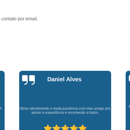
Fisioterapia para Pequenos Animais
Fis
Microchip para Cães
Microchipage
 contato por email.
Microchipagem em Cachorros
Microchi
Microchipagem p
Microchipagem para Cachorro São Jo
Microchipagem para Gatos
Ozoniote
Ozonioterapia em Cães
Ozonioterap
Ozonioterapia para Cachorro
Marly Rosa
Ozonioterapia para Cachorro São J
Ozonioterapia para Cães I
Vacina Antirrábica para Cach
Cl
Experiência muito boa, trata meus animaizinhos super
et,
Vacina contra Raiva para Cacho
bem além de ter ótimos doutores que estão sempre
p
disponíveis para retirar dúvidas.
Vacina de Giárdia para Cães
Vacina 
Vacina para Cachorros Caçapava
V