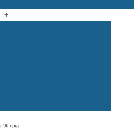
(12) 3939-2050
(12) 99134-1120
Acupuntura Animal Caçapava
dos Campos
Acupuntura em Animais
ura em Gatos
Acupuntura para Cachorro
ra para Cães e Gatos
Acupuntura para Gato
ação Animal
Castração de Cachorro
Castração de Cachorro Caçapava
ea
Castração de Cachorro Macho
 dos Campos
Castração de Cachorros
 de Cães e Gatos
Castração de Gatos
Veterinária 24 Horas
Clínica Veterinária 24h
m Olímpia
Clínica Veterinária para Cães e Gatos