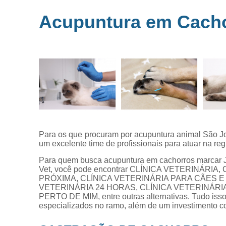
Microchipag
Acupuntura em Cacho
para animai
Ozonioterap
animal
Vacina par
animais
Veterinários 
horas
Veterinário
popular
Para os que procuram por acupuntura animal São Jo
um excelente time de profissionais para atuar na reg
Para quem busca acupuntura em cachorros marcar Ja
Vet, você pode encontrar CLÍNICA VETERINÁRIA
PRÓXIMA, CLÍNICA VETERINÁRIA PARA CÃES E 
VETERINÁRIA 24 HORAS, CLÍNICA VETERINÁRIA 
PERTO DE MIM, entre outras alternativas. Tudo isso 
especializados no ramo, além de um investimento 