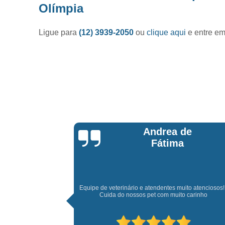
Olímpia
Ligue para
(12) 3939-2050
ou
clique aqui
e entre em
de
Daniel Alves
to atenciosos!!!
Ótimo atendimento e muita paciência com meu amigo p
 carinho
adorei a experiência e recomendo a todos.