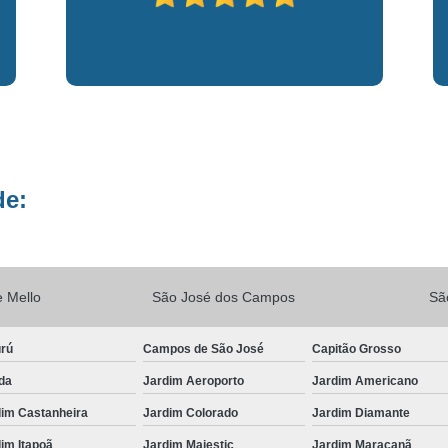
Vacina V10
Vacina V10 Importada
Veterinario 24hs
Veterinária 24 
Veterinária 24h
Veterinária 2
Veterinário 24 Horas Mais Próximo
Vete
Veterinário 24h Perto de Mim
V
de:
Veterinario a Preço Popular
Veterin
Veterinário 24 Horas Popular
Veteri
Veterinário Popular 24h
Veterinário Po
 Mello
São José dos Campos
Sã
urú
Campos de São José
Capitão Grosso
da
Jardim Aeroporto
Jardim Americano
dim Castanheira
Jardim Colorado
Jardim Diamante
im Itapoã
Jardim Majestic
Jardim Maracanã