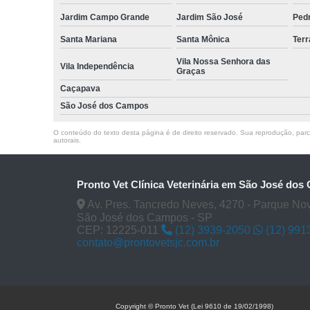
Jardim Campo Grande
Jardim São José
Ped
Santa Mariana
Santa Mônica
Terr
Vila Nossa Senhora das
Vila Independência
Graças
Caçapava
São José dos Campos
O conteúdo do texto desta página é de direito reservado. Sua reprodução, parcia
autorais
.
Pronto Vet Clínica Veterinária em São José do
Av. Pres. Tancredo Neves, 4270 - Parque No
São José dos Campos - SP
CEP: 12225-011
(12) 3939-2050
(12) 991
contato@prontovetsjc.com.br
Copyright © Pronto Vet (Lei 9610 de 19/02/1998)