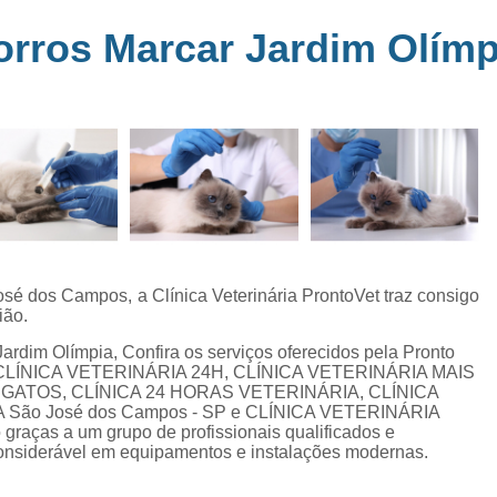
Clínica Veterinária Perto de Mim
Clíni
em
rros Marcar Jardim Olímp
s
Clínica Veterinária Popular Caçapava
C
ia
Clínica Veterinária Próximo de Mi
Exame de Eletrocardiograma em Animai
a
Exame de Eletrocardiograma em Cãe
24
Exame de Eletrocardiograma para Animai
Exame de Eletrocardio
s
Exame de Eletrocardiograma 
sé dos Campos, a Clínica Veterinária ProntoVet traz consigo
ião.
Exame de Eletrocardio
rdim Olímpia, Confira os serviços oferecidos pela Pronto
Exame de Eletrocardiograma para Gat
, CLÍNICA VETERINÁRIA 24H, CLÍNICA VETERINÁRIA MAIS
GATOS, CLÍNICA 24 HORAS VETERINÁRIA, CLÍNICA
Exame de Raio X do Tórax para Ca
São José dos Campos - SP e CLÍNICA VETERINÁRIA
Exame de Raio X para Cacho
graças a um grupo de profissionais qualificados e
considerável em equipamentos e instalações modernas.
Exame de Ultrassom Abdominal Cão