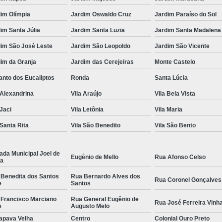
im Olímpia
Jardim Oswaldo Cruz
Jardim Paraíso do Sol
im Santa Júlia
Jardim Santa Luzia
Jardim Santa Madalena
dim São José Leste
Jardim São Leopoldo
Jardim São Vicente
im da Granja
Jardim das Cerejeiras
Monte Castelo
nto dos Eucaliptos
Ronda
Santa Lúcia
 Alexandrina
Vila Araújo
Vila Bela Vista
 Jaci
Vila Letônia
Vila Maria
 Santa Rita
Vila São Benedito
Vila São Bento
ada Municipal Joel de
Eugênio de Mello
Rua Afonso Celso
la
 Benedita dos Santos
Rua Bernardo Alves dos
Rua Coronel Gonçalves
e
Santos
 Francisco Marciano
Rua General Eugênio de
Rua José Ferreira Vinh
e
Augusto Melo
apava Velha
Centro
Colonial Ouro Preto