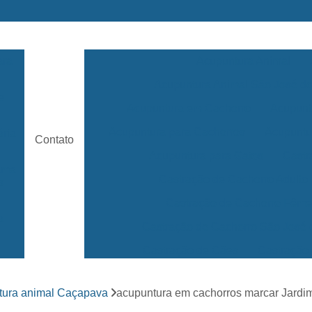
ara
Acupuntura Animal
Acupuntura Animal São José 
e
Acupuntura em Cachorro
Acupunt
Acupuntura para Cachorros
Acupuntu
ária
Contato
Acupuntura para Gatos
Castr
rama
Castração de Cachorro Adulto
s
Castração de Cachorro Fêm
a
Castração de Cachorro São José
Castração de Cães
Castração
s
Clínica 24 Horas Veterinária
Clínica 
ara
tura animal Caçapava
acupuntura em cachorros marcar Jardi
Clínica Veterinária Mais Próxima