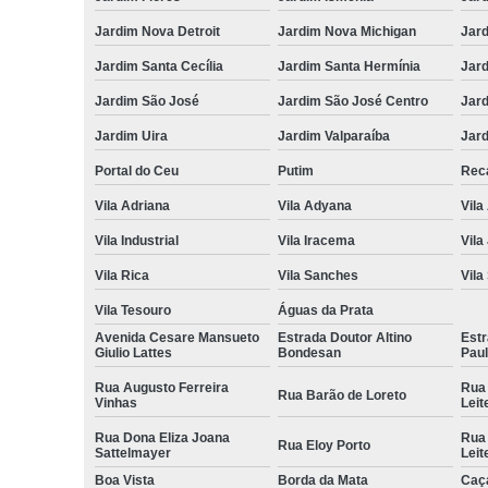
Jardim Nova Detroit
Jardim Nova Michigan
Jard
Jardim Santa Cecília
Jardim Santa Hermínia
Jard
Jardim São José
Jardim São José Centro
Jar
Jardim Uira
Jardim Valparaíba
Jard
Portal do Ceu
Putim
Reca
Vila Adriana
Vila Adyana
Vila
Vila Industrial
Vila Iracema
Vila
Vila Rica
Vila Sanches
Vila
Vila Tesouro
Águas da Prata
Avenida Cesare Mansueto
Estrada Doutor Altino
Estr
Giulio Lattes
Bondesan
Pau
Rua Augusto Ferreira
Rua
Rua Barão de Loreto
Vinhas
Leit
Rua Dona Eliza Joana
Rua
Rua Eloy Porto
Sattelmayer
Leit
Boa Vista
Borda da Mata
Caç