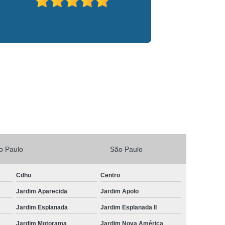
Vacina V4 para Gatos
Veterinario 24horas
Horas
Veterinária 24 Horas Perto de Mim
4h Perto de Mim
Veterinário 24 Horas
rinário 24 Horas Perto de Mim
Veterinário 24h
eterinário 24hrs
Vet Popular 24 Horas
ária Popular
Veterinária Popular 24 Horas
nário Popular
Veterinário Popular 24 Horas
pular Perto de Mim
Veterinário Preço Popular
o Paulo
São Paulo
Cdhu
Centro
Jardim Aparecida
Jardim Apolo
Jardim Esplanada
Jardim Esplanada II
Jardim Motorama
Jardim Nova América