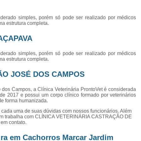
Exame de Ultrassom Abd
Exame de Ultrassom Abdominal
derado simples, porém só pode ser realizado por médicos
ma estrutura completa.
Exame de Ultrassom de Gato
Exame de Ultrassom para Ga
AÇAPAVA
Exames Laboratoriais em Animai
derado simples, porém só pode ser realizado por médicos
Exames Laboratoriais para Cacho
ma estrutura completa.
Exames Laboratoriais para Gat
ÃO JOSÉ DOS CAMPOS
Exames Laboratoriais Veterinários
Exames Laboratoriais Veterinários São
 dos Campos, a Clínica Veterinária ProntoVet é considerada
de 2017 e possui um corpo clínico formado por veterinários
Laboratório para Cães
Fisioterap
 de forma humanizada.
Fisioterapia Animal São Jos
er cada uma de suas dúvidas com nossos funcionários. Além
ambém trabalha com CLÍNICA VETERINÁRIA CASTRAÇÃO DE
Fisioterapia e Reabilitação Animal
Fisi
 em contato.
Fisioterapia para Cachorro
Fisiot
ura em Cachorros Marcar Jardim