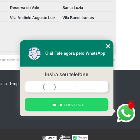
Reserva do Vale
Santa Luzia
Vila Antônio Augusto Luiz
Vila Bandeirantes
Olá! Fale agora pelo WhatsApp
o de direito autoral – artigo 184 do Código Penal –
Lei 9610/98 - Lei de direitos
Insira seu telefone
ome
Empresa
Missão
Serviços
Contato
Mapa do site
Iniciar conversa
1
W3C