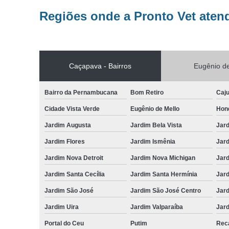
Regiões onde a Pronto Vet aten
Caçapava - Bairros
Eugênio de
Bairro da Pernambucana
Bom Retiro
Caj
Cidade Vista Verde
Eugênio de Mello
Hon
Jardim Augusta
Jardim Bela Vista
Jar
Jardim Flores
Jardim Ismênia
Jard
Jardim Nova Detroit
Jardim Nova Michigan
Jard
Jardim Santa Cecília
Jardim Santa Hermínia
Jard
Jardim São José
Jardim São José Centro
Jar
Jardim Uira
Jardim Valparaíba
Jard
Portal do Ceu
Putim
Reca