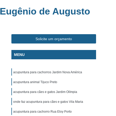
ca Veterinária Pet
Clínica Veterinária Popular
 Eugênio de Augusto
línica Veterinária Popular São José dos Campos
m
Exame de Eletrocardiograma Canino
s
Exame de Eletrocardiograma em Cachorro
s
Exame de Eletrocardiograma em Gatos
Solicite um orçamento
s
Exame de Eletrocardiograma para Cachorro
MENU
grama para Cachorro Caçapava
para Cachorro São José dos Campos
acupuntura para cachorros Jardim Nova América
grama para Cachorros e Gatos
acupuntura animal Tijuco Preto
o
Exame de Eletrocardiograma para Gatos
chorro
Exame de Raio X para Animais
acupuntura para cães e gatos Jardim Olímpia
rro
Exame de Raio X para Gatos
onde faz acupuntura para cães e gatos Vila Maria
Exame de Ultrassom Abdominal para Cachorro
acupuntura para cachorro Rua Eloy Porto