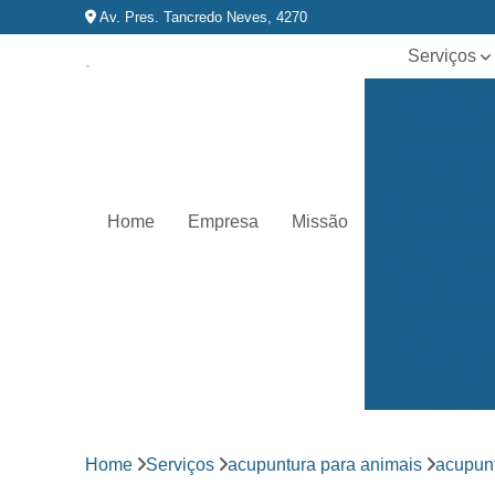
Av. Pres. Tancredo Neves, 4270
Serviços
Acupuntura p
animais
Castração d
animais
Clínica veterin
Home
Empresa
Missão
Exames de
eletrocardiog
para animai
Exames de
imagem par
animais
Exames
laboratoriai
Fisioterapia p
Home
Serviços
acupuntura para animais
acupun
animais