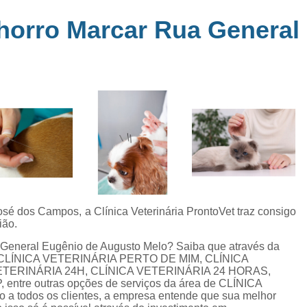
Clínica Veterinária Perto de Mim
Clíni
em
horro Marcar Rua General
s
Clínica Veterinária Popular Caçapava
C
ia
Clínica Veterinária Próximo de Mi
Exame de Eletrocardiograma em Animai
a
Exame de Eletrocardiograma em Cãe
24
Exame de Eletrocardiograma para Animai
Exame de Eletrocardio
s
Exame de Eletrocardiograma 
Exame de Eletrocardio
sé dos Campos, a Clínica Veterinária ProntoVet traz consigo
Exame de Eletrocardiograma para Gat
ião.
Exame de Raio X do Tórax para Ca
General Eugênio de Augusto Melo? Saiba que através da
, CLÍNICA VETERINÁRIA PERTO DE MIM, CLÍNICA
Exame de Raio X para Cacho
TERINÁRIA 24H, CLÍNICA VETERINÁRIA 24 HORAS,
ntre outras opções de serviços da área de CLÍNICA
Exame de Ultrassom Abdominal Cão
o a todos os clientes, a empresa entende que sua melhor