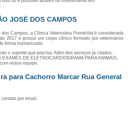
 isso só é possível através do investimento em
Exame de Ultrassom Abd
.
Exame de Ultrassom Abdominal
ÃO JOSÉ DOS CAMPOS
Exame de Ultrassom de Gato
Exame de Ultrassom para Ga
 dos Campos, a Clínica Veterinária ProntoVet é considerada
de 2017 e possui um corpo clínico formado por veterinários
Exames Laboratoriais em Animai
 de forma humanizada.
Exames Laboratoriais para Cacho
odo o suporte que precisa. Além dos serviços já citados,
IA e EXAMES DE ELETROCARDIOGRAMA PARA ANIMAIS.
Exames Laboratoriais para Gat
s com nossa equipe.
Exames Laboratoriais Veterinários
ra para Cachorro Marcar Rua General
Exames Laboratoriais Veterinários São
Laboratório para Cães
Fisioterap
 contato por email.
Fisioterapia Animal São Jos
Fisioterapia e Reabilitação Animal
Fisi
Fisioterapia para Cachorro
Fisiot