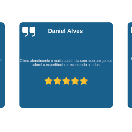
Fisioterapia para Pequenos Animais
Fis
Microchip para Cães
Microchipage
Microchipagem em Cachorros
Microchi
Marly Rosa
Microchipagem p
Microchipagem para Cachorro São Jo
Microchipagem para Gatos
Ozoniote
Cl
Experiência muito boa, trata meus animaizinhos super
Ozonioterapia em Cães
Ozonioterap
et,
bem além de ter ótimos doutores que estão sempre
p
disponíveis para retirar dúvidas.
Ozonioterapia para Cachorro
Ozonioterapia para Cachorro São J
Ozonioterapia para Cães I
Vacina Antirrábica para Cach
Vacina contra Raiva para Cacho
Vacina de Giárdia para Cães
Vacina 
Vacina para Cachorros Caçapava
V