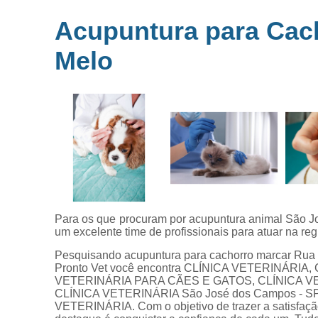
Microchipag
Acupuntura para Cac
para animai
Melo
Ozonioterap
animal
Vacina par
animais
Veterinários 
horas
Veterinário
popular
Para os que procuram por acupuntura animal São Jo
um excelente time de profissionais para atuar na reg
Pesquisando acupuntura para cachorro marcar Rua 
Pronto Vet você encontra CLÍNICA VETERINÁRIA
VETERINÁRIA PARA CÃES E GATOS, CLÍNICA VE
CLÍNICA VETERINÁRIA São José dos Campos - SP, e
VETERINÁRIA. Com o objetivo de trazer a satisfaçã