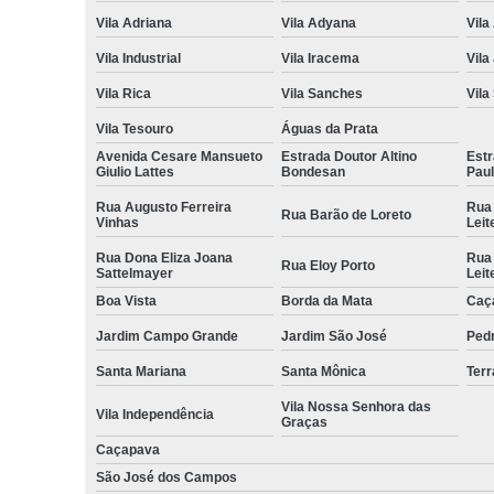
Vila Adriana
Vila Adyana
Vila
Vila Industrial
Vila Iracema
Vila
Vila Rica
Vila Sanches
Vila
Vila Tesouro
Águas da Prata
Avenida Cesare Mansueto
Estrada Doutor Altino
Estr
Giulio Lattes
Bondesan
Pau
Rua Augusto Ferreira
Rua
Rua Barão de Loreto
Vinhas
Leit
Rua Dona Eliza Joana
Rua
Rua Eloy Porto
Sattelmayer
Leit
Boa Vista
Borda da Mata
Caç
Jardim Campo Grande
Jardim São José
Ped
Santa Mariana
Santa Mônica
Terr
Vila Nossa Senhora das
Vila Independência
Graças
Caçapava
São José dos Campos