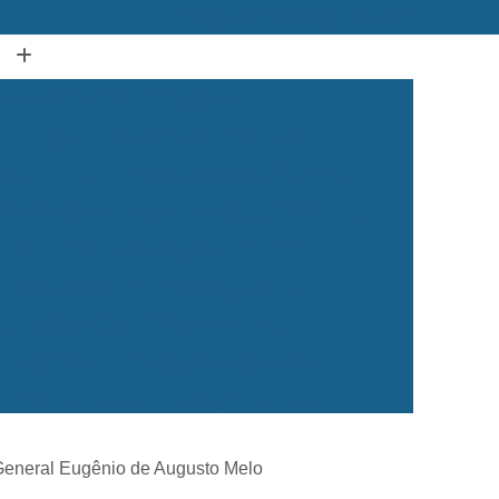
(12) 3939-2050
(12) 99134-1120
Acupuntura Animal Caçapava
dos Campos
Acupuntura em Animais
ura em Gatos
Acupuntura para Cachorro
ra para Cães e Gatos
Acupuntura para Gato
ação Animal
Castração de Cachorro
Castração de Cachorro Caçapava
ea
Castração de Cachorro Macho
 dos Campos
Castração de Cachorros
 de Cães e Gatos
Castração de Gatos
Veterinária 24 Horas
Clínica Veterinária 24h
General Eugênio de Augusto Melo
Clínica Veterinária para Cães e Gatos