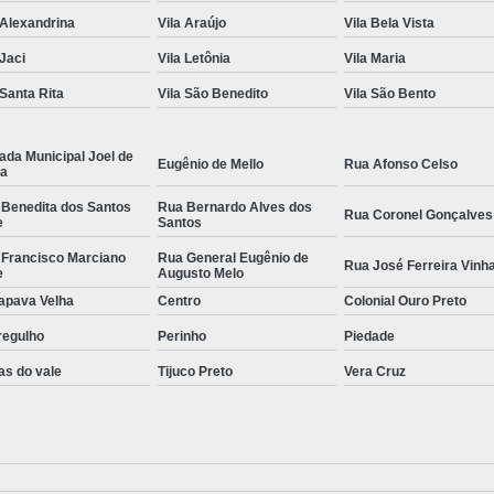
 Alexandrina
Vila Araújo
Vila Bela Vista
 Jaci
Vila Letônia
Vila Maria
 Santa Rita
Vila São Benedito
Vila São Bento
ada Municipal Joel de
Eugênio de Mello
Rua Afonso Celso
la
 Benedita dos Santos
Rua Bernardo Alves dos
Rua Coronel Gonçalves
e
Santos
 Francisco Marciano
Rua General Eugênio de
Rua José Ferreira Vinh
e
Augusto Melo
apava Velha
Centro
Colonial Ouro Preto
regulho
Perinho
Piedade
as do vale
Tijuco Preto
Vera Cruz