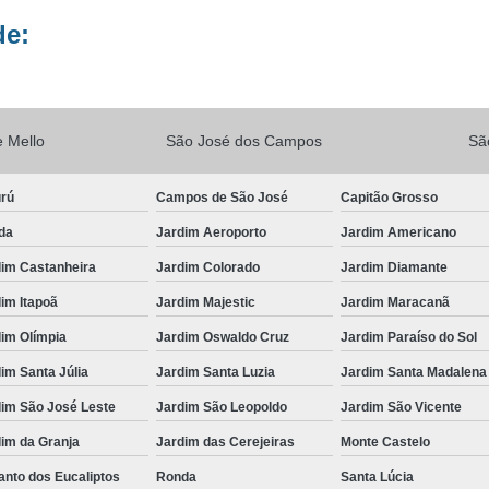
de:
Vacina V10
Vacina V10 Importada
Veterinario 24hs
Veterinária 24 
Veterinária 24h
Veterinária 2
 Mello
São José dos Campos
Sã
Veterinário 24 Horas Mais Próximo
Vete
Veterinário 24h Perto de Mim
V
urú
Campos de São José
Capitão Grosso
Veterinario a Preço Popular
Veterin
da
Jardim Aeroporto
Jardim Americano
Veterinário 24 Horas Popular
Veteri
dim Castanheira
Jardim Colorado
Jardim Diamante
Veterinário Popular 24h
Veterinário Po
im Itapoã
Jardim Majestic
Jardim Maracanã
im Olímpia
Jardim Oswaldo Cruz
Jardim Paraíso do Sol
im Santa Júlia
Jardim Santa Luzia
Jardim Santa Madalena
dim São José Leste
Jardim São Leopoldo
Jardim São Vicente
im da Granja
Jardim das Cerejeiras
Monte Castelo
nto dos Eucaliptos
Ronda
Santa Lúcia