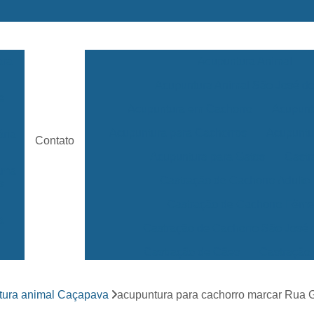
ara
Acupuntura Animal
Acupuntura Animal São José 
e
Acupuntura em Cachorro
Acupunt
Acupuntura para Cachorros
Acupuntu
ária
Contato
Acupuntura para Gatos
Castr
rama
Castração de Cachorro Adulto
s
Castração de Cachorro Fêm
a
Castração de Cachorro São José
Castração de Cães
Castração
s
Clínica 24 Horas Veterinária
Clínica 
ara
tura animal Caçapava
acupuntura para cachorro marcar Rua 
Clínica Veterinária Mais Próxima