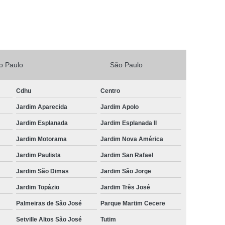
Vacina V4 para Gatos
Veterinario 24horas
Horas
Veterinária 24 Horas Perto de Mim
4h Perto de Mim
Veterinário 24 Horas
o Paulo
São Paulo
rinário 24 Horas Perto de Mim
Veterinário 24h
eterinário 24hrs
Vet Popular 24 Horas
Cdhu
Centro
ária Popular
Veterinária Popular 24 Horas
Jardim Aparecida
Jardim Apolo
nário Popular
Veterinário Popular 24 Horas
Jardim Esplanada
Jardim Esplanada II
pular Perto de Mim
Veterinário Preço Popular
Jardim Motorama
Jardim Nova América
Jardim Paulista
Jardim San Rafael
Jardim São Dimas
Jardim São Jorge
Jardim Topázio
Jardim Três José
Palmeiras de São José
Parque Martim Cecere
Setville Altos São José
Tutim