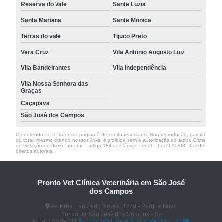
Reserva do Vale
Santa Luzia
Santa Mariana
Santa Mônica
Terras do vale
Tijuco Preto
Vera Cruz
Vila Antônio Augusto Luiz
Vila Bandeirantes
Vila Independência
Vila Nossa Senhora das
Graças
Caçapava
São José dos Campos
O conteúdo do texto desta página é de direito reservado. Sua reprodução, parcial
ou total, mesmo citando nossos links, é proibida sem a autorização do autor. Crime
de violação de direito autoral – artigo 184 do Código Penal –
Lei 9610/98 - Lei de
direitos autorais
.
Pronto Vet Clínica Veterinária em São José
dos Campos
Av. Pres. Tancredo Neves, 4270 - Parque Novo
Horizonte São José dos Campos - SP
CEP: 12225-011
(12) 3939-2050
(12) 99134-1120