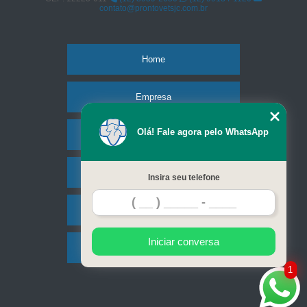
contato@prontovetsjc.com.br
Home
Empresa
Olá! Fale agora pelo WhatsApp
Missão
Serviços
Insira seu telefone
Contato
Iniciar conversa
Mapa do site
1