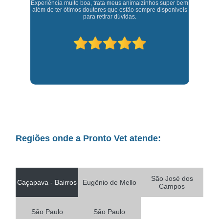
Experiência muito boa, trata meus animaizinhos super bem
t,
J
além de ter ótimos doutores que estão sempre disponíveis
para retirar dúvidas.
Regiões onde a Pronto Vet atende:
São José dos
Caçapava - Bairros
Eugênio de Mello
Campos
São Paulo
São Paulo