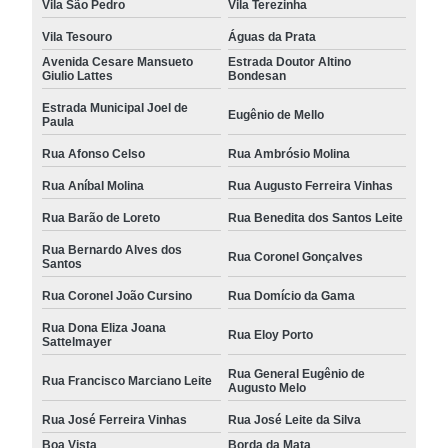
Vila São Pedro
Vila Terezinha
Vila Tesouro
Águas da Prata
Avenida Cesare Mansueto
Estrada Doutor Altino
Giulio Lattes
Bondesan
Estrada Municipal Joel de
Eugênio de Mello
Paula
Rua Afonso Celso
Rua Ambrósio Molina
Rua Aníbal Molina
Rua Augusto Ferreira Vinhas
Rua Barão de Loreto
Rua Benedita dos Santos Leite
Rua Bernardo Alves dos
Rua Coronel Gonçalves
Santos
Rua Coronel João Cursino
Rua Domício da Gama
Rua Dona Eliza Joana
Rua Eloy Porto
Sattelmayer
Rua General Eugênio de
Rua Francisco Marciano Leite
Augusto Melo
Rua José Ferreira Vinhas
Rua José Leite da Silva
Boa Vista
Borda da Mata