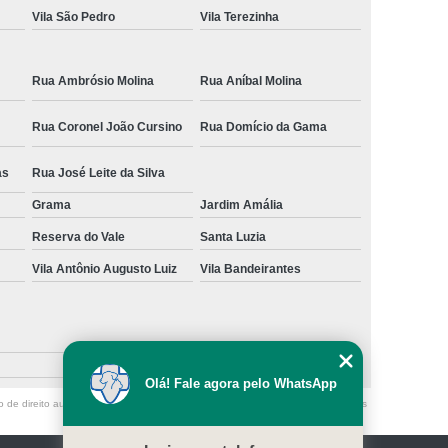
Vila São Pedro
Vila Terezinha
Rua Ambrósio Molina
Rua Aníbal Molina
Rua Coronel João Cursino
Rua Domício da Gama
as
Rua José Leite da Silva
Grama
Jardim Amália
Reserva do Vale
Santa Luzia
Vila Antônio Augusto Luiz
Vila Bandeirantes
Olá! Fale agora pelo WhatsApp
o de direito autoral – artigo 184 do Código Penal –
Lei 9610/98 - Lei de direitos