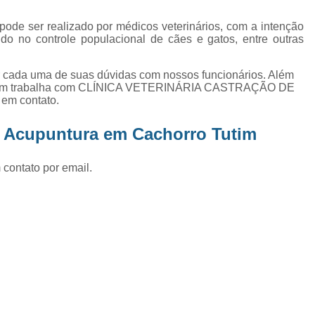
Exame de Ultrassom Abd
ode ser realizado por médicos veterinários, com a intenção
Exame de Ultrassom Abdominal
ando no controle populacional de cães e gatos, entre outras
Exame de Ultrassom de Gato
er cada uma de suas dúvidas com nossos funcionários. Além
Exame de Ultrassom para Ga
ambém trabalha com CLÍNICA VETERINÁRIA CASTRAÇÃO DE
 em contato.
Exames Laboratoriais em Animai
Exames Laboratoriais para Cacho
z Acupuntura em Cachorro Tutim
Exames Laboratoriais para Gat
 contato por email.
Exames Laboratoriais Veterinários
Exames Laboratoriais Veterinários São
Laboratório para Cães
Fisioterap
Fisioterapia Animal São Jos
Fisioterapia e Reabilitação Animal
Fisi
Fisioterapia para Cachorro
Fisiot