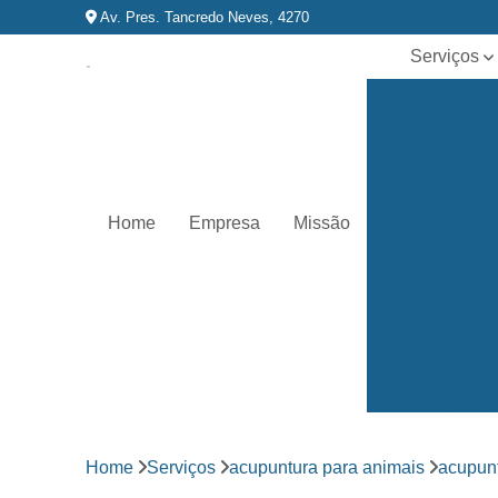
Av. Pres. Tancredo Neves, 4270
Serviços
Acupuntura p
animais
Castração d
animais
Clínica veterin
Home
Empresa
Missão
Exames de
eletrocardiog
para animai
Exames de
imagem par
animais
Exames
laboratoriai
Fisioterapia p
Home
Serviços
acupuntura para animais
acupun
animais