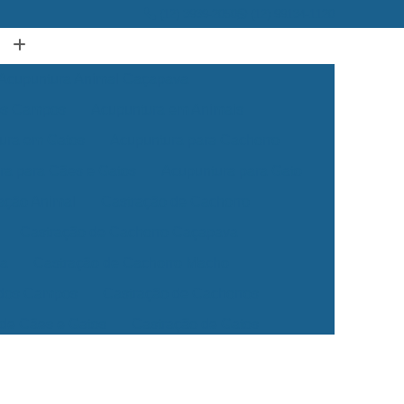
(12) 3939-2050
(12) 99134-1120
Acupuntura Animal Caçapava
dos Campos
Acupuntura em Animais
ura em Gatos
Acupuntura para Cachorro
ra para Cães e Gatos
Acupuntura para Gato
ação Animal
Castração de Cachorro
Castração de Cachorro Caçapava
ea
Castração de Cachorro Macho
 dos Campos
Castração de Cachorros
 de Cães e Gatos
Castração de Gatos
Veterinária 24 Horas
Clínica Veterinária 24h
Clínica Veterinária para Cães e Gatos