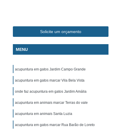
ca Veterinária Pet
Clínica Veterinária Popular
línica Veterinária Popular São José dos Campos
m
Exame de Eletrocardiograma Canino
Solicite um orçamento
s
Exame de Eletrocardiograma em Cachorro
s
Exame de Eletrocardiograma em Gatos
MENU
s
Exame de Eletrocardiograma para Cachorro
grama para Cachorro Caçapava
acupuntura em gatos Jardim Campo Grande
para Cachorro São José dos Campos
acupuntura em gatos marcar Vila Bela Vista
grama para Cachorros e Gatos
onde faz acupuntura em gatos Jardim Amália
o
Exame de Eletrocardiograma para Gatos
acupuntura em animais marcar Terras do vale
chorro
Exame de Raio X para Animais
rro
Exame de Raio X para Gatos
acupuntura em animais Santa Luzia
Exame de Ultrassom Abdominal para Cachorro
acupuntura em gatos marcar Rua Barão de Loreto