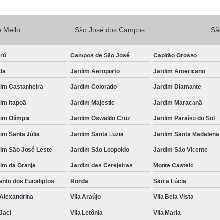
Vacina V10
Vacina V10 Importada
 Mello
São José dos Campos
Sã
Veterinario 24hs
Veterinária 24 
Veterinária 24h
Veterinária 2
urú
Campos de São José
Capitão Grosso
Veterinário 24 Horas Mais Próximo
Vete
da
Jardim Aeroporto
Jardim Americano
Veterinário 24h Perto de Mim
V
dim Castanheira
Jardim Colorado
Jardim Diamante
Veterinario a Preço Popular
Veterin
im Itapoã
Jardim Majestic
Jardim Maracanã
Veterinário 24 Horas Popular
Veteri
im Olímpia
Jardim Oswaldo Cruz
Jardim Paraíso do Sol
Veterinário Popular 24h
Veterinário Po
im Santa Júlia
Jardim Santa Luzia
Jardim Santa Madalena
dim São José Leste
Jardim São Leopoldo
Jardim São Vicente
im da Granja
Jardim das Cerejeiras
Monte Castelo
nto dos Eucaliptos
Ronda
Santa Lúcia
 Alexandrina
Vila Araújo
Vila Bela Vista
 Jaci
Vila Letônia
Vila Maria