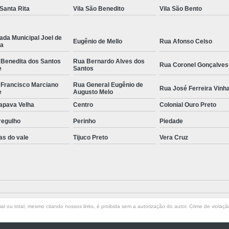
 Santa Rita
Vila São Benedito
Vila São Bento
ada Municipal Joel de
Eugênio de Mello
Rua Afonso Celso
la
 Benedita dos Santos
Rua Bernardo Alves dos
Rua Coronel Gonçalves
e
Santos
 Francisco Marciano
Rua General Eugênio de
Rua José Ferreira Vinh
e
Augusto Melo
apava Velha
Centro
Colonial Ouro Preto
regulho
Perinho
Piedade
as do vale
Tijuco Preto
Vera Cruz
l ou total, mesmo citando nossos links, é proibida sem a autorização do autor. Crime de violaçã