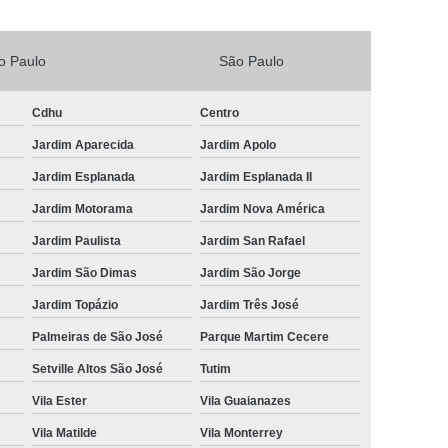
Vacina V4 para Gatos
Veterinario 24horas
o Paulo
São Paulo
Horas
Veterinária 24 Horas Perto de Mim
4h Perto de Mim
Veterinário 24 Horas
Cdhu
Centro
rinário 24 Horas Perto de Mim
Veterinário 24h
Jardim Aparecida
Jardim Apolo
eterinário 24hrs
Vet Popular 24 Horas
Jardim Esplanada
Jardim Esplanada II
ária Popular
Veterinária Popular 24 Horas
Jardim Motorama
Jardim Nova América
nário Popular
Veterinário Popular 24 Horas
Jardim Paulista
Jardim San Rafael
pular Perto de Mim
Veterinário Preço Popular
Jardim São Dimas
Jardim São Jorge
Jardim Topázio
Jardim Três José
Palmeiras de São José
Parque Martim Cecere
Setville Altos São José
Tutim
Vila Ester
Vila Guaianazes
Vila Matilde
Vila Monterrey