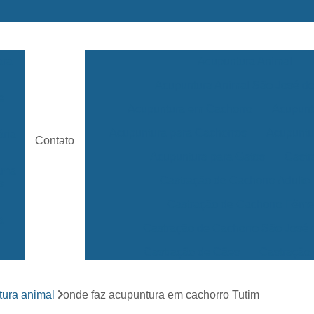
ara
Acupuntura Animal
Acupuntura Animal São José 
e
Acupuntura em Cachorro
Acupunt
Acupuntura para Cachorros
Acupuntu
ária
Contato
Acupuntura para Gatos
Castr
rama
Castração de Cachorro Adulto
s
Castração de Cachorro Fêm
a
Castração de Cachorro São José
Castração de Cães
Castração
s
Clínica 24 Horas Veterinária
Clínica 
ara
tura animal
onde faz acupuntura em cachorro Tutim
Clínica Veterinária Mais Próxima