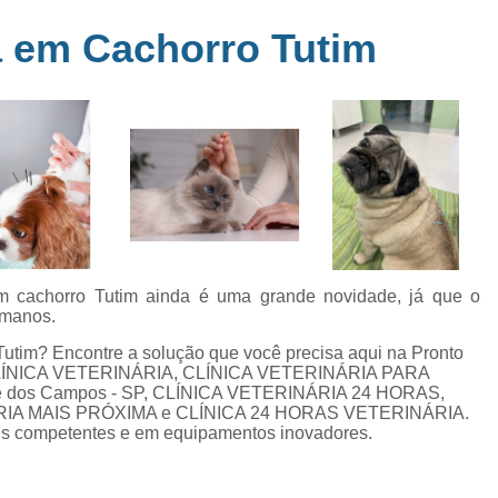
Clínica Veterinária Perto de Mim
Clíni
em
 em Cachorro Tutim
s
Clínica Veterinária Popular Caçapava
C
ia
Clínica Veterinária Próximo de Mi
Exame de Eletrocardiograma em Animai
a
Exame de Eletrocardiograma em Cãe
24
Exame de Eletrocardiograma para Animai
Exame de Eletrocardio
s
Exame de Eletrocardiograma 
m cachorro Tutim ainda é uma grande novidade, já que o
umanos.
Exame de Eletrocardio
utim? Encontre a solução que você precisa aqui na Pronto
Exame de Eletrocardiograma para Gat
mo CLÍNICA VETERINÁRIA, CLÍNICA VETERINÁRIA PARA
 dos Campos - SP, CLÍNICA VETERINÁRIA 24 HORAS,
Exame de Raio X do Tórax para Ca
RIA MAIS PRÓXIMA e CLÍNICA 24 HORAS VETERINÁRIA.
Exame de Raio X para Cacho
nais competentes e em equipamentos inovadores.
Exame de Ultrassom Abdominal Cão