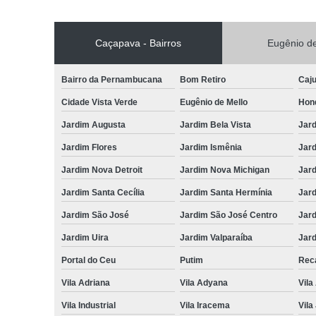
Caçapava - Bairros
Eugênio de
Bairro da Pernambucana
Bom Retiro
Caj
Cidade Vista Verde
Eugênio de Mello
Hon
Jardim Augusta
Jardim Bela Vista
Jar
Jardim Flores
Jardim Ismênia
Jard
Jardim Nova Detroit
Jardim Nova Michigan
Jard
Jardim Santa Cecília
Jardim Santa Hermínia
Jard
Jardim São José
Jardim São José Centro
Jar
Jardim Uira
Jardim Valparaíba
Jard
Portal do Ceu
Putim
Reca
Vila Adriana
Vila Adyana
Vila
Vila Industrial
Vila Iracema
Vila