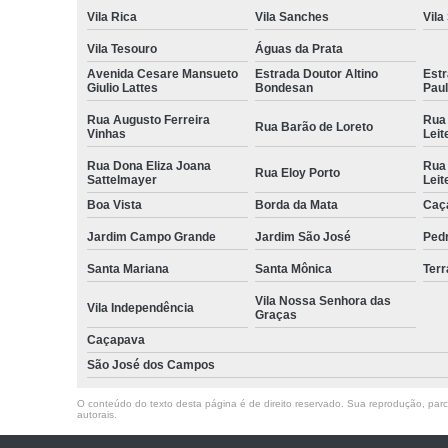
Vila Rica
Vila Sanches
Vila
Vila Tesouro
Águas da Prata
Avenida Cesare Mansueto
Estrada Doutor Altino
Estr
Giulio Lattes
Bondesan
Pau
Rua Augusto Ferreira
Rua
Rua Barão de Loreto
Vinhas
Leit
Rua Dona Eliza Joana
Rua
Rua Eloy Porto
Sattelmayer
Leit
Boa Vista
Borda da Mata
Caç
Jardim Campo Grande
Jardim São José
Ped
Santa Mariana
Santa Mônica
Terr
Vila Nossa Senhora das
Vila Independência
Graças
Caçapava
São José dos Campos
O conteúdo do texto desta página é de direito reservado. Sua reprodução, parcia
autorais
.