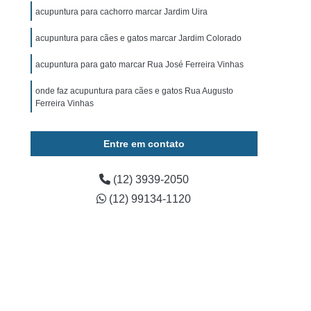
ominal para Cachorro Caçapava
acupuntura para cachorro marcar Jardim Uira
 para Cachorro São José dos Campos
acupuntura para cães e gatos marcar Jardim Colorado
Exame de Ultrassom para Cachorro
acupuntura para gato marcar Rua José Ferreira Vinhas
tos
Exame Bioquímico em Cães
onde faz acupuntura para cães e gatos Rua Augusto
s
Exames Laboratoriais para Animais
Ferreira Vinhas
rros
Exames Laboratoriais para Cães
Entre em contato
os
Exames Laboratoriais para Pets
Exames Laboratoriais Veterinários Caçapava
(12) 3939-2050
 José dos Campos
Laboratório para Animais
(12) 99134-1120
ia Animal
Fisioterapia Animal Caçapava
é dos Campos
Fisioterapia Canina
oterapia em Animais
Fisioterapia em Cachorro
erapia para Cães
Fisioterapia para Gatos