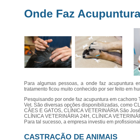
Microchipag
Onde Faz Acupuntura
para animai
Ozonioterap
animal
Vacina par
animais
Veterinários 
horas
Veterinário
popular
Para algumas pessoas, a onde faz acupuntura e
tratamento ficou muito conhecido por ser feito em h
Pesquisando por onde faz acupuntura em cachorro T
Vet. São diversas opções disponibilizadas, co
CÃES E GATOS, CLÍNICA VETERINÁRIA São José
CLÍNICA VETERINÁRIA 24H, CLÍNICA VETERINÁ
Para tal sucesso, a empresa investiu em profissio
CASTRAÇÃO DE ANIMAIS