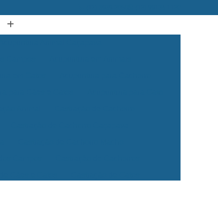
(12) 3939-2050
(12) 99134-1120
Acupuntura Animal Caçapava
dos Campos
Acupuntura em Animais
ura em Gatos
Acupuntura para Cachorro
ra para Cães e Gatos
Acupuntura para Gato
ação Animal
Castração de Cachorro
Castração de Cachorro Caçapava
ea
Castração de Cachorro Macho
 dos Campos
Castração de Cachorros
 de Cães e Gatos
Castração de Gatos
Veterinária 24 Horas
Clínica Veterinária 24h
Clínica Veterinária para Cães e Gatos