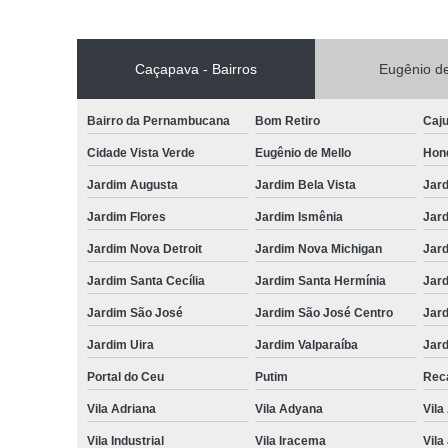
Caçapava - Bairros
Eugênio de
Bairro da Pernambucana
Bom Retiro
Caj
Cidade Vista Verde
Eugênio de Mello
Hon
Jardim Augusta
Jardim Bela Vista
Jar
Jardim Flores
Jardim Ismênia
Jard
Jardim Nova Detroit
Jardim Nova Michigan
Jard
Jardim Santa Cecília
Jardim Santa Hermínia
Jard
Jardim São José
Jardim São José Centro
Jar
Jardim Uira
Jardim Valparaíba
Jard
Portal do Ceu
Putim
Reca
Vila Adriana
Vila Adyana
Vila
Vila Industrial
Vila Iracema
Vila