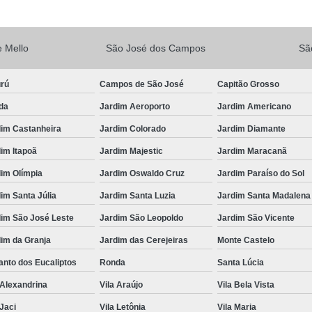
Vacina V10
Vacina V10 Importada
Veterinario 24hs
Veterinária 24 
 Mello
São José dos Campos
Sã
Veterinária 24h
Veterinária 2
urú
Campos de São José
Capitão Grosso
Veterinário 24 Horas Mais Próximo
Vete
da
Jardim Aeroporto
Jardim Americano
Veterinário 24h Perto de Mim
V
dim Castanheira
Jardim Colorado
Jardim Diamante
Veterinario a Preço Popular
Veterin
im Itapoã
Jardim Majestic
Jardim Maracanã
Veterinário 24 Horas Popular
Veteri
im Olímpia
Jardim Oswaldo Cruz
Jardim Paraíso do Sol
Veterinário Popular 24h
Veterinário Po
im Santa Júlia
Jardim Santa Luzia
Jardim Santa Madalena
dim São José Leste
Jardim São Leopoldo
Jardim São Vicente
im da Granja
Jardim das Cerejeiras
Monte Castelo
nto dos Eucaliptos
Ronda
Santa Lúcia
 Alexandrina
Vila Araújo
Vila Bela Vista
 Jaci
Vila Letônia
Vila Maria