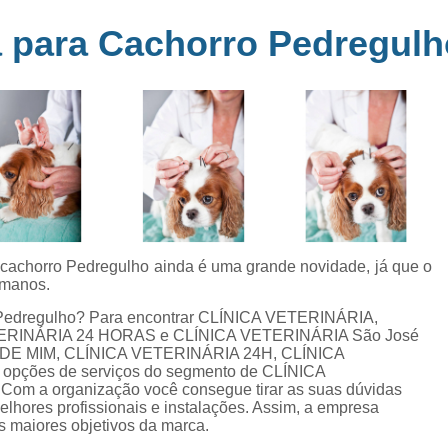
Clínica Veterinária Perto de Mim
Clíni
em
 para Cachorro Pedregulh
s
Clínica Veterinária Popular Caçapava
C
ia
Clínica Veterinária Próximo de Mi
Exame de Eletrocardiograma em Animai
a
Exame de Eletrocardiograma em Cãe
24
Exame de Eletrocardiograma para Animai
Exame de Eletrocardio
s
Exame de Eletrocardiograma 
 cachorro Pedregulho ainda é uma grande novidade, já que o
umanos.
Exame de Eletrocardio
o Pedregulho? Para encontrar CLÍNICA VETERINÁRIA,
Exame de Eletrocardiograma para Gat
ERINÁRIA 24 HORAS e CLÍNICA VETERINÁRIA São José
DE MIM, CLÍNICA VETERINÁRIA 24H, CLÍNICA
Exame de Raio X do Tórax para Ca
pções de serviços do segmento de CLÍNICA
Exame de Raio X para Cacho
Com a organização você consegue tirar as suas dúvidas
elhores profissionais e instalações. Assim, a empresa
Exame de Ultrassom Abdominal Cão
s maiores objetivos da marca.