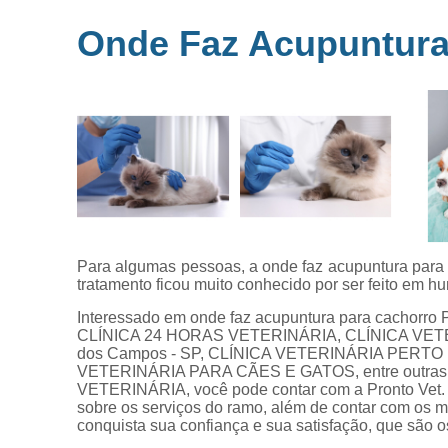
Microchipag
Onde Faz Acupuntura
para animai
Ozonioterap
animal
Vacina par
animais
Veterinários 
horas
Veterinário
popular
Para algumas pessoas, a onde faz acupuntura para
tratamento ficou muito conhecido por ser feito em h
Interessado em onde faz acupuntura para cachorr
CLÍNICA 24 HORAS VETERINÁRIA, CLÍNICA VET
dos Campos - SP, CLÍNICA VETERINÁRIA PERTO 
VETERINÁRIA PARA CÃES E GATOS, entre outras o
VETERINÁRIA, você pode contar com a Pronto Vet. 
sobre os serviços do ramo, além de contar com os m
conquista sua confiança e sua satisfação, que são o