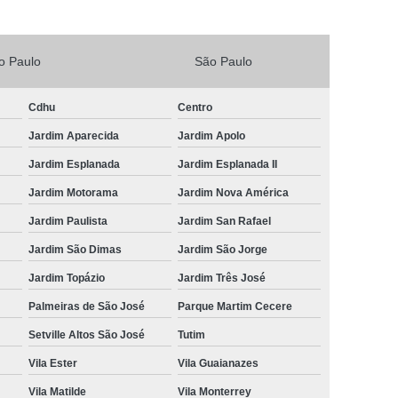
Vacina V4 para Gatos
Veterinario 24horas
Horas
Veterinária 24 Horas Perto de Mim
o Paulo
São Paulo
4h Perto de Mim
Veterinário 24 Horas
Cdhu
Centro
rinário 24 Horas Perto de Mim
Veterinário 24h
Jardim Aparecida
Jardim Apolo
eterinário 24hrs
Vet Popular 24 Horas
Jardim Esplanada
Jardim Esplanada II
ária Popular
Veterinária Popular 24 Horas
Jardim Motorama
Jardim Nova América
nário Popular
Veterinário Popular 24 Horas
Jardim Paulista
Jardim San Rafael
pular Perto de Mim
Veterinário Preço Popular
Jardim São Dimas
Jardim São Jorge
Jardim Topázio
Jardim Três José
Palmeiras de São José
Parque Martim Cecere
Setville Altos São José
Tutim
Vila Ester
Vila Guaianazes
Vila Matilde
Vila Monterrey