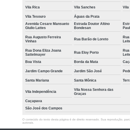
Vila Rica
Vila Sanches
Vila
Vila Tesouro
Águas da Prata
Avenida Cesare Mansueto
Estrada Doutor Altino
Estr
Giulio Lattes
Bondesan
Pau
Rua Augusto Ferreira
Rua
Rua Barão de Loreto
Vinhas
Leit
Rua Dona Eliza Joana
Rua
Rua Eloy Porto
Sattelmayer
Leit
Boa Vista
Borda da Mata
Caç
Jardim Campo Grande
Jardim São José
Ped
Santa Mariana
Santa Mônica
Terr
Vila Nossa Senhora das
Vila Independência
Graças
Caçapava
São José dos Campos
O conteúdo do texto desta página é de direito reservado. Sua reprodução, parcia
autorais
.