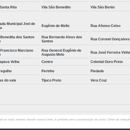
 Santa Rita
Vila São Benedito
Vila São Bento
ada Municipal Joel de
Eugênio de Mello
Rua Afonso Celso
la
 Benedita dos Santos
Rua Bernardo Alves dos
Rua Coronel Gonçalves
e
Santos
 Francisco Marciano
Rua General Eugênio de
Rua José Ferreira Vinh
e
Augusto Melo
apava Velha
Centro
Colonial Ouro Preto
regulho
Perinho
Piedade
as do vale
Tijuco Preto
Vera Cruz
l ou total, mesmo citando nossos links, é proibida sem a autorização do autor. Crime de violaçã