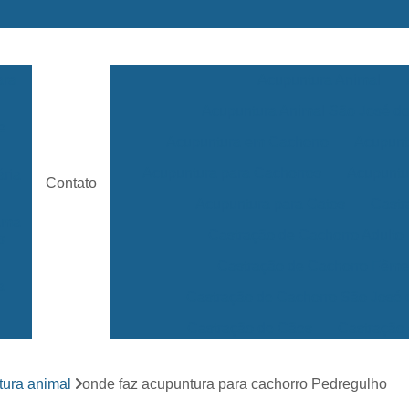
ara
Acupuntura Animal
Acupuntura Animal São José 
e
Acupuntura em Cachorro
Acupunt
Acupuntura para Cachorros
Acupuntu
ária
Contato
Acupuntura para Gatos
Castr
rama
Castração de Cachorro Adulto
s
Castração de Cachorro Fêm
a
Castração de Cachorro São José
Castração de Cães
Castração
s
Clínica 24 Horas Veterinária
Clínica 
ara
tura animal
onde faz acupuntura para cachorro Pedregulho
Clínica Veterinária Mais Próxima