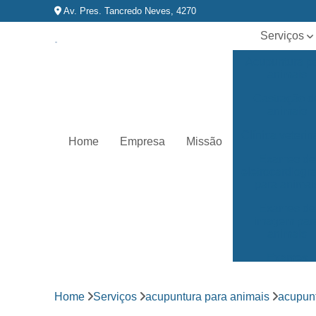
Av. Pres. Tancredo Neves, 4270
Serviços
Acupuntura p
animais
Castração d
animais
Clínica veterin
Home
Empresa
Missão
Exames de
eletrocardiog
para animai
Exames de
imagem par
animais
Exames
laboratoriai
Fisioterapia p
Home
Serviços
acupuntura para animais
acupun
animais