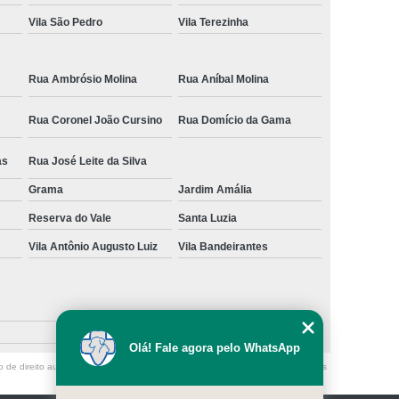
Vila São Pedro
Vila Terezinha
Rua Ambrósio Molina
Rua Aníbal Molina
Rua Coronel João Cursino
Rua Domício da Gama
as
Rua José Leite da Silva
Grama
Jardim Amália
Reserva do Vale
Santa Luzia
Vila Antônio Augusto Luiz
Vila Bandeirantes
Olá! Fale agora pelo WhatsApp
o de direito autoral – artigo 184 do Código Penal –
Lei 9610/98 - Lei de direitos