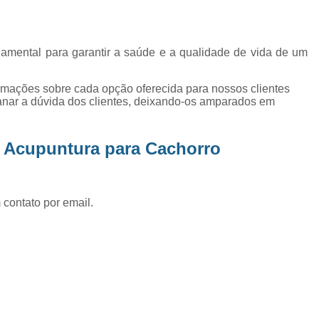
Exame de Ultrassom Abd
Exame de Ultrassom Abdominal
ndamental para garantir a saúde e a qualidade de vida de um
Exame de Ultrassom de Gato
Exame de Ultrassom para Ga
ormações sobre cada opção oferecida para nossos clientes
nar a dúvida dos clientes, deixando-os amparados em
Exames Laboratoriais em Animai
Exames Laboratoriais para Cacho
z Acupuntura para Cachorro
Exames Laboratoriais para Gat
Exames Laboratoriais Veterinários
Exames Laboratoriais Veterinários São
 contato por email.
Laboratório para Cães
Fisioterap
Fisioterapia Animal São Jos
Fisioterapia e Reabilitação Animal
Fisi
Fisioterapia para Cachorro
Fisiot