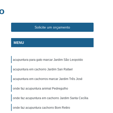
ca Veterinária Pet
Clínica Veterinária Popular
o
línica Veterinária Popular São José dos Campos
m
Exame de Eletrocardiograma Canino
Solicite um orçamento
s
Exame de Eletrocardiograma em Cachorro
s
Exame de Eletrocardiograma em Gatos
MENU
s
Exame de Eletrocardiograma para Cachorro
grama para Cachorro Caçapava
acupuntura para gato marcar Jardim São Leopoldo
para Cachorro São José dos Campos
acupuntura em cachorro Jardim San Rafael
grama para Cachorros e Gatos
acupuntura em cachorros marcar Jardim Três José
o
Exame de Eletrocardiograma para Gatos
onde faz acupuntura animal Pedregulho
chorro
Exame de Raio X para Animais
rro
Exame de Raio X para Gatos
onde faz acupuntura em cachorro Jardim Santa Cecília
Exame de Ultrassom Abdominal para Cachorro
onde faz acupuntura cachorro Bom Retiro