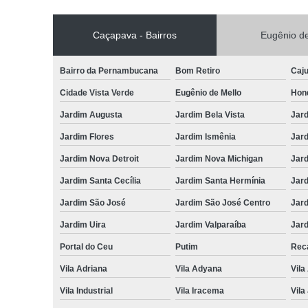
Caçapava - Bairros
Eugênio de
Bairro da Pernambucana
Bom Retiro
Caj
Cidade Vista Verde
Eugênio de Mello
Hon
Jardim Augusta
Jardim Bela Vista
Jar
Jardim Flores
Jardim Ismênia
Jard
Jardim Nova Detroit
Jardim Nova Michigan
Jard
Jardim Santa Cecília
Jardim Santa Hermínia
Jard
Jardim São José
Jardim São José Centro
Jar
Jardim Uira
Jardim Valparaíba
Jard
Portal do Ceu
Putim
Reca
Vila Adriana
Vila Adyana
Vila
Vila Industrial
Vila Iracema
Vila