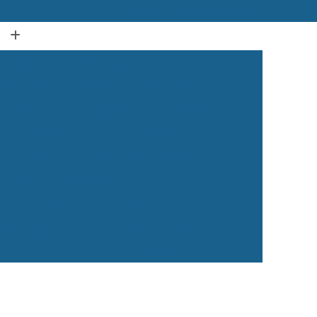
(12) 3939-2050
(12) 99134-1120
Acupuntura Animal Caçapava
dos Campos
Acupuntura em Animais
ura em Gatos
Acupuntura para Cachorro
ra para Cães e Gatos
Acupuntura para Gato
ação Animal
Castração de Cachorro
Castração de Cachorro Caçapava
ea
Castração de Cachorro Macho
 dos Campos
Castração de Cachorros
 de Cães e Gatos
Castração de Gatos
Veterinária 24 Horas
Clínica Veterinária 24h
Clínica Veterinária para Cães e Gatos