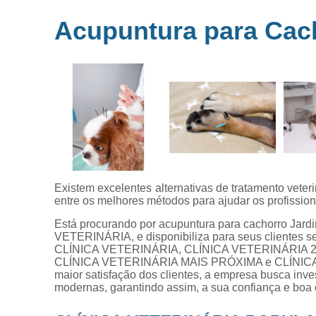
Microchipag
Acupuntura para Cac
para animai
Ozonioterap
animal
Vacina par
animais
Veterinários 
horas
Veterinário
popular
Existem excelentes alternativas de tratamento veter
entre os melhores métodos para ajudar os profission
Está procurando por acupuntura para cachorro Jard
VETERINÁRIA, e disponibiliza para seus cliente
CLÍNICA VETERINÁRIA, CLÍNICA VETERINÁRIA 
CLÍNICA VETERINÁRIA MAIS PRÓXIMA e CLÍNICA 
maior satisfação dos clientes, a empresa busca inve
modernas, garantindo assim, a sua confiança e boa