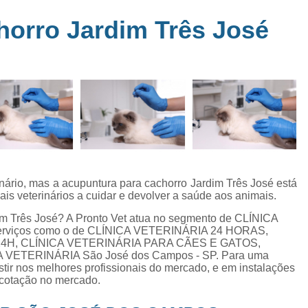
Clínica Veterinária Perto de Mim
Clíni
em
horro Jardim Três José
s
Clínica Veterinária Popular Caçapava
C
ia
Clínica Veterinária Próximo de Mi
Exame de Eletrocardiograma em Animai
a
Exame de Eletrocardiograma em Cãe
24
Exame de Eletrocardiograma para Animai
Exame de Eletrocardio
s
Exame de Eletrocardiograma 
inário, mas a acupuntura para cachorro Jardim Três José está
ais veterinários a cuidar e devolver a saúde aos animais.
Exame de Eletrocardio
im Três José? A Pronto Vet atua no segmento de CLÍNICA
Exame de Eletrocardiograma para Gat
s serviços como o de CLÍNICA VETERINÁRIA 24 HORAS,
24H, CLÍNICA VETERINÁRIA PARA CÃES E GATOS,
Exame de Raio X do Tórax para Ca
VETERINÁRIA São José dos Campos - SP. Para uma
Exame de Raio X para Cacho
stir nos melhores profissionais do mercado, e em instalações
 cotação no mercado.
Exame de Ultrassom Abdominal Cão