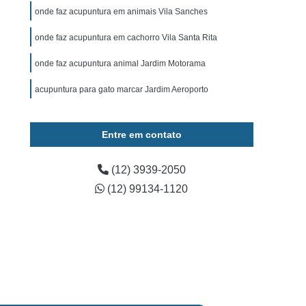
ominal para Cachorro Caçapava
onde faz acupuntura em animais Vila Sanches
 para Cachorro São José dos Campos
onde faz acupuntura em cachorro Vila Santa Rita
Exame de Ultrassom para Cachorro
onde faz acupuntura animal Jardim Motorama
tos
Exame Bioquímico em Cães
acupuntura para gato marcar Jardim Aeroporto
s
Exames Laboratoriais para Animais
rros
Exames Laboratoriais para Cães
Entre em contato
os
Exames Laboratoriais para Pets
Exames Laboratoriais Veterinários Caçapava
(12) 3939-2050
(12) 99134-1120
 José dos Campos
Laboratório para Animais
ia Animal
Fisioterapia Animal Caçapava
é dos Campos
Fisioterapia Canina
oterapia em Animais
Fisioterapia em Cachorro
erapia para Cães
Fisioterapia para Gatos