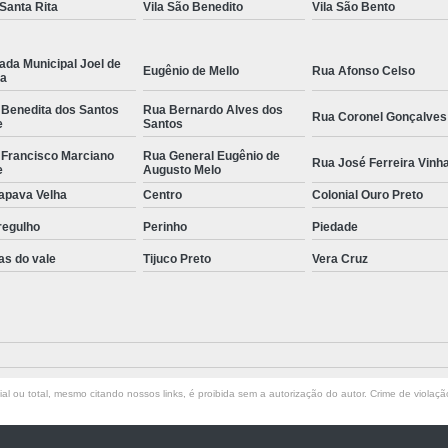
 Santa Rita
Vila São Benedito
Vila São Bento
ada Municipal Joel de
Eugênio de Mello
Rua Afonso Celso
la
 Benedita dos Santos
Rua Bernardo Alves dos
Rua Coronel Gonçalves
e
Santos
 Francisco Marciano
Rua General Eugênio de
Rua José Ferreira Vinh
e
Augusto Melo
apava Velha
Centro
Colonial Ouro Preto
regulho
Perinho
Piedade
as do vale
Tijuco Preto
Vera Cruz
l ou total, mesmo citando nossos links, é proibida sem a autorização do autor. Crime de violaçã