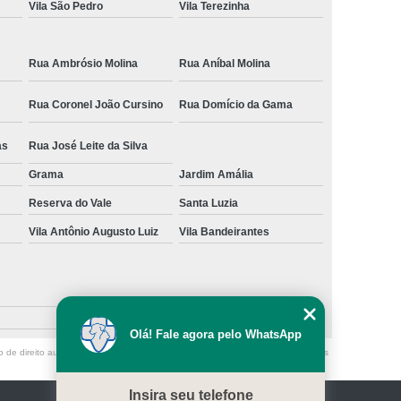
Vila São Pedro
Vila Terezinha
Rua Ambrósio Molina
Rua Aníbal Molina
Rua Coronel João Cursino
Rua Domício da Gama
as
Rua José Leite da Silva
Grama
Jardim Amália
Reserva do Vale
Santa Luzia
Vila Antônio Augusto Luiz
Vila Bandeirantes
Olá! Fale agora pelo WhatsApp
o de direito autoral – artigo 184 do Código Penal –
Lei 9610/98 - Lei de direitos
Insira seu telefone