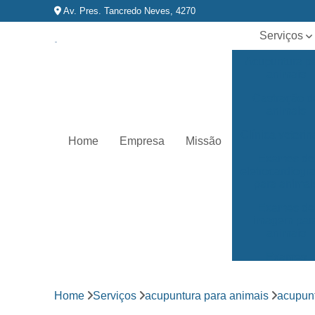
Av. Pres. Tancredo Neves, 4270
Serviços
Acupuntura p
animais
Castração d
animais
Clínica veterin
Home
Empresa
Missão
Exames de
eletrocardiog
para animai
Exames de
imagem par
animais
Exames
laboratoriai
Fisioterapia p
Home
Serviços
acupuntura para animais
acupun
animais