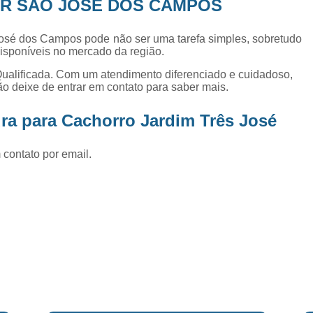
AR SÃO JOSÉ DOS CAMPOS
Exame de Ultrassom Abd
Exame de Ultrassom Abdominal
 José dos Campos pode não ser uma tarefa simples, sobretudo
isponíveis no mercado da região.
Exame de Ultrassom de Gato
ualificada. Com um atendimento diferenciado e cuidadoso,
Exame de Ultrassom para Ga
ão deixe de entrar em contato para saber mais.
Exames Laboratoriais em Animai
ra para Cachorro Jardim Três José
Exames Laboratoriais para Cacho
Exames Laboratoriais para Gat
 contato por email.
Exames Laboratoriais Veterinários
Exames Laboratoriais Veterinários São
Laboratório para Cães
Fisioterap
Fisioterapia Animal São Jos
Fisioterapia e Reabilitação Animal
Fisi
Fisioterapia para Cachorro
Fisiot