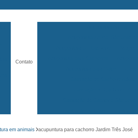
ara
Acupuntura Animal
Acupuntura Animal São José 
e
Acupuntura em Cachorro
Acupunt
Acupuntura para Cachorros
Acupuntu
ária
Contato
Acupuntura para Gatos
Castr
rama
Castração de Cachorro Adulto
s
Castração de Cachorro Fêm
a
Castração de Cachorro São José
Castração de Cães
Castração
s
Clínica 24 Horas Veterinária
Clínica 
ara
tura em animais
acupuntura para cachorro Jardim Três José
Clínica Veterinária Mais Próxima