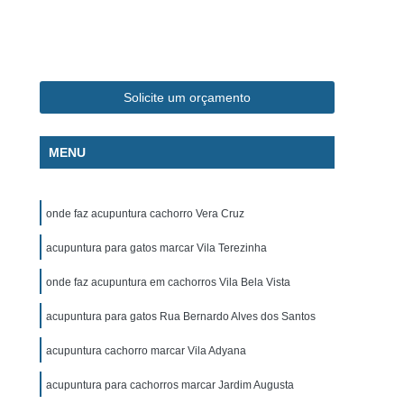
ca Veterinária Pet
Clínica Veterinária Popular
línica Veterinária Popular São José dos Campos
m
Exame de Eletrocardiograma Canino
Solicite um orçamento
s
Exame de Eletrocardiograma em Cachorro
s
Exame de Eletrocardiograma em Gatos
MENU
s
Exame de Eletrocardiograma para Cachorro
grama para Cachorro Caçapava
onde faz acupuntura cachorro Vera Cruz
para Cachorro São José dos Campos
acupuntura para gatos marcar Vila Terezinha
grama para Cachorros e Gatos
onde faz acupuntura em cachorros Vila Bela Vista
o
Exame de Eletrocardiograma para Gatos
acupuntura para gatos Rua Bernardo Alves dos Santos
chorro
Exame de Raio X para Animais
rro
Exame de Raio X para Gatos
acupuntura cachorro marcar Vila Adyana
Exame de Ultrassom Abdominal para Cachorro
acupuntura para cachorros marcar Jardim Augusta