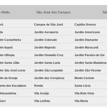
Vacina V10
Vacina V10 Importada
 Mello
São José dos Campos
Sã
Veterinario 24hs
Veterinária 24 
Veterinária 24h
Veterinária 2
urú
Campos de São José
Capitão Grosso
Veterinário 24 Horas Mais Próximo
Vete
da
Jardim Aeroporto
Jardim Americano
Veterinário 24h Perto de Mim
V
dim Castanheira
Jardim Colorado
Jardim Diamante
Veterinario a Preço Popular
Veterin
im Itapoã
Jardim Majestic
Jardim Maracanã
im Olímpia
Jardim Oswaldo Cruz
Jardim Paraíso do Sol
Veterinário 24 Horas Popular
Veteri
im Santa Júlia
Jardim Santa Luzia
Jardim Santa Madalena
Veterinário Popular 24h
Veterinário Po
dim São José Leste
Jardim São Leopoldo
Jardim São Vicente
im da Granja
Jardim das Cerejeiras
Monte Castelo
nto dos Eucaliptos
Ronda
Santa Lúcia
 Alexandrina
Vila Araújo
Vila Bela Vista
 Jaci
Vila Letônia
Vila Maria