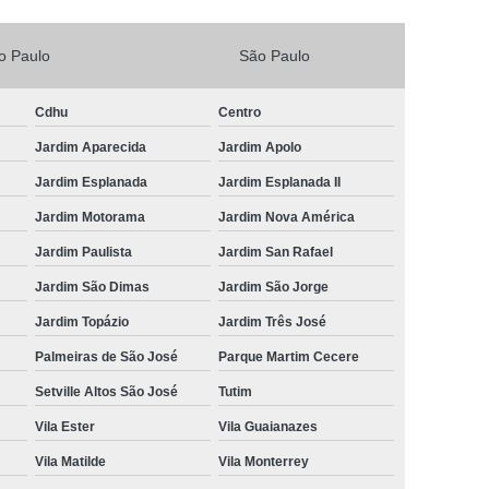
Vacina V4 para Gatos
Veterinario 24horas
o Paulo
São Paulo
Horas
Veterinária 24 Horas Perto de Mim
4h Perto de Mim
Veterinário 24 Horas
Cdhu
Centro
rinário 24 Horas Perto de Mim
Veterinário 24h
Jardim Aparecida
Jardim Apolo
eterinário 24hrs
Vet Popular 24 Horas
Jardim Esplanada
Jardim Esplanada II
ária Popular
Veterinária Popular 24 Horas
Jardim Motorama
Jardim Nova América
Jardim Paulista
Jardim San Rafael
nário Popular
Veterinário Popular 24 Horas
Jardim São Dimas
Jardim São Jorge
pular Perto de Mim
Veterinário Preço Popular
Jardim Topázio
Jardim Três José
Palmeiras de São José
Parque Martim Cecere
Setville Altos São José
Tutim
Vila Ester
Vila Guaianazes
Vila Matilde
Vila Monterrey