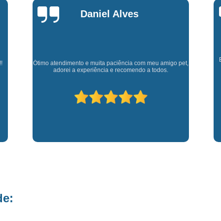
Fisioterapia para Pequenos Animais
Fis
Marly Rosa
Microchip para Cães
Microchipage
Microchipagem em Cachorros
Microchi
Microchipagem p
Cl
Experiência muito boa, trata meus animaizinhos super
et,
bem além de ter ótimos doutores que estão sempre
Microchipagem para Cachorro São Jo
p
disponíveis para retirar dúvidas.
Microchipagem para Gatos
Ozoniote
Ozonioterapia em Cães
Ozonioterap
Ozonioterapia para Cachorro
Ozonioterapia para Cachorro São J
Ozonioterapia para Cães I
Vacina Antirrábica para Cach
Vacina contra Raiva para Cacho
de:
Vacina de Giárdia para Cães
Vacina 
Vacina para Cachorros Caçapava
V