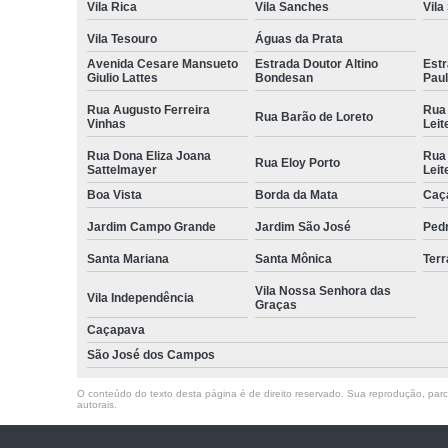
Vila Rica
Vila Sanches
Vila
Vila Tesouro
Águas da Prata
Avenida Cesare Mansueto
Estrada Doutor Altino
Estr
Giulio Lattes
Bondesan
Pau
Rua Augusto Ferreira
Rua
Rua Barão de Loreto
Vinhas
Leit
Rua Dona Eliza Joana
Rua
Rua Eloy Porto
Sattelmayer
Leit
Boa Vista
Borda da Mata
Caç
Jardim Campo Grande
Jardim São José
Ped
Santa Mariana
Santa Mônica
Terr
Vila Nossa Senhora das
Vila Independência
Graças
Caçapava
São José dos Campos
O conteúdo do texto desta página é de direito reservado. Sua reprodução, parcia
autorais
.