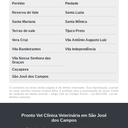
Perinho
Piedade
Reserva do Vale
Santa Luzia
Santa Mariana
Santa Mônica
Terras do vale
Tijuco Preto
Vera Cruz
Vila Antônio Augusto Luiz
Vila Bandeirantes
Vila Independência
Vila Nossa Senhora das
Graças
Caçapava
São José dos Campos
O conteúdo do texto desta página é de direito reservado. Sua reprodução, parcial
ou total, mesmo citando nossos links, é proibida sem a autorização do autor. Crime
de violação de direito autoral – artigo 184 do Código Penal –
Lei 9610/98 - Lei de
direitos autorais
.
Pronto Vet Clínica Veterinária em São José
dos Campos