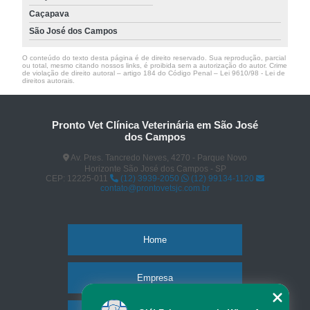
Caçapava
São José dos Campos
O conteúdo do texto desta página é de direito reservado. Sua reprodução, parcial
ou total, mesmo citando nossos links, é proibida sem a autorização do autor. Crime
de violação de direito autoral – artigo 184 do Código Penal –
Lei 9610/98 - Lei de
direitos autorais
.
Pronto Vet Clínica Veterinária em São José
dos Campos
Av. Pres. Tancredo Neves, 4270 - Parque Novo
Horizonte São José dos Campos - SP
CEP: 12225-011
(12) 3939-2050
(12) 99134-1120
contato@prontovetsjc.com.br
Home
Empresa