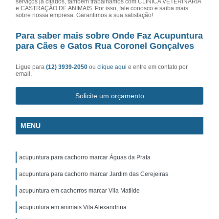
serviços já citados, também trabalhamos com CLÍNICA VETERINÁRIA
e CASTRAÇÃO DE ANIMAIS. Por isso, fale conosco e saiba mais
sobre nossa empresa. Garantimos a sua satisfação!
Para saber mais sobre Onde Faz Acupuntura
para Cães e Gatos Rua Coronel Gonçalves
Ligue para
(12) 3939-2050
ou
clique aqui
e entre em contato por
email.
Solicite um orçamento
MENU
acupuntura para cachorro marcar Águas da Prata
acupuntura para cachorro marcar Jardim das Cerejeiras
acupuntura em cachorros marcar Vila Matilde
acupuntura em animais Vila Alexandrina