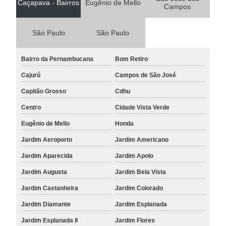
Caçapava - Bairros
Eugênio de Mello
Campos
São Paulo
São Paulo
Bairro da Pernambucana
Bom Retiro
Cajurú
Campos de São José
Capitão Grosso
Cdhu
Centro
Cidade Vista Verde
Eugênio de Mello
Honda
Jardim Aeroporto
Jardim Americano
Jardim Aparecida
Jardim Apolo
Jardim Augusta
Jardim Bela Vista
Jardim Castanheira
Jardim Colorado
Jardim Diamante
Jardim Esplanada
Jardim Esplanada II
Jardim Flores