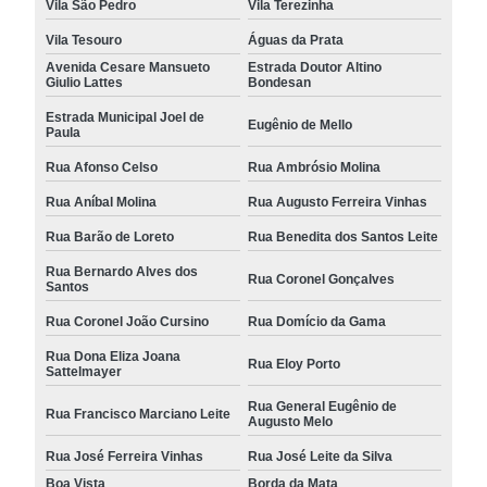
Vila São Pedro
Vila Terezinha
Vila Tesouro
Águas da Prata
Avenida Cesare Mansueto
Estrada Doutor Altino
Giulio Lattes
Bondesan
Estrada Municipal Joel de
Eugênio de Mello
Paula
Rua Afonso Celso
Rua Ambrósio Molina
Rua Aníbal Molina
Rua Augusto Ferreira Vinhas
Rua Barão de Loreto
Rua Benedita dos Santos Leite
Rua Bernardo Alves dos
Rua Coronel Gonçalves
Santos
Rua Coronel João Cursino
Rua Domício da Gama
Rua Dona Eliza Joana
Rua Eloy Porto
Sattelmayer
Rua General Eugênio de
Rua Francisco Marciano Leite
Augusto Melo
Rua José Ferreira Vinhas
Rua José Leite da Silva
Boa Vista
Borda da Mata