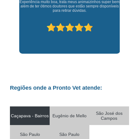
Experiência muito boa, trata meus animaizinhos super bem
t,
J
além de ter ótimos doutores que estão sempre disponíveis
para retirar dúvidas.
Regiões onde a Pronto Vet atende:
São José dos
Caçapava - Bairros
Eugênio de Mello
Campos
São Paulo
São Paulo