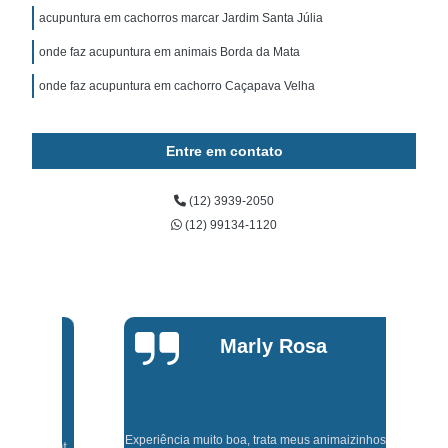
acupuntura em cachorros marcar Jardim Santa Júlia
onde faz acupuntura em animais Borda da Mata
onde faz acupuntura em cachorro Caçapava Velha
Entre em contato
(12) 3939-2050
(12) 99134-1120
Marly Rosa
Experiência muito boa, trata meus animaizinhos super bem
t,
J