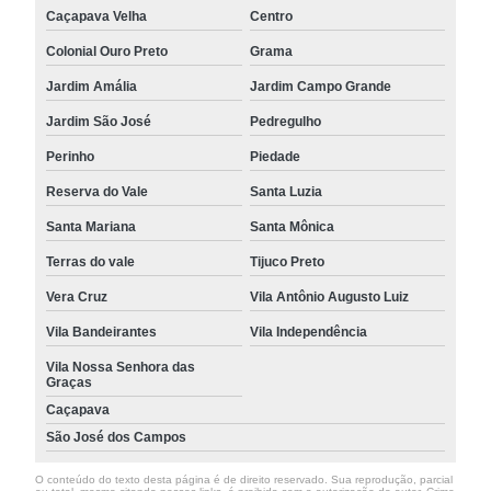
Caçapava Velha
Centro
Colonial Ouro Preto
Grama
Jardim Amália
Jardim Campo Grande
Jardim São José
Pedregulho
Perinho
Piedade
Reserva do Vale
Santa Luzia
Santa Mariana
Santa Mônica
Terras do vale
Tijuco Preto
Vera Cruz
Vila Antônio Augusto Luiz
Vila Bandeirantes
Vila Independência
Vila Nossa Senhora das
Graças
Caçapava
São José dos Campos
O conteúdo do texto desta página é de direito reservado. Sua reprodução, parcial