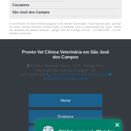
Caçapava
São José dos Campos
O conteúdo do texto desta página é de direito reservado. Sua reprodução, parcial
ou total, mesmo citando nossos links, é proibida sem a autorização do autor. Crime
de violação de direito autoral – artigo 184 do Código Penal –
Lei 9610/98 - Lei de
direitos autorais
.
Pronto Vet Clínica Veterinária em São José
dos Campos
Av. Pres. Tancredo Neves, 4270 - Parque Novo
Horizonte São José dos Campos - SP
CEP: 12225-011
(12) 3939-2050
(12) 99134-1120
contato@prontovetsjc.com.br
Home
Empresa