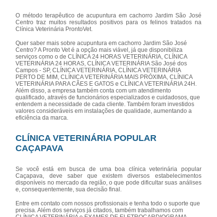
O método terapêutico de acupuntura em cachorro Jardim São José
Centro traz muitos resultados positivos para os felinos tratados na
Clínica Veterinária ProntoVet.
Quer saber mais sobre acupuntura em cachorro Jardim São José
Centro? A Pronto Vet é a opção mais viável, já que disponibiliza
serviços como o de CLÍNICA 24 HORAS VETERINÁRIA, CLÍNICA
VETERINÁRIA 24 HORAS, CLÍNICA VETERINÁRIA São José dos
Campos - SP, CLÍNICA VETERINÁRIA, CLÍNICA VETERINÁRIA
PERTO DE MIM, CLÍNICA VETERINÁRIA MAIS PRÓXIMA, CLÍNICA
VETERINÁRIA PARA CÃES E GATOS e CLÍNICA VETERINÁRIA 24H.
Além disso, a empresa também conta com um atendimento
qualificado, através de funcionários especializados e cuidadosos, que
entendem a necessidade de cada cliente. Também foram investidos
valores consideráveis em instalações de qualidade, aumentando a
eficiência da marca.
CLÍNICA VETERINÁRIA POPULAR
CAÇAPAVA
Se você está em busca de uma boa clínica veterinária popular
Caçapava, deve saber que existem diversos estabelecimentos
disponíveis no mercado da região, o que pode dificultar suas análises
e, consequentemente, sua decisão final.
Entre em contato com nossos profissionais e tenha todo o suporte que
precisa. Além dos serviços já citados, também trabalhamos com
CLÍNICA VETERINÁRIA e EXAMES DE ELETROCARDIOGRAMA