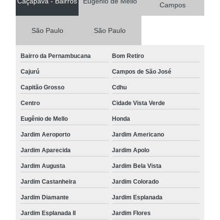
Caçapava - Bairros
Eugênio de Mello
Campos
São Paulo
São Paulo
Bairro da Pernambucana
Bom Retiro
Cajurú
Campos de São José
Capitão Grosso
Cdhu
Centro
Cidade Vista Verde
Eugênio de Mello
Honda
Jardim Aeroporto
Jardim Americano
Jardim Aparecida
Jardim Apolo
Jardim Augusta
Jardim Bela Vista
Jardim Castanheira
Jardim Colorado
Jardim Diamante
Jardim Esplanada
Jardim Esplanada II
Jardim Flores