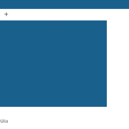
(12) 3939-2050
(12) 99134-1120
Acupuntura Animal Caçapava
dos Campos
Acupuntura em Animais
ura em Gatos
Acupuntura para Cachorro
ra para Cães e Gatos
Acupuntura para Gato
ação Animal
Castração de Cachorro
Castração de Cachorro Caçapava
ea
Castração de Cachorro Macho
 dos Campos
Castração de Cachorros
 de Cães e Gatos
Castração de Gatos
Veterinária 24 Horas
Clínica Veterinária 24h
úlia
Clínica Veterinária para Cães e Gatos