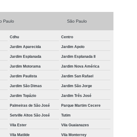
Vacina V4 para Gatos
Veterinario 24horas
Horas
Veterinária 24 Horas Perto de Mim
o Paulo
São Paulo
4h Perto de Mim
Veterinário 24 Horas
Cdhu
Centro
rinário 24 Horas Perto de Mim
Veterinário 24h
Jardim Aparecida
Jardim Apolo
eterinário 24hrs
Vet Popular 24 Horas
Jardim Esplanada
Jardim Esplanada II
ária Popular
Veterinária Popular 24 Horas
Jardim Motorama
Jardim Nova América
nário Popular
Veterinário Popular 24 Horas
Jardim Paulista
Jardim San Rafael
pular Perto de Mim
Veterinário Preço Popular
Jardim São Dimas
Jardim São Jorge
Jardim Topázio
Jardim Três José
Palmeiras de São José
Parque Martim Cecere
Setville Altos São José
Tutim
Vila Ester
Vila Guaianazes
Vila Matilde
Vila Monterrey