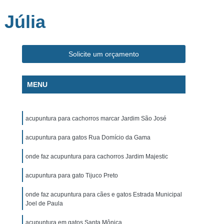
ca Veterinária Pet
Clínica Veterinária Popular
Júlia
línica Veterinária Popular São José dos Campos
m
Exame de Eletrocardiograma Canino
Solicite um orçamento
s
Exame de Eletrocardiograma em Cachorro
s
Exame de Eletrocardiograma em Gatos
MENU
s
Exame de Eletrocardiograma para Cachorro
grama para Cachorro Caçapava
acupuntura para cachorros marcar Jardim São José
para Cachorro São José dos Campos
acupuntura para gatos Rua Domício da Gama
grama para Cachorros e Gatos
onde faz acupuntura para cachorros Jardim Majestic
o
Exame de Eletrocardiograma para Gatos
acupuntura para gato Tijuco Preto
chorro
Exame de Raio X para Animais
rro
Exame de Raio X para Gatos
onde faz acupuntura para cães e gatos Estrada Municipal
Joel de Paula
Exame de Ultrassom Abdominal para Cachorro
acupuntura em gatos Santa Mônica