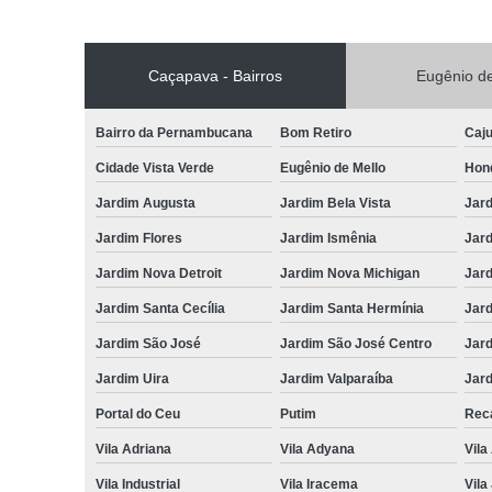
Caçapava - Bairros
Eugênio de
Bairro da Pernambucana
Bom Retiro
Caj
Cidade Vista Verde
Eugênio de Mello
Hon
Jardim Augusta
Jardim Bela Vista
Jar
Jardim Flores
Jardim Ismênia
Jard
Jardim Nova Detroit
Jardim Nova Michigan
Jard
Jardim Santa Cecília
Jardim Santa Hermínia
Jard
Jardim São José
Jardim São José Centro
Jar
Jardim Uira
Jardim Valparaíba
Jard
Portal do Ceu
Putim
Reca
Vila Adriana
Vila Adyana
Vila
Vila Industrial
Vila Iracema
Vila