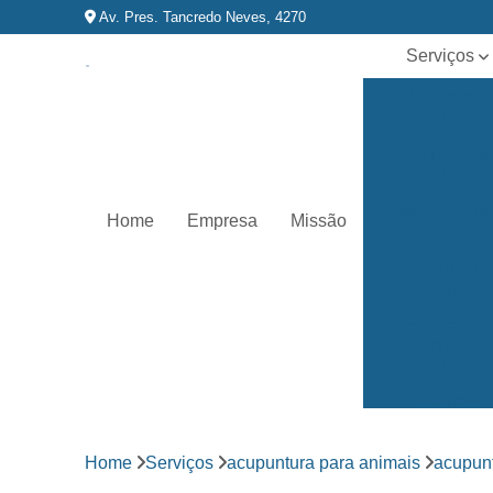
Av. Pres. Tancredo Neves, 4270
Serviços
Acupuntura p
animais
Castração d
animais
Clínica veterin
Home
Empresa
Missão
Exames de
eletrocardiog
para animai
Exames de
imagem par
animais
Exames
laboratoriai
Fisioterapia p
Home
Serviços
acupuntura para animais
acupun
animais