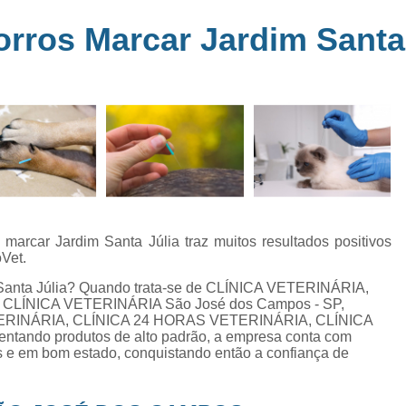
Clínica Veterinária Perto de Mim
Clíni
em
rros Marcar Jardim Santa 
s
Clínica Veterinária Popular Caçapava
C
ia
Clínica Veterinária Próximo de Mi
Exame de Eletrocardiograma em Animai
a
Exame de Eletrocardiograma em Cãe
24
Exame de Eletrocardiograma para Animai
Exame de Eletrocardio
s
Exame de Eletrocardiograma 
marcar Jardim Santa Júlia traz muitos resultados positivos
oVet.
Exame de Eletrocardio
 Santa Júlia? Quando trata-se de CLÍNICA VETERINÁRIA,
Exame de Eletrocardiograma para Gat
 de CLÍNICA VETERINÁRIA São José dos Campos - SP,
ERINÁRIA, CLÍNICA 24 HORAS VETERINÁRIA, CLÍNICA
Exame de Raio X do Tórax para Ca
entando produtos de alto padrão, a empresa conta com
Exame de Raio X para Cacho
s e em bom estado, conquistando então a confiança de
Exame de Ultrassom Abdominal Cão