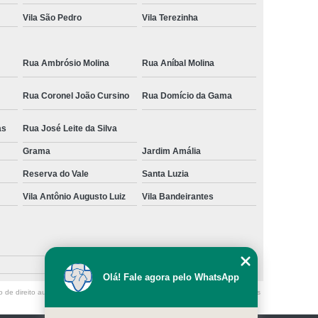
Vila São Pedro
Vila Terezinha
Rua Ambrósio Molina
Rua Aníbal Molina
Rua Coronel João Cursino
Rua Domício da Gama
as
Rua José Leite da Silva
Grama
Jardim Amália
Reserva do Vale
Santa Luzia
Vila Antônio Augusto Luiz
Vila Bandeirantes
Olá! Fale agora pelo WhatsApp
o de direito autoral – artigo 184 do Código Penal –
Lei 9610/98 - Lei de direitos