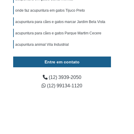
ominal para Cachorro Caçapava
onde faz acupuntura em gatos Tijuco Preto
 para Cachorro São José dos Campos
acupuntura para cães e gatos marcar Jardim Bela Vista
Exame de Ultrassom para Cachorro
tos
Exame Bioquímico em Cães
acupuntura para cães e gatos Parque Martim Cecere
s
Exames Laboratoriais para Animais
acupuntura animal Vila Industrial
rros
Exames Laboratoriais para Cães
Entre em contato
os
Exames Laboratoriais para Pets
Exames Laboratoriais Veterinários Caçapava
(12) 3939-2050
 José dos Campos
Laboratório para Animais
(12) 99134-1120
ia Animal
Fisioterapia Animal Caçapava
é dos Campos
Fisioterapia Canina
oterapia em Animais
Fisioterapia em Cachorro
erapia para Cães
Fisioterapia para Gatos