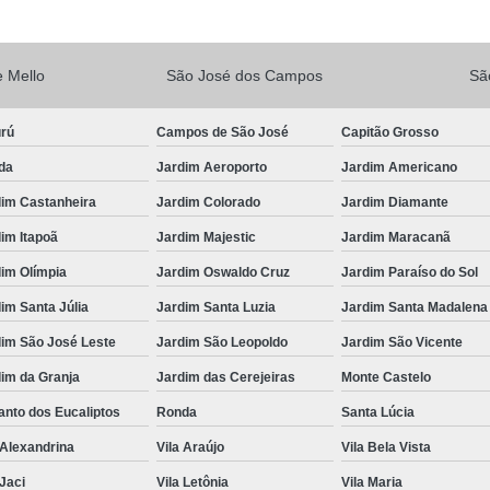
Vacina V10
Vacina V10 Importada
Veterinario 24hs
Veterinária 24 
 Mello
São José dos Campos
Sã
Veterinária 24h
Veterinária 2
urú
Campos de São José
Capitão Grosso
Veterinário 24 Horas Mais Próximo
Vete
da
Jardim Aeroporto
Jardim Americano
Veterinário 24h Perto de Mim
V
dim Castanheira
Jardim Colorado
Jardim Diamante
Veterinario a Preço Popular
Veterin
im Itapoã
Jardim Majestic
Jardim Maracanã
Veterinário 24 Horas Popular
Veteri
im Olímpia
Jardim Oswaldo Cruz
Jardim Paraíso do Sol
Veterinário Popular 24h
Veterinário Po
im Santa Júlia
Jardim Santa Luzia
Jardim Santa Madalena
dim São José Leste
Jardim São Leopoldo
Jardim São Vicente
im da Granja
Jardim das Cerejeiras
Monte Castelo
nto dos Eucaliptos
Ronda
Santa Lúcia
 Alexandrina
Vila Araújo
Vila Bela Vista
 Jaci
Vila Letônia
Vila Maria