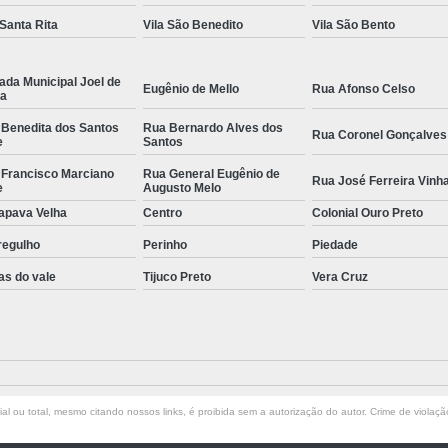
 Santa Rita
Vila São Benedito
Vila São Bento
ada Municipal Joel de
Eugênio de Mello
Rua Afonso Celso
la
 Benedita dos Santos
Rua Bernardo Alves dos
Rua Coronel Gonçalves
e
Santos
 Francisco Marciano
Rua General Eugênio de
Rua José Ferreira Vinh
e
Augusto Melo
apava Velha
Centro
Colonial Ouro Preto
regulho
Perinho
Piedade
as do vale
Tijuco Preto
Vera Cruz
l ou total, mesmo citando nossos links, é proibida sem a autorização do autor. Crime de violaçã