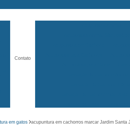
ara
Acupuntura Animal
Acupuntura Animal São José 
e
Acupuntura em Cachorro
Acupunt
Acupuntura para Cachorros
Acupuntu
ária
Contato
Acupuntura para Gatos
Castr
rama
Castração de Cachorro Adulto
s
Castração de Cachorro Fêm
a
Castração de Cachorro São José
Castração de Cães
Castração
s
Clínica 24 Horas Veterinária
Clínica 
ara
tura em gatos
acupuntura em cachorros marcar Jardim Santa J
Clínica Veterinária Mais Próxima