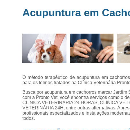
Microchipag
Acupuntura em Cacho
para animai
Ozonioterap
animal
Vacina par
animais
Veterinários 
horas
Veterinário
popular
O método terapêutico de acupuntura em cachorros 
para os felinos tratados na Clínica Veterinária Pront
Busca por acupuntura em cachorros marcar Jardim
com a Pronto Vet, você encontra serviços como o
CLÍNICA VETERINÁRIA 24 HORAS, CLÍNICA VET
VETERINÁRIA 24H, entre outras alternativas. Apres
profissionais especializados e instalações moderna
todos.