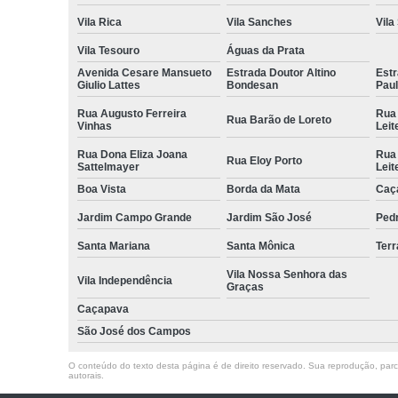
Vila Rica
Vila Sanches
Vila
Vila Tesouro
Águas da Prata
Avenida Cesare Mansueto
Estrada Doutor Altino
Estr
Giulio Lattes
Bondesan
Pau
Rua Augusto Ferreira
Rua
Rua Barão de Loreto
Vinhas
Leit
Rua Dona Eliza Joana
Rua
Rua Eloy Porto
Sattelmayer
Leit
Boa Vista
Borda da Mata
Caç
Jardim Campo Grande
Jardim São José
Ped
Santa Mariana
Santa Mônica
Terr
Vila Nossa Senhora das
Vila Independência
Graças
Caçapava
São José dos Campos
O conteúdo do texto desta página é de direito reservado. Sua reprodução, parcia
autorais
.