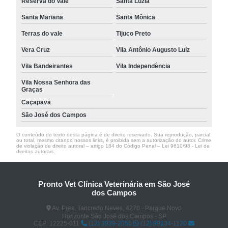
Reserva do Vale
Santa Luzia
Santa Mariana
Santa Mônica
Terras do vale
Tijuco Preto
Vera Cruz
Vila Antônio Augusto Luiz
Vila Bandeirantes
Vila Independência
Vila Nossa Senhora das
Graças
Caçapava
São José dos Campos
O conteúdo do texto desta página é de direito reservado. Sua reprodução, parcial
ou total, mesmo citando nossos links, é proibida sem a autorização do autor. Crime
de violação de direito autoral – artigo 184 do Código Penal –
Lei 9610/98 - Lei de
direitos autorais
.
Pronto Vet Clínica Veterinária em São José
dos Campos
Av. Pres. Tancredo Neves, 4270 - Parque Novo
Horizonte São José dos Campos - SP
CEP: 12225-011
(12) 3939-2050
(12) 99134-1120