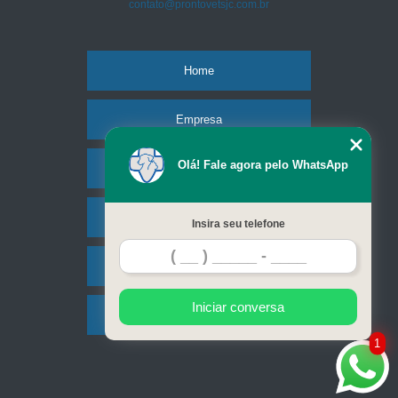
contato@prontovetsjc.com.br
Home
Empresa
Olá! Fale agora pelo WhatsApp
Missão
Serviços
Insira seu telefone
Contato
Iniciar conversa
Mapa do site
1