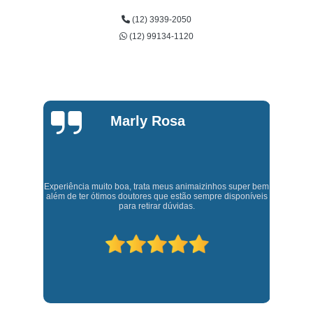
(12) 3939-2050
(12) 99134-1120
Marly Rosa
Experiência muito boa, trata meus animaizinhos super bem
t,
J
além de ter ótimos doutores que estão sempre disponíveis
para retirar dúvidas.