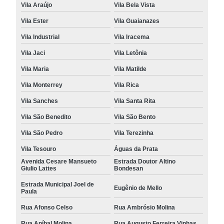
Vila Araújo
Vila Bela Vista
Vila Ester
Vila Guaianazes
Vila Industrial
Vila Iracema
Vila Jaci
Vila Letônia
Vila Maria
Vila Matilde
Vila Monterrey
Vila Rica
Vila Sanches
Vila Santa Rita
Vila São Benedito
Vila São Bento
Vila São Pedro
Vila Terezinha
Vila Tesouro
Águas da Prata
Avenida Cesare Mansueto
Estrada Doutor Altino
Giulio Lattes
Bondesan
Estrada Municipal Joel de
Eugênio de Mello
Paula
Rua Afonso Celso
Rua Ambrósio Molina
Rua Aníbal Molina
Rua Augusto Ferreira Vinhas