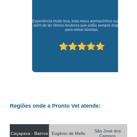
Experiência muito boa, trata meus animaizinhos super bem
t,
J
além de ter ótimos doutores que estão sempre disponíveis
para retirar dúvidas.
Regiões onde a Pronto Vet atende:
São José dos
Caçapava - Bairros
Eugênio de Mello
Campos