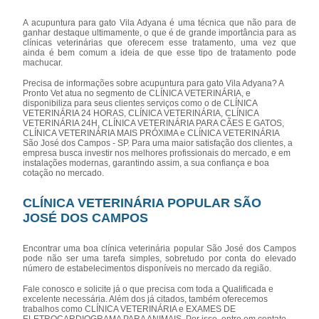
A acupuntura para gato Vila Adyana é uma técnica que não para de
ganhar destaque ultimamente, o que é de grande importância para as
clínicas veterinárias que oferecem esse tratamento, uma vez que
ainda é bem comum a ideia de que esse tipo de tratamento pode
machucar.
Precisa de informações sobre acupuntura para gato Vila Adyana? A
Pronto Vet atua no segmento de CLÍNICA VETERINÁRIA, e
disponibiliza para seus clientes serviços como o de CLÍNICA
VETERINÁRIA 24 HORAS, CLÍNICA VETERINÁRIA, CLÍNICA
VETERINÁRIA 24H, CLÍNICA VETERINÁRIA PARA CÃES E GATOS,
CLÍNICA VETERINÁRIA MAIS PRÓXIMA e CLÍNICA VETERINÁRIA
São José dos Campos - SP. Para uma maior satisfação dos clientes, a
empresa busca investir nos melhores profissionais do mercado, e em
instalações modernas, garantindo assim, a sua confiança e boa
cotação no mercado.
CLÍNICA VETERINÁRIA POPULAR SÃO
JOSÉ DOS CAMPOS
Encontrar uma boa clínica veterinária popular São José dos Campos
pode não ser uma tarefa simples, sobretudo por conta do elevado
número de estabelecimentos disponíveis no mercado da região.
Fale conosco e solicite já o que precisa com toda a Qualificada e
excelente necessária. Além dos já citados, também oferecemos
trabalhos como CLÍNICA VETERINÁRIA e EXAMES DE
ELETROCARDIOGRAMA PARA ANIMAIS. Por isso, entre em contato