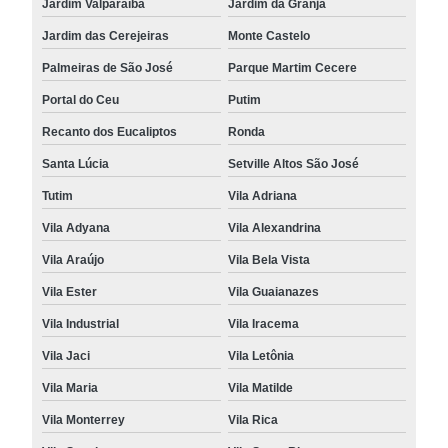
Jardim Valparaíba
Jardim da Granja
Jardim das Cerejeiras
Monte Castelo
Palmeiras de São José
Parque Martim Cecere
Portal do Ceu
Putim
Recanto dos Eucaliptos
Ronda
Santa Lúcia
Setville Altos São José
Tutim
Vila Adriana
Vila Adyana
Vila Alexandrina
Vila Araújo
Vila Bela Vista
Vila Ester
Vila Guaianazes
Vila Industrial
Vila Iracema
Vila Jaci
Vila Letônia
Vila Maria
Vila Matilde
Vila Monterrey
Vila Rica