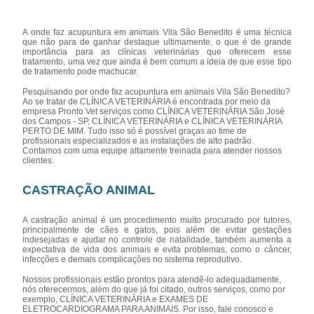
A onde faz acupuntura em animais Vila São Benedito é uma técnica
que não para de ganhar destaque ultimamente, o que é de grande
importância para as clínicas veterinárias que oferecem esse
tratamento, uma vez que ainda é bem comum a ideia de que esse tipo
de tratamento pode machucar.
Pesquisando por onde faz acupuntura em animais Vila São Benedito?
Ao se tratar de CLÍNICA VETERINÁRIA é encontrada por meio da
empresa Pronto Vet serviços como CLÍNICA VETERINÁRIA São José
dos Campos - SP, CLÍNICA VETERINÁRIA e CLÍNICA VETERINÁRIA
PERTO DE MIM. Tudo isso só é possível graças ao time de
profissionais especializados e as instalações de alto padrão.
Contamos com uma equipe altamente treinada para atender nossos
clientes.
CASTRAÇÃO ANIMAL
A castração animal é um procedimento muito procurado por tutores,
principalmente de cães e gatos, pois além de evitar gestações
indesejadas e ajudar no controle de natalidade, também aumenta a
expectativa de vida dos animais e evita problemas, como o câncer,
infecções e demais complicações no sistema reprodutivo.
Nossos profissionais estão prontos para atendê-lo adequadamente,
nós oferecermos, além do que já foi citado, outros serviços, como por
exemplo, CLÍNICA VETERINÁRIA e EXAMES DE
ELETROCARDIOGRAMA PARA ANIMAIS. Por isso, fale conosco e