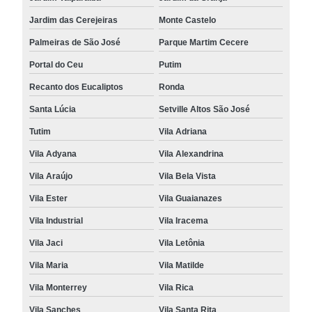
Jardim das Cerejeiras
Monte Castelo
Palmeiras de São José
Parque Martim Cecere
Portal do Ceu
Putim
Recanto dos Eucaliptos
Ronda
Santa Lúcia
Setville Altos São José
Tutim
Vila Adriana
Vila Adyana
Vila Alexandrina
Vila Araújo
Vila Bela Vista
Vila Ester
Vila Guaianazes
Vila Industrial
Vila Iracema
Vila Jaci
Vila Letônia
Vila Maria
Vila Matilde
Vila Monterrey
Vila Rica
Vila Sanches
Vila Santa Rita