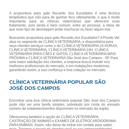
A acupuntura para gato Recanto dos Eucaliptos é uma técnica
terapêutica que não para de ganhar foco ultimamente, o que é muito
importante para as clínicas veterinárias que oferecem esse
tratamento, pois ainda é bem comum, entre as pessoas, a ideia de
que esse tipo de abordagem pode machucar ou fazer algum mal.
Buscando acupuntura para gato Recanto dos Eucaliptos? A Pronto Vet
atua no segmento de CLÍNICA VETERINÁRIA, e disponibiliza para
seus clientes serviços como o de CLÍNICA VETERINÁRIA 24 HORAS,
CLÍNICA VETERINÁRIA, CLÍNICA VETERINÁRIA 24H, CLÍNICA
VETERINÁRIA PARA CÃES E GATOS, CLÍNICA VETERINÁRIA MAIS
PRÓXIMA e CLÍNICA VETERINÁRIA São José dos Campos - SP. Para
uma maior satisfação dos clientes, a empresa busca investir nos
melhores profissionais do mercado, e em instalações modernas,
garantindo assim, a sua confiança e boa cotação no mercado.
CLÍNICA VETERINÁRIA POPULAR SÃO
JOSÉ DOS CAMPOS
Encontrar uma boa clínica veterinária popular São José dos Campos
pode não ser uma tarefa simples, sobretudo por conta do elevado
número de estabelecimentos disponíveis no mercado da região.
Oferecemos também a opção de CLÍNICA VETERINÁRIA,
CASTRAÇÃO DE ANIMAIS e EXAMES DE ELETROCARDIOGRAMA
PARA ANIMAIS. Assim, não deixe de entrar em contato para saber
mais. Teremos o prazer de atender você ou seu empreendimento!