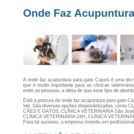
Microchipag
Onde Faz Acupuntura
para animai
Ozonioterap
animal
Vacina par
animais
Veterinários 
horas
Veterinário
popular
A onde faz acupuntura para gato Cajurú é uma técn
que é muito importante para as clínicas veteriná
entre as pessoas, a ideia de que esse tipo de abo
Está a procura de onde faz acupuntura para gato Ca
Vet. São diversas opções disponibilizadas, co
CÃES E GATOS, CLÍNICA VETERINÁRIA São José
CLÍNICA VETERINÁRIA 24H, CLÍNICA VETERINÁ
Para tal sucesso, a empresa investiu em profissio