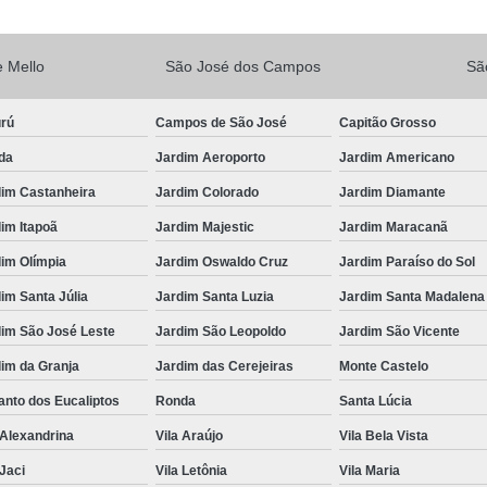
Vacina V10
Vacina V10 Importada
 Mello
São José dos Campos
Sã
Veterinario 24hs
Veterinária 24 
Veterinária 24h
Veterinária 2
urú
Campos de São José
Capitão Grosso
Veterinário 24 Horas Mais Próximo
Vete
da
Jardim Aeroporto
Jardim Americano
Veterinário 24h Perto de Mim
V
dim Castanheira
Jardim Colorado
Jardim Diamante
Veterinario a Preço Popular
Veterin
im Itapoã
Jardim Majestic
Jardim Maracanã
Veterinário 24 Horas Popular
Veteri
im Olímpia
Jardim Oswaldo Cruz
Jardim Paraíso do Sol
Veterinário Popular 24h
Veterinário Po
im Santa Júlia
Jardim Santa Luzia
Jardim Santa Madalena
dim São José Leste
Jardim São Leopoldo
Jardim São Vicente
im da Granja
Jardim das Cerejeiras
Monte Castelo
nto dos Eucaliptos
Ronda
Santa Lúcia
 Alexandrina
Vila Araújo
Vila Bela Vista
 Jaci
Vila Letônia
Vila Maria