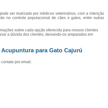
Exame de Ultrassom Abd
Exame de Ultrassom Abdominal
ode ser realizado por médicos veterinários, com a intenção
ando no controle populacional de cães e gatos, entre outras
Exame de Ultrassom de Gato
Exame de Ultrassom para Ga
ormações sobre cada opção oferecida para nossos clientes
nar a dúvida dos clientes, deixando-os amparados em
Exames Laboratoriais em Animai
Exames Laboratoriais para Cacho
 Acupuntura para Gato Cajurú
Exames Laboratoriais para Gat
Exames Laboratoriais Veterinários
 contato por email.
Exames Laboratoriais Veterinários São
Laboratório para Cães
Fisioterap
Fisioterapia Animal São Jos
Fisioterapia e Reabilitação Animal
Fisi
Fisioterapia para Cachorro
Fisiot