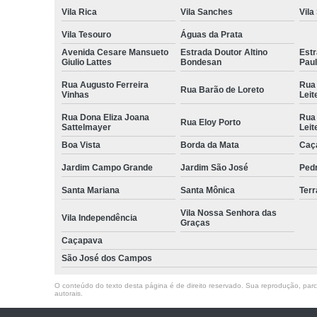
Vila Rica
Vila Sanches
Vila
Vila Tesouro
Águas da Prata
Avenida Cesare Mansueto
Estrada Doutor Altino
Estr
Giulio Lattes
Bondesan
Pau
Rua Augusto Ferreira
Rua
Rua Barão de Loreto
Vinhas
Leit
Rua Dona Eliza Joana
Rua
Rua Eloy Porto
Sattelmayer
Leit
Boa Vista
Borda da Mata
Caç
Jardim Campo Grande
Jardim São José
Ped
Santa Mariana
Santa Mônica
Terr
Vila Nossa Senhora das
Vila Independência
Graças
Caçapava
São José dos Campos
O conteúdo do texto desta página é de direito reservado. Sua reprodução, parcia
autorais
.