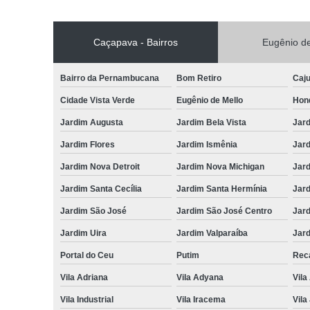
Caçapava - Bairros
Eugênio de
Bairro da Pernambucana
Bom Retiro
Caj
Cidade Vista Verde
Eugênio de Mello
Hon
Jardim Augusta
Jardim Bela Vista
Jar
Jardim Flores
Jardim Ismênia
Jard
Jardim Nova Detroit
Jardim Nova Michigan
Jard
Jardim Santa Cecília
Jardim Santa Hermínia
Jard
Jardim São José
Jardim São José Centro
Jar
Jardim Uira
Jardim Valparaíba
Jard
Portal do Ceu
Putim
Reca
Vila Adriana
Vila Adyana
Vila
Vila Industrial
Vila Iracema
Vila