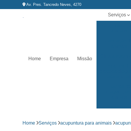
Av. Pres. Tancredo Neves, 4270
Serviços
Acupuntura p
animais
Castração d
animais
Clínica veterin
Home
Empresa
Missão
Exames de
eletrocardiog
para animai
Exames de
imagem par
animais
Exames
laboratoriai
Fisioterapia p
Home
Serviços
acupuntura para animais
acupunt
animais