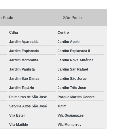
Vacina V4 para Gatos
Veterinario 24horas
o Paulo
São Paulo
Horas
Veterinária 24 Horas Perto de Mim
4h Perto de Mim
Veterinário 24 Horas
Cdhu
Centro
rinário 24 Horas Perto de Mim
Veterinário 24h
Jardim Aparecida
Jardim Apolo
eterinário 24hrs
Vet Popular 24 Horas
Jardim Esplanada
Jardim Esplanada II
ária Popular
Veterinária Popular 24 Horas
Jardim Motorama
Jardim Nova América
nário Popular
Veterinário Popular 24 Horas
Jardim Paulista
Jardim San Rafael
pular Perto de Mim
Veterinário Preço Popular
Jardim São Dimas
Jardim São Jorge
Jardim Topázio
Jardim Três José
Palmeiras de São José
Parque Martim Cecere
Setville Altos São José
Tutim
Vila Ester
Vila Guaianazes
Vila Matilde
Vila Monterrey