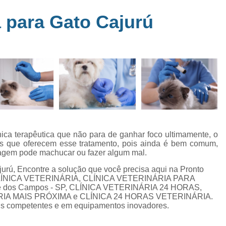
Clínica Veterinária Perto de Mim
Clíni
em
 para Gato Cajurú
s
Clínica Veterinária Popular Caçapava
C
ia
Clínica Veterinária Próximo de Mi
Exame de Eletrocardiograma em Animai
a
Exame de Eletrocardiograma em Cãe
24
Exame de Eletrocardiograma para Animai
Exame de Eletrocardio
s
Exame de Eletrocardiograma 
ica terapêutica que não para de ganhar foco ultimamente, o
rias que oferecem esse tratamento, pois ainda é bem comum,
Exame de Eletrocardio
rdagem pode machucar ou fazer algum mal.
Exame de Eletrocardiograma para Gat
jurú, Encontre a solução que você precisa aqui na Pronto
mo CLÍNICA VETERINÁRIA, CLÍNICA VETERINÁRIA PARA
Exame de Raio X do Tórax para Ca
 dos Campos - SP, CLÍNICA VETERINÁRIA 24 HORAS,
Exame de Raio X para Cacho
RIA MAIS PRÓXIMA e CLÍNICA 24 HORAS VETERINÁRIA.
nais competentes e em equipamentos inovadores.
Exame de Ultrassom Abdominal Cão