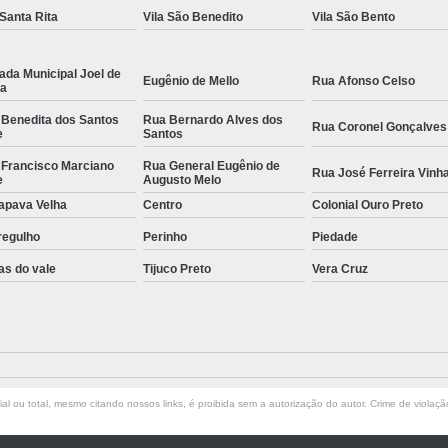
 Santa Rita
Vila São Benedito
Vila São Bento
ada Municipal Joel de
Eugênio de Mello
Rua Afonso Celso
la
 Benedita dos Santos
Rua Bernardo Alves dos
Rua Coronel Gonçalves
e
Santos
 Francisco Marciano
Rua General Eugênio de
Rua José Ferreira Vinh
e
Augusto Melo
apava Velha
Centro
Colonial Ouro Preto
regulho
Perinho
Piedade
as do vale
Tijuco Preto
Vera Cruz
l ou total, mesmo citando nossos links, é proibida sem a autorização do autor. Crime de violaçã