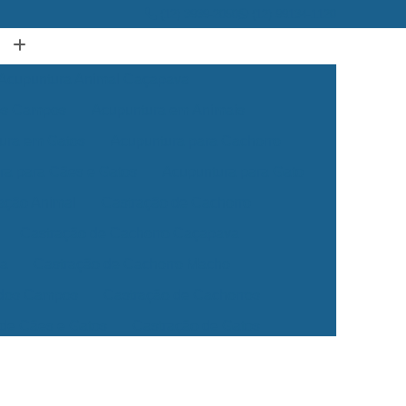
(12) 3939-2050
(12) 99134-1120
Acupuntura Animal Caçapava
dos Campos
Acupuntura em Animais
ura em Gatos
Acupuntura para Cachorro
ra para Cães e Gatos
Acupuntura para Gato
ação Animal
Castração de Cachorro
Castração de Cachorro Caçapava
ea
Castração de Cachorro Macho
 dos Campos
Castração de Cachorros
 de Cães e Gatos
Castração de Gatos
Veterinária 24 Horas
Clínica Veterinária 24h
Clínica Veterinária para Cães e Gatos