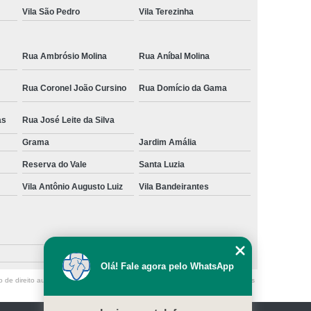
Vila São Pedro
Vila Terezinha
Rua Ambrósio Molina
Rua Aníbal Molina
Rua Coronel João Cursino
Rua Domício da Gama
as
Rua José Leite da Silva
Grama
Jardim Amália
Reserva do Vale
Santa Luzia
Vila Antônio Augusto Luiz
Vila Bandeirantes
Olá! Fale agora pelo WhatsApp
o de direito autoral – artigo 184 do Código Penal –
Lei 9610/98 - Lei de direitos