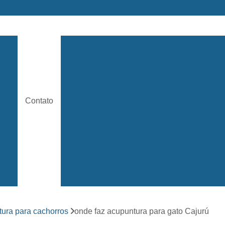
ara
Acupuntura Animal
Acupuntura Animal São José 
e
Acupuntura em Cachorro
Acupunt
Acupuntura para Cachorros
Acupuntu
ária
Contato
Acupuntura para Gatos
Castr
rama
Castração de Cachorro Adulto
s
Castração de Cachorro Fêm
a
Castração de Cachorro São José
Castração de Cães
Castração
s
Clínica 24 Horas Veterinária
Clínica 
ara
ura para cachorros
onde faz acupuntura para gato Cajurú
Clínica Veterinária Mais Próxima