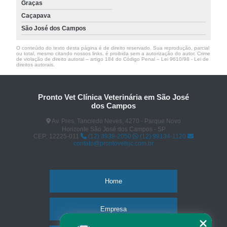
Graças
Caçapava
São José dos Campos
O conteúdo do texto desta página é de direito reservado. Sua reprodução, parcial
ou total, mesmo citando nossos links, é proibida sem a autorização do autor. Crime
de violação de direito autoral – artigo 184 do Código Penal –
Lei 9610/98 - Lei de
direitos autorais
.
Pronto Vet Clínica Veterinária em São José
dos Campos
Av. Pres. Tancredo Neves, 4270 - Parque Novo
Horizonte São José dos Campos - SP
CEP: 12225-011
(12) 3939-2050
(12) 99134-1120
contato@prontovetsjc.com.br
Home
Empresa