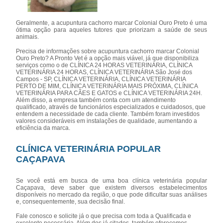
Geralmente, a acupuntura cachorro marcar Colonial Ouro Preto é uma
ótima opção para aqueles tutores que priorizam a saúde de seus
animais.
Precisa de informações sobre acupuntura cachorro marcar Colonial
Ouro Preto? A Pronto Vet é a opção mais viável, já que disponibiliza
serviços como o de CLÍNICA 24 HORAS VETERINÁRIA, CLÍNICA
VETERINÁRIA 24 HORAS, CLÍNICA VETERINÁRIA São José dos
Campos - SP, CLÍNICA VETERINÁRIA, CLÍNICA VETERINÁRIA
PERTO DE MIM, CLÍNICA VETERINÁRIA MAIS PRÓXIMA, CLÍNICA
VETERINÁRIA PARA CÃES E GATOS e CLÍNICA VETERINÁRIA 24H.
Além disso, a empresa também conta com um atendimento
qualificado, através de funcionários especializados e cuidadosos, que
entendem a necessidade de cada cliente. Também foram investidos
valores consideráveis em instalações de qualidade, aumentando a
eficiência da marca.
CLÍNICA VETERINÁRIA POPULAR
CAÇAPAVA
Se você está em busca de uma boa clínica veterinária popular
Caçapava, deve saber que existem diversos estabelecimentos
disponíveis no mercado da região, o que pode dificultar suas análises
e, consequentemente, sua decisão final.
Fale conosco e solicite já o que precisa com toda a Qualificada e
excelente necessária. Além dos já citados, também oferecemos