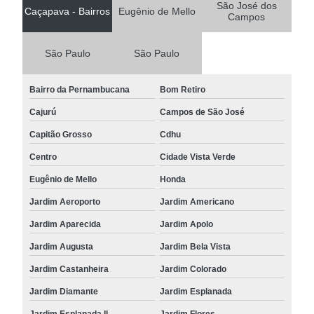
São José dos
Caçapava - Bairros
Eugênio de Mello
Campos
São Paulo
São Paulo
Bairro da Pernambucana
Bom Retiro
Cajurú
Campos de São José
Capitão Grosso
Cdhu
Centro
Cidade Vista Verde
Eugênio de Mello
Honda
Jardim Aeroporto
Jardim Americano
Jardim Aparecida
Jardim Apolo
Jardim Augusta
Jardim Bela Vista
Jardim Castanheira
Jardim Colorado
Jardim Diamante
Jardim Esplanada
Jardim Esplanada II
Jardim Flores