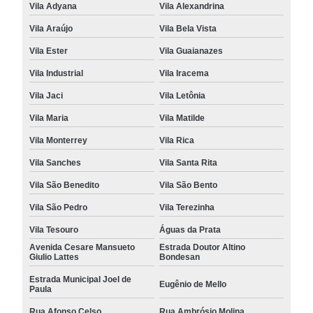
Vila Adyana
Vila Alexandrina
Vila Araújo
Vila Bela Vista
Vila Ester
Vila Guaianazes
Vila Industrial
Vila Iracema
Vila Jaci
Vila Letônia
Vila Maria
Vila Matilde
Vila Monterrey
Vila Rica
Vila Sanches
Vila Santa Rita
Vila São Benedito
Vila São Bento
Vila São Pedro
Vila Terezinha
Vila Tesouro
Águas da Prata
Avenida Cesare Mansueto
Estrada Doutor Altino
Giulio Lattes
Bondesan
Estrada Municipal Joel de
Eugênio de Mello
Paula
Rua Afonso Celso
Rua Ambrósio Molina