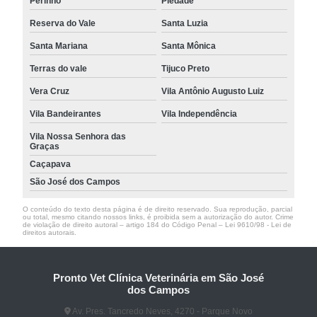
Perinho
Piedade
Reserva do Vale
Santa Luzia
Santa Mariana
Santa Mônica
Terras do vale
Tijuco Preto
Vera Cruz
Vila Antônio Augusto Luiz
Vila Bandeirantes
Vila Independência
Vila Nossa Senhora das
Graças
Caçapava
São José dos Campos
O conteúdo do texto desta página é de direito reservado. Sua reprodução, parcial
ou total, mesmo citando nossos links, é proibida sem a autorização do autor. Crime
de violação de direito autoral – artigo 184 do Código Penal –
Lei 9610/98 - Lei de
direitos autorais
.
Pronto Vet Clínica Veterinária em São José
dos Campos
Av. Pres. Tancredo Neves, 4270 - Parque Novo