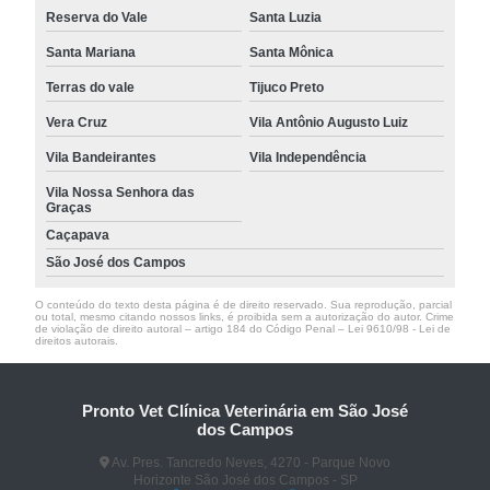
Reserva do Vale
Santa Luzia
Santa Mariana
Santa Mônica
Terras do vale
Tijuco Preto
Vera Cruz
Vila Antônio Augusto Luiz
Vila Bandeirantes
Vila Independência
Vila Nossa Senhora das
Graças
Caçapava
São José dos Campos
O conteúdo do texto desta página é de direito reservado. Sua reprodução, parcial
ou total, mesmo citando nossos links, é proibida sem a autorização do autor. Crime
de violação de direito autoral – artigo 184 do Código Penal –
Lei 9610/98 - Lei de
direitos autorais
.
Pronto Vet Clínica Veterinária em São José
dos Campos
Av. Pres. Tancredo Neves, 4270 - Parque Novo
Horizonte São José dos Campos - SP