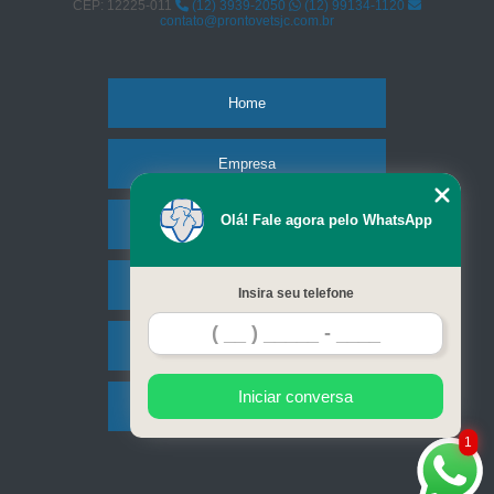
CEP: 12225-011
(12) 3939-2050
(12) 99134-1120
contato@prontovetsjc.com.br
Home
Empresa
Olá! Fale agora pelo WhatsApp
Missão
Serviços
Insira seu telefone
Contato
Iniciar conversa
Mapa do site
1