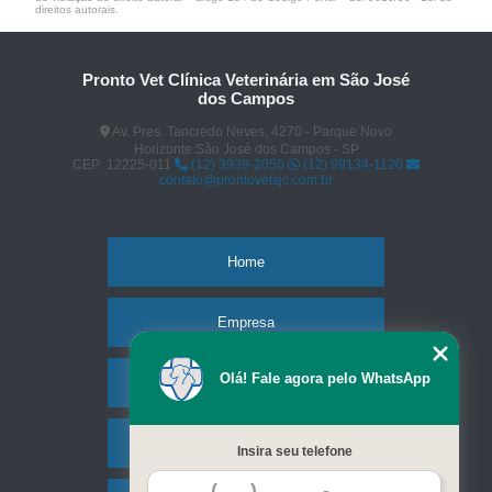
direitos autorais
.
Pronto Vet Clínica Veterinária em São José
dos Campos
Av. Pres. Tancredo Neves, 4270 - Parque Novo
Horizonte São José dos Campos - SP
CEP: 12225-011
(12) 3939-2050
(12) 99134-1120
contato@prontovetsjc.com.br
Home
Empresa
Olá! Fale agora pelo WhatsApp
Missão
Serviços
Insira seu telefone