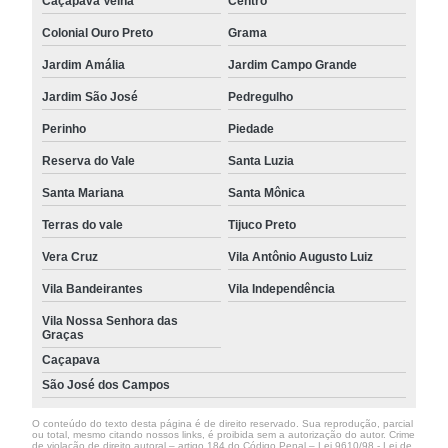
Caçapava Velha
Centro
Colonial Ouro Preto
Grama
Jardim Amália
Jardim Campo Grande
Jardim São José
Pedregulho
Perinho
Piedade
Reserva do Vale
Santa Luzia
Santa Mariana
Santa Mônica
Terras do vale
Tijuco Preto
Vera Cruz
Vila Antônio Augusto Luiz
Vila Bandeirantes
Vila Independência
Vila Nossa Senhora das
Graças
Caçapava
São José dos Campos
O conteúdo do texto desta página é de direito reservado. Sua reprodução, parcial
ou total, mesmo citando nossos links, é proibida sem a autorização do autor. Crime
de violação de direito autoral – artigo 184 do Código Penal –
Lei 9610/98 - Lei de