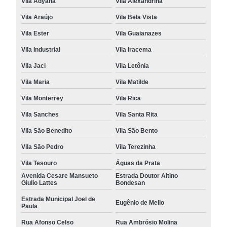
Vila Adyana
Vila Alexandrina
Vila Araújo
Vila Bela Vista
Vila Ester
Vila Guaianazes
Vila Industrial
Vila Iracema
Vila Jaci
Vila Letônia
Vila Maria
Vila Matilde
Vila Monterrey
Vila Rica
Vila Sanches
Vila Santa Rita
Vila São Benedito
Vila São Bento
Vila São Pedro
Vila Terezinha
Vila Tesouro
Águas da Prata
Avenida Cesare Mansueto
Estrada Doutor Altino
Giulio Lattes
Bondesan
Estrada Municipal Joel de
Eugênio de Mello
Paula
Rua Afonso Celso
Rua Ambrósio Molina