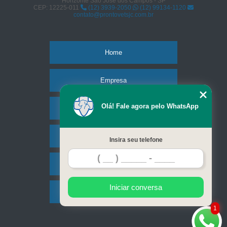
Horizonte São José dos Campos - SP
CEP: 12225-011
(12) 3939-2050
(12) 99134-1120
contato@prontovetsjc.com.br
Home
Empresa
Olá! Fale agora pelo WhatsApp
Missão
Serviços
Insira seu telefone
Contato
Iniciar conversa
Mapa do site
1