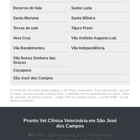
Reserva do Vale
Santa Luzia
Santa Mariana
Santa Mônica
Terras do vale
Tijuco Preto
Vera Cruz
Vila Antônio Augusto Luiz
Vila Bandeirantes
Vila Independência
Vila Nossa Senhora das
Graças
Caçapava
São José dos Campos
O conteúdo do texto desta página é de direito reservado. Sua reprodução, parcial
ou total, mesmo citando nossos links, é proibida sem a autorização do autor. Crime
de violação de direito autoral – artigo 184 do Código Penal –
Lei 9610/98 - Lei de
direitos autorais
.
Pronto Vet Clínica Veterinária em São José
dos Campos
Av. Pres. Tancredo Neves, 4270 - Parque Novo