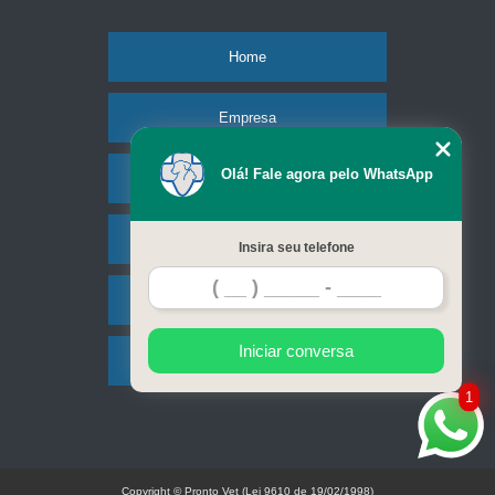
Home
Empresa
Olá! Fale agora pelo WhatsApp
Missão
Serviços
Insira seu telefone
Contato
Iniciar conversa
Mapa do site
1
Copyright © Pronto Vet (Lei 9610 de 19/02/1998)