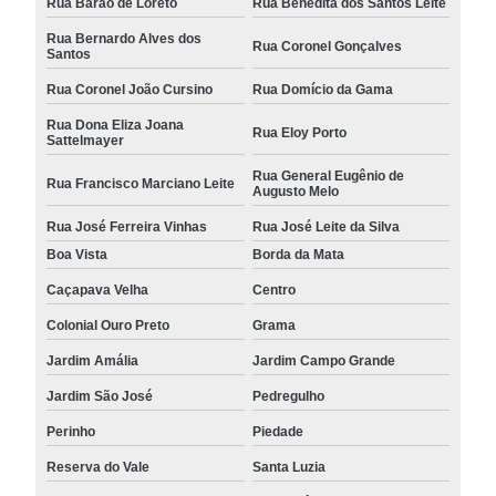
Rua Barão de Loreto
Rua Benedita dos Santos Leite
Rua Bernardo Alves dos
Rua Coronel Gonçalves
Santos
Rua Coronel João Cursino
Rua Domício da Gama
Rua Dona Eliza Joana
Rua Eloy Porto
Sattelmayer
Rua General Eugênio de
Rua Francisco Marciano Leite
Augusto Melo
Rua José Ferreira Vinhas
Rua José Leite da Silva
Boa Vista
Borda da Mata
Caçapava Velha
Centro
Colonial Ouro Preto
Grama
Jardim Amália
Jardim Campo Grande
Jardim São José
Pedregulho
Perinho
Piedade
Reserva do Vale
Santa Luzia