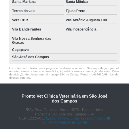
Santa Mariana
Santa Mônica
Terras do vale
Tijuco Preto
Vera Cruz
Vila Antônio Augusto Luiz
Vila Bandeirantes
Vila Independência
Vila Nossa Senhora das
Graças
Caçapava
São José dos Campos
O conteúdo do texto desta página é de direito reservado. Sua reprodução, parcial
ou total, mesmo citando nossos links, é proibida sem a autorização do autor. Crime
de violação de direito autoral – artigo 184 do Código Penal –
Lei 9610/98 - Lei de
direitos autorais
.
Pronto Vet Clínica Veterinária em São José
dos Campos
Av. Pres. Tancredo Neves, 4270 - Parque Novo
Horizonte São José dos Campos - SP
CEP: 12225-011
(12) 3939-2050
(12) 99134-1120
contato@prontovetsjc.com.br