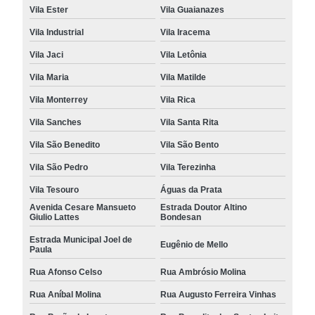
Vila Ester
Vila Guaianazes
Vila Industrial
Vila Iracema
Vila Jaci
Vila Letônia
Vila Maria
Vila Matilde
Vila Monterrey
Vila Rica
Vila Sanches
Vila Santa Rita
Vila São Benedito
Vila São Bento
Vila São Pedro
Vila Terezinha
Vila Tesouro
Águas da Prata
Avenida Cesare Mansueto
Estrada Doutor Altino
Giulio Lattes
Bondesan
Estrada Municipal Joel de
Eugênio de Mello
Paula
Rua Afonso Celso
Rua Ambrósio Molina
Rua Aníbal Molina
Rua Augusto Ferreira Vinhas