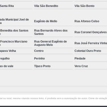
 Santa Rita
Vila São Benedito
Vila São Bento
ada Municipal Joel de
Eugênio de Mello
Rua Afonso Celso
la
 Benedita dos Santos
Rua Bernardo Alves dos
Rua Coronel Gonçalves
e
Santos
 Francisco Marciano
Rua General Eugênio de
Rua José Ferreira Vinh
e
Augusto Melo
apava Velha
Centro
Colonial Ouro Preto
regulho
Perinho
Piedade
as do vale
Tijuco Preto
Vera Cruz
l ou total, mesmo citando nossos links, é proibida sem a autorização do autor. Crime de violaçã