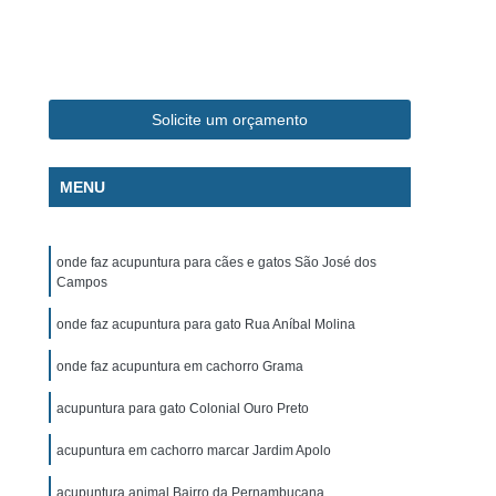
ca Veterinária Pet
Clínica Veterinária Popular
línica Veterinária Popular São José dos Campos
m
Exame de Eletrocardiograma Canino
Solicite um orçamento
s
Exame de Eletrocardiograma em Cachorro
s
Exame de Eletrocardiograma em Gatos
MENU
s
Exame de Eletrocardiograma para Cachorro
grama para Cachorro Caçapava
onde faz acupuntura para cães e gatos São José dos
para Cachorro São José dos Campos
Campos
grama para Cachorros e Gatos
onde faz acupuntura para gato Rua Aníbal Molina
o
Exame de Eletrocardiograma para Gatos
onde faz acupuntura em cachorro Grama
chorro
Exame de Raio X para Animais
acupuntura para gato Colonial Ouro Preto
rro
Exame de Raio X para Gatos
acupuntura em cachorro marcar Jardim Apolo
Exame de Ultrassom Abdominal para Cachorro
acupuntura animal Bairro da Pernambucana