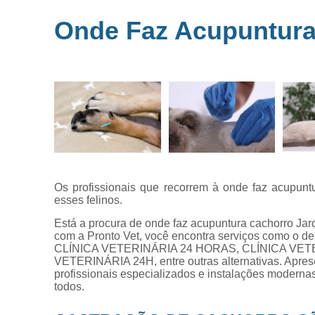
Microchipag
Onde Faz Acupuntura
para animai
Ozonioterap
animal
Vacina par
animais
Veterinários 
horas
Veterinário
popular
Os profissionais que recorrem à onde faz acupun
esses felinos.
Está a procura de onde faz acupuntura cachorro J
com a Pronto Vet, você encontra serviços como o
CLÍNICA VETERINÁRIA 24 HORAS, CLÍNICA VET
VETERINÁRIA 24H, entre outras alternativas. Apres
profissionais especializados e instalações moderna
todos.