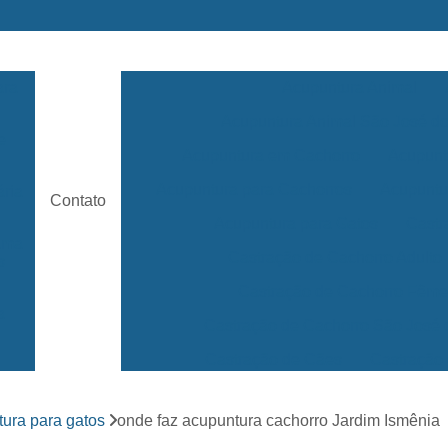
ara
Acupuntura Animal
Acupuntura Animal São José 
e
Acupuntura em Cachorro
Acupunt
Acupuntura para Cachorros
Acupuntu
ária
Contato
Acupuntura para Gatos
Castr
rama
Castração de Cachorro Adulto
s
Castração de Cachorro Fêm
a
Castração de Cachorro São José
Castração de Cães
Castração
s
Clínica 24 Horas Veterinária
Clínica 
ara
ura para gatos
onde faz acupuntura cachorro Jardim Ismênia
Clínica Veterinária Mais Próxima