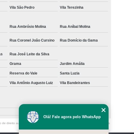
Vila São Pedro
Vila Terezinha
Rua Ambrósio Molina
Rua Aníbal Molina
Rua Coronel João Cursino
Rua Domício da Gama
as
Rua José Leite da Silva
Grama
Jardim Amália
Reserva do Vale
Santa Luzia
Vila Antônio Augusto Luiz
Vila Bandeirantes
Olá! Fale agora pelo WhatsApp
o de direito autoral – artigo 184 do Código Penal –
Lei 9610/98 - Lei de direitos