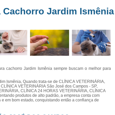
Clínica Veterinária Perto de Mim
Clíni
em
 Cachorro Jardim Ismênia
s
Clínica Veterinária Popular Caçapava
C
ia
Clínica Veterinária Próximo de Mi
Exame de Eletrocardiograma em Animai
a
Exame de Eletrocardiograma em Cãe
24
Exame de Eletrocardiograma para Animai
Exame de Eletrocardio
s
Exame de Eletrocardiograma 
tura cachorro Jardim Ismênia sempre buscam o melhor para
Exame de Eletrocardio
ardim Ismênia, Quando trata-se de CLÍNICA VETERINÁRIA,
Exame de Eletrocardiograma para Gat
 de CLÍNICA VETERINÁRIA São José dos Campos - SP,
ERINÁRIA, CLÍNICA 24 HORAS VETERINÁRIA, CLÍNICA
Exame de Raio X do Tórax para Ca
entando produtos de alto padrão, a empresa conta com
Exame de Raio X para Cacho
s e em bom estado, conquistando então a confiança de
Exame de Ultrassom Abdominal Cão