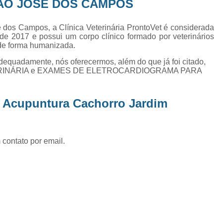
ÃO JOSÉ DOS CAMPOS
Exame de Ultrassom Abd
Exame de Ultrassom Abdominal
 dos Campos, a Clínica Veterinária ProntoVet é considerada
de 2017 e possui um corpo clínico formado por veterinários
Exame de Ultrassom de Gato
 de forma humanizada.
Exame de Ultrassom para Ga
adequadamente, nós oferecermos, além do que já foi citado,
 VETERINÁRIA e EXAMES DE ELETROCARDIOGRAMA PARA
Exames Laboratoriais em Animai
Exames Laboratoriais para Cacho
z Acupuntura Cachorro Jardim
Exames Laboratoriais para Gat
Exames Laboratoriais Veterinários
Exames Laboratoriais Veterinários São
 contato por email.
Laboratório para Cães
Fisioterap
Fisioterapia Animal São Jos
Fisioterapia e Reabilitação Animal
Fisi
Fisioterapia para Cachorro
Fisiot