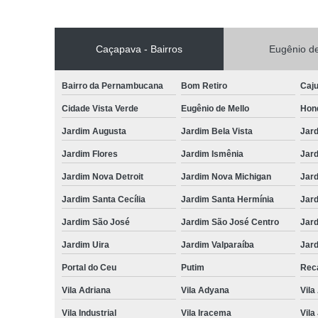
Caçapava - Bairros
Eugênio de
Bairro da Pernambucana
Bom Retiro
Caj
Cidade Vista Verde
Eugênio de Mello
Hon
Jardim Augusta
Jardim Bela Vista
Jar
Jardim Flores
Jardim Ismênia
Jard
Jardim Nova Detroit
Jardim Nova Michigan
Jard
Jardim Santa Cecília
Jardim Santa Hermínia
Jard
Jardim São José
Jardim São José Centro
Jar
Jardim Uira
Jardim Valparaíba
Jard
Portal do Ceu
Putim
Reca
Vila Adriana
Vila Adyana
Vila
Vila Industrial
Vila Iracema
Vila