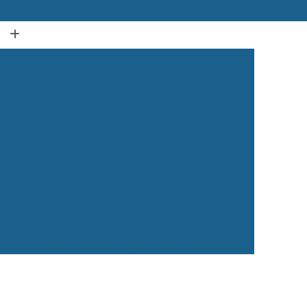
(12) 3939-2050
(12) 99134-1120
Acupuntura Animal Caçapava
dos Campos
Acupuntura em Animais
ura em Gatos
Acupuntura para Cachorro
ra para Cães e Gatos
Acupuntura para Gato
ação Animal
Castração de Cachorro
Castração de Cachorro Caçapava
ea
Castração de Cachorro Macho
 dos Campos
Castração de Cachorros
 de Cães e Gatos
Castração de Gatos
Veterinária 24 Horas
Clínica Veterinária 24h
Clínica Veterinária para Cães e Gatos