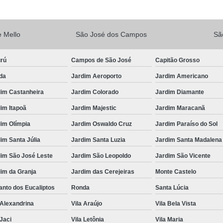
Vacina V10
Vacina V10 Importada
Veterinario 24hs
Veterinária 24 
 Mello
São José dos Campos
Sã
Veterinária 24h
Veterinária 2
urú
Campos de São José
Capitão Grosso
Veterinário 24 Horas Mais Próximo
Vete
da
Jardim Aeroporto
Jardim Americano
Veterinário 24h Perto de Mim
V
dim Castanheira
Jardim Colorado
Jardim Diamante
Veterinario a Preço Popular
Veterin
im Itapoã
Jardim Majestic
Jardim Maracanã
Veterinário 24 Horas Popular
Veteri
im Olímpia
Jardim Oswaldo Cruz
Jardim Paraíso do Sol
Veterinário Popular 24h
Veterinário Po
im Santa Júlia
Jardim Santa Luzia
Jardim Santa Madalena
dim São José Leste
Jardim São Leopoldo
Jardim São Vicente
im da Granja
Jardim das Cerejeiras
Monte Castelo
nto dos Eucaliptos
Ronda
Santa Lúcia
 Alexandrina
Vila Araújo
Vila Bela Vista
 Jaci
Vila Letônia
Vila Maria