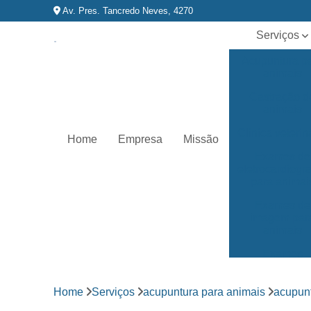
Av. Pres. Tancredo Neves, 4270
Serviços
Acupuntura p
animais
Castração d
animais
Clínica veterin
Home
Empresa
Missão
Exames de
eletrocardiog
para animai
Exames de
imagem par
animais
Exames
laboratoriai
Fisioterapia p
Home
Serviços
acupuntura para animais
acupunt
animais