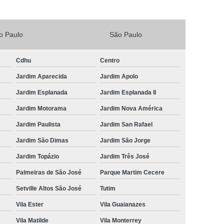
Vacina V4 para Gatos
Veterinario 24horas
Horas
Veterinária 24 Horas Perto de Mim
o Paulo
São Paulo
4h Perto de Mim
Veterinário 24 Horas
Cdhu
Centro
rinário 24 Horas Perto de Mim
Veterinário 24h
Jardim Aparecida
Jardim Apolo
eterinário 24hrs
Vet Popular 24 Horas
Jardim Esplanada
Jardim Esplanada II
ária Popular
Veterinária Popular 24 Horas
Jardim Motorama
Jardim Nova América
nário Popular
Veterinário Popular 24 Horas
Jardim Paulista
Jardim San Rafael
pular Perto de Mim
Veterinário Preço Popular
Jardim São Dimas
Jardim São Jorge
Jardim Topázio
Jardim Três José
Palmeiras de São José
Parque Martim Cecere
Setville Altos São José
Tutim
Vila Ester
Vila Guaianazes
Vila Matilde
Vila Monterrey