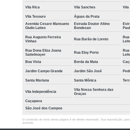
Vila Rica
Vila Sanches
Vila
Vila Tesouro
Águas da Prata
Avenida Cesare Mansueto
Estrada Doutor Altino
Estr
Giulio Lattes
Bondesan
Pau
Rua Augusto Ferreira
Rua
Rua Barão de Loreto
Vinhas
Leit
Rua Dona Eliza Joana
Rua
Rua Eloy Porto
Sattelmayer
Leit
Boa Vista
Borda da Mata
Caç
Jardim Campo Grande
Jardim São José
Ped
Santa Mariana
Santa Mônica
Terr
Vila Nossa Senhora das
Vila Independência
Graças
Caçapava
São José dos Campos
O conteúdo do texto desta página é de direito reservado. Sua reprodução, parcia
autorais
.