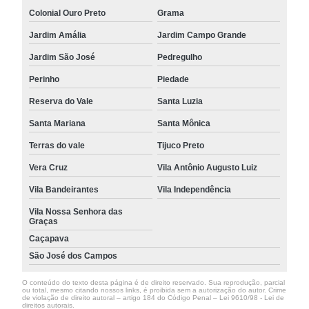
Colonial Ouro Preto
Grama
Jardim Amália
Jardim Campo Grande
Jardim São José
Pedregulho
Perinho
Piedade
Reserva do Vale
Santa Luzia
Santa Mariana
Santa Mônica
Terras do vale
Tijuco Preto
Vera Cruz
Vila Antônio Augusto Luiz
Vila Bandeirantes
Vila Independência
Vila Nossa Senhora das
Graças
Caçapava
São José dos Campos
O conteúdo do texto desta página é de direito reservado. Sua reprodução, parcial
ou total, mesmo citando nossos links, é proibida sem a autorização do autor. Crime
de violação de direito autoral – artigo 184 do Código Penal –
Lei 9610/98 - Lei de
direitos autorais
.