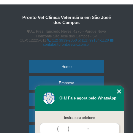
Pronto Vet Clínica Veterinária em São José
dos Campos
Av. Pres. Tancredo Neves, 4270 - Parque Novo
Horizonte São José dos Campos - SP
CEP: 12225-011
(12) 3939-2050
(12) 99134-1120
contato@prontovetsjc.com.br
Home
Empresa
Olá! Fale agora pelo WhatsApp
Missão
Serviços
Insira seu telefone
Contato