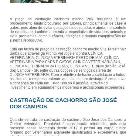
A preço de castração cachorro macho Vila Terezinha é um
procedimento muito procurado por tutores, principalmente de cães e
gatos, pois além de evitar gestações indesejadas e ajudar no controle
de natalidade, também aumenta a expectativa de vida dos animais e
evita problemas, como o câncer, infecções e demais complicações no
sistema reprodutivo.
Está em busca de preço de castração cachorro macho Vila Terezinha?
Saiba que através da Pronto Vet você encontra CLÍNICA
VETERINÁRIA, CLÍNICA VETERINÁRIA PERTO DE MIM, CLÍNICA
VETERINÁRIA PARA CÃES E GATOS, CLÍNICA VETERINÁRIA 24H,
CLÍNICA VETERINÁRIA 24 HORAS, CLÍNICA VETERINÁRIA São José
dos Campos - SP, entre outras opções de serviços da área de
CLÍNICA VETERINÁRIA. Com o objetivo de trazer a satisfação a todos
os clientes, a empresa entende que sua melhor destaque é conquistar
a confiança de cada um. Tudo isso só é possível através do
investimento em equipamentos modernos e profissionais experientes.
CASTRAÇÃO DE CACHORRO SÃO JOSÉ
DOS CAMPOS
Quando se trata de castração de cachorro São José dos Campos, a
Clínica Veterinária ProntoVet é considerada referência, pois está
presente nesse segmento desde 2017 e possui um corpo clínico
formado por veterinários altamente qualificados e experientes, que