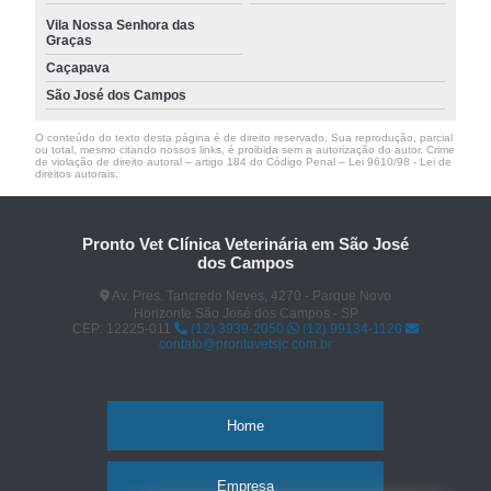
Vila Nossa Senhora das
Graças
Caçapava
São José dos Campos
O conteúdo do texto desta página é de direito reservado. Sua reprodução, parcial
ou total, mesmo citando nossos links, é proibida sem a autorização do autor. Crime
de violação de direito autoral – artigo 184 do Código Penal –
Lei 9610/98 - Lei de
direitos autorais
.
Pronto Vet Clínica Veterinária em São José
dos Campos
Av. Pres. Tancredo Neves, 4270 - Parque Novo
Horizonte São José dos Campos - SP
CEP: 12225-011
(12) 3939-2050
(12) 99134-1120
contato@prontovetsjc.com.br
Home
Empresa