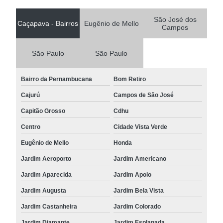
São José dos
Caçapava - Bairros
Eugênio de Mello
Campos
São Paulo
São Paulo
Bairro da Pernambucana
Bom Retiro
Cajurú
Campos de São José
Capitão Grosso
Cdhu
Centro
Cidade Vista Verde
Eugênio de Mello
Honda
Jardim Aeroporto
Jardim Americano
Jardim Aparecida
Jardim Apolo
Jardim Augusta
Jardim Bela Vista
Jardim Castanheira
Jardim Colorado
Jardim Diamante
Jardim Esplanada