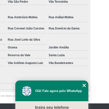
Vila São Pedro
Vila Terezinha
Rua Ambrósio Molina
Rua Aníbal Molina
Rua Coronel João Cursino
Rua Domício da Gama
as
Rua José Leite da Silva
Grama
Jardim Amália
Reserva do Vale
Santa Luzia
Vila Antônio Augusto Luiz
Vila Bandeirantes
Olá! Fale agora pelo WhatsApp
o de direito autoral – artigo 184 do Código Penal –
Lei 9610/98 - Lei de direitos
Insira seu telefone