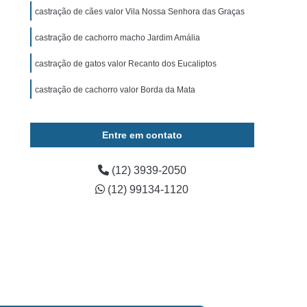
ominal para Cachorro Caçapava
castração de cães valor Vila Nossa Senhora das Graças
 para Cachorro São José dos Campos
castração de cachorro macho Jardim Amália
Exame de Ultrassom para Cachorro
castração de gatos valor Recanto dos Eucaliptos
tos
Exame Bioquímico em Cães
castração de cachorro valor Borda da Mata
s
Exames Laboratoriais para Animais
rros
Exames Laboratoriais para Cães
Entre em contato
os
Exames Laboratoriais para Pets
Exames Laboratoriais Veterinários Caçapava
(12) 3939-2050
(12) 99134-1120
 José dos Campos
Laboratório para Animais
ia Animal
Fisioterapia Animal Caçapava
é dos Campos
Fisioterapia Canina
oterapia em Animais
Fisioterapia em Cachorro
erapia para Cães
Fisioterapia para Gatos