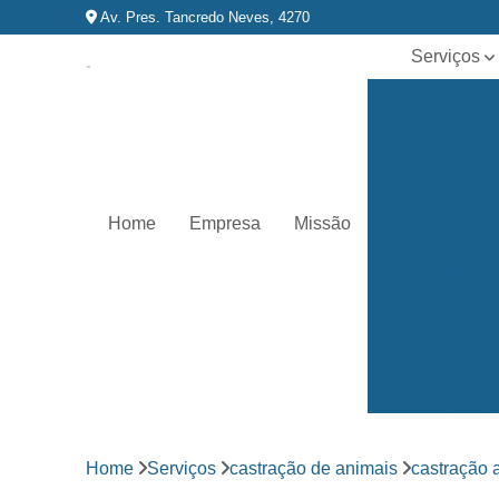
Av. Pres. Tancredo Neves, 4270
Serviços
Acupuntura p
animais
Castração d
animais
Clínica veterin
Home
Empresa
Missão
Exames de
eletrocardiog
para animai
Exames de
imagem par
animais
Exames
laboratoriai
Fisioterapia p
Home
Serviços
castração de animais
castração 
animais