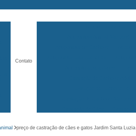
ara
Acupuntura Animal
Acupuntura Animal São José 
e
Acupuntura em Cachorro
Acupunt
Acupuntura para Cachorros
Acupuntu
ária
Contato
Acupuntura para Gatos
Castr
rama
Castração de Cachorro Adulto
s
Castração de Cachorro Fêm
a
Castração de Cachorro São José
Castração de Cães
Castração
s
Clínica 24 Horas Veterinária
Clínica 
ara
animal
preço de castração de cães e gatos Jardim Santa Luzia
Clínica Veterinária Mais Próxima