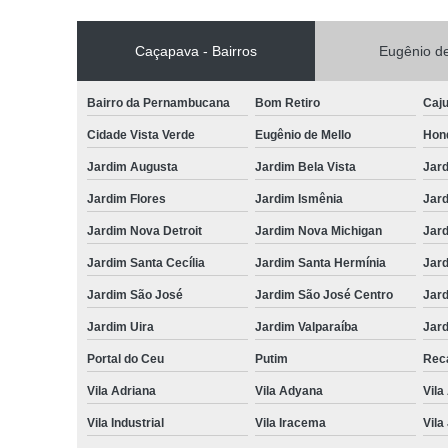
Caçapava - Bairros
Eugênio de
Bairro da Pernambucana
Bom Retiro
Caj
Cidade Vista Verde
Eugênio de Mello
Hon
Jardim Augusta
Jardim Bela Vista
Jar
Jardim Flores
Jardim Ismênia
Jard
Jardim Nova Detroit
Jardim Nova Michigan
Jard
Jardim Santa Cecília
Jardim Santa Hermínia
Jard
Jardim São José
Jardim São José Centro
Jar
Jardim Uira
Jardim Valparaíba
Jard
Portal do Ceu
Putim
Reca
Vila Adriana
Vila Adyana
Vila
Vila Industrial
Vila Iracema
Vila