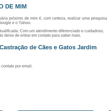
Exame de Ultrassom Abd
O DE MIM
Exame de Ultrassom Abdominal
inária próximo de mim é, com certeza, realizar uma pesquisa
Exame de Ultrassom de Gato
Google e o Yahoo.
Exame de Ultrassom para Ga
ualificada. Com um atendimento diferenciado e cuidadoso,
ão deixe de entrar em contato para saber mais.
Exames Laboratoriais em Animai
Exames Laboratoriais para Cacho
 Castração de Cães e Gatos Jardim
Exames Laboratoriais para Gat
Exames Laboratoriais Veterinários
 contato por email.
Exames Laboratoriais Veterinários São
Laboratório para Cães
Fisioterap
Fisioterapia Animal São Jos
Fisioterapia e Reabilitação Animal
Fisi
Fisioterapia para Cachorro
Fisiot