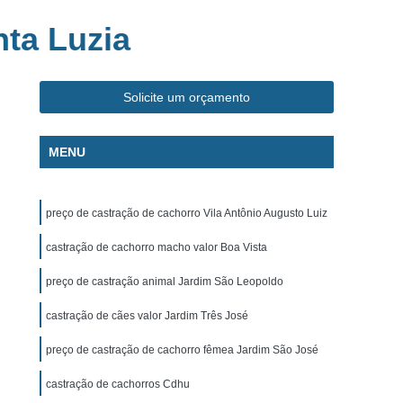
ca Veterinária Pet
Clínica Veterinária Popular
ta Luzia
línica Veterinária Popular São José dos Campos
m
Exame de Eletrocardiograma Canino
Solicite um orçamento
s
Exame de Eletrocardiograma em Cachorro
s
Exame de Eletrocardiograma em Gatos
MENU
s
Exame de Eletrocardiograma para Cachorro
grama para Cachorro Caçapava
preço de castração de cachorro Vila Antônio Augusto Luiz
para Cachorro São José dos Campos
castração de cachorro macho valor Boa Vista
grama para Cachorros e Gatos
preço de castração animal Jardim São Leopoldo
o
Exame de Eletrocardiograma para Gatos
castração de cães valor Jardim Três José
chorro
Exame de Raio X para Animais
rro
Exame de Raio X para Gatos
preço de castração de cachorro fêmea Jardim São José
Exame de Ultrassom Abdominal para Cachorro
castração de cachorros Cdhu