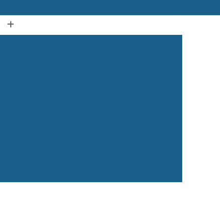
(12) 3939-2050
(12) 99134-1120
Acupuntura Animal Caçapava
dos Campos
Acupuntura em Animais
ura em Gatos
Acupuntura para Cachorro
ra para Cães e Gatos
Acupuntura para Gato
ação Animal
Castração de Cachorro
Castração de Cachorro Caçapava
ea
Castração de Cachorro Macho
 dos Campos
Castração de Cachorros
 de Cães e Gatos
Castração de Gatos
Veterinária 24 Horas
Clínica Veterinária 24h
Clínica Veterinária para Cães e Gatos