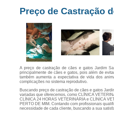
Microchipag
Preço de Castração d
para animai
Ozonioterap
animal
Vacina par
animais
Veterinários 
horas
Veterinário
popular
A preço de castração de cães e gatos Jardim San
principalmente de cães e gatos, pois além de evita
também aumenta a expectativa de vida dos anima
complicações no sistema reprodutivo.
Buscando preço de castração de cães e gatos Jard
variadas que oferecemos, como CLÍNICA VETERIN
CLÍNICA 24 HORAS VETERINÁRIA e CLÍNICA VE
PERTO DE MIM. Contando com profissionais qualifi
necessidade de cada cliente, buscando a sua satisf