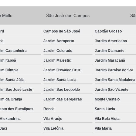
Vacina V10
Vacina V10 Importada
 Mello
São José dos Campos
Sã
Veterinario 24hs
Veterinária 24 
Veterinária 24h
Veterinária 2
urú
Campos de São José
Capitão Grosso
Veterinário 24 Horas Mais Próximo
Vete
da
Jardim Aeroporto
Jardim Americano
Veterinário 24h Perto de Mim
V
dim Castanheira
Jardim Colorado
Jardim Diamante
Veterinario a Preço Popular
Veterin
im Itapoã
Jardim Majestic
Jardim Maracanã
im Olímpia
Jardim Oswaldo Cruz
Jardim Paraíso do Sol
Veterinário 24 Horas Popular
Veteri
im Santa Júlia
Jardim Santa Luzia
Jardim Santa Madalena
Veterinário Popular 24h
Veterinário Po
dim São José Leste
Jardim São Leopoldo
Jardim São Vicente
im da Granja
Jardim das Cerejeiras
Monte Castelo
nto dos Eucaliptos
Ronda
Santa Lúcia
 Alexandrina
Vila Araújo
Vila Bela Vista
 Jaci
Vila Letônia
Vila Maria