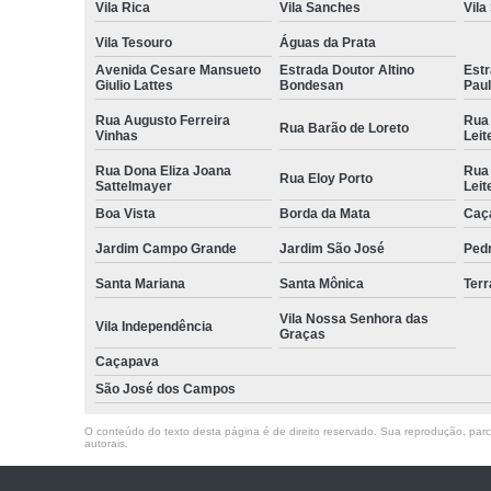
Vila Rica
Vila Sanches
Vila
Vila Tesouro
Águas da Prata
Avenida Cesare Mansueto
Estrada Doutor Altino
Estr
Giulio Lattes
Bondesan
Pau
Rua Augusto Ferreira
Rua
Rua Barão de Loreto
Vinhas
Leit
Rua Dona Eliza Joana
Rua
Rua Eloy Porto
Sattelmayer
Leit
Boa Vista
Borda da Mata
Caç
Jardim Campo Grande
Jardim São José
Ped
Santa Mariana
Santa Mônica
Terr
Vila Nossa Senhora das
Vila Independência
Graças
Caçapava
São José dos Campos
O conteúdo do texto desta página é de direito reservado. Sua reprodução, parcia
autorais
.