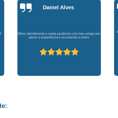
Fisioterapia para Pequenos Animais
Fis
Marly Rosa
Microchip para Cães
Microchipage
Microchipagem em Cachorros
Microchi
Microchipagem p
Cl
Experiência muito boa, trata meus animaizinhos super
et,
bem além de ter ótimos doutores que estão sempre
Microchipagem para Cachorro São Jo
p
disponíveis para retirar dúvidas.
Microchipagem para Gatos
Ozoniote
Ozonioterapia em Cães
Ozonioterap
Ozonioterapia para Cachorro
Ozonioterapia para Cachorro São J
Ozonioterapia para Cães I
Vacina Antirrábica para Cach
Vacina contra Raiva para Cacho
de:
Vacina de Giárdia para Cães
Vacina 
Vacina para Cachorros Caçapava
V