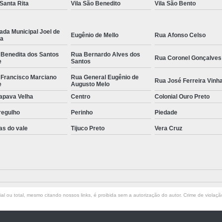
 Santa Rita
Vila São Benedito
Vila São Bento
ada Municipal Joel de
Eugênio de Mello
Rua Afonso Celso
la
 Benedita dos Santos
Rua Bernardo Alves dos
Rua Coronel Gonçalves
e
Santos
 Francisco Marciano
Rua General Eugênio de
Rua José Ferreira Vinh
e
Augusto Melo
apava Velha
Centro
Colonial Ouro Preto
regulho
Perinho
Piedade
as do vale
Tijuco Preto
Vera Cruz
l ou total, mesmo citando nossos links, é proibida sem a autorização do autor. Crime de violaçã