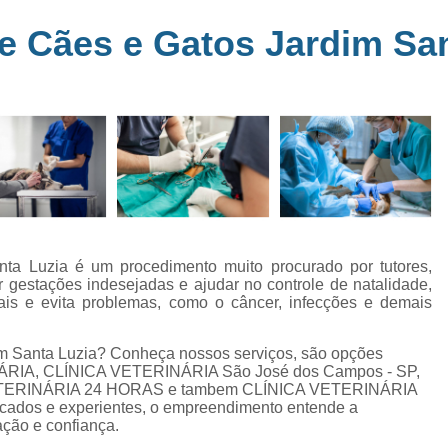
Clínica Veterinária Perto de Mim
Clíni
em
e Cães e Gatos Jardim San
s
Clínica Veterinária Popular Caçapava
C
ia
Clínica Veterinária Próximo de Mi
Exame de Eletrocardiograma em Animai
a
Exame de Eletrocardiograma em Cãe
24
Exame de Eletrocardiograma para Animai
Exame de Eletrocardio
s
Exame de Eletrocardiograma 
ta Luzia é um procedimento muito procurado por tutores,
r gestações indesejadas e ajudar no controle de natalidade,
Exame de Eletrocardio
is e evita problemas, como o câncer, infecções e demais
Exame de Eletrocardiograma para Gat
im Santa Luzia? Conheça nossos serviços, são opções
Exame de Raio X do Tórax para Ca
ÁRIA, CLÍNICA VETERINÁRIA São José dos Campos - SP,
Exame de Raio X para Cacho
TERINÁRIA 24 HORAS e tambem CLÍNICA VETERINÁRIA
cados e experientes, o empreendimento entende a
Exame de Ultrassom Abdominal Cão
ação e confiança.