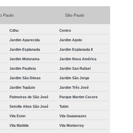
Vacina V4 para Gatos
Veterinario 24horas
o Paulo
São Paulo
Horas
Veterinária 24 Horas Perto de Mim
4h Perto de Mim
Veterinário 24 Horas
Cdhu
Centro
rinário 24 Horas Perto de Mim
Veterinário 24h
Jardim Aparecida
Jardim Apolo
eterinário 24hrs
Vet Popular 24 Horas
Jardim Esplanada
Jardim Esplanada II
ária Popular
Veterinária Popular 24 Horas
Jardim Motorama
Jardim Nova América
Jardim Paulista
Jardim San Rafael
nário Popular
Veterinário Popular 24 Horas
Jardim São Dimas
Jardim São Jorge
pular Perto de Mim
Veterinário Preço Popular
Jardim Topázio
Jardim Três José
Palmeiras de São José
Parque Martim Cecere
Setville Altos São José
Tutim
Vila Ester
Vila Guaianazes
Vila Matilde
Vila Monterrey