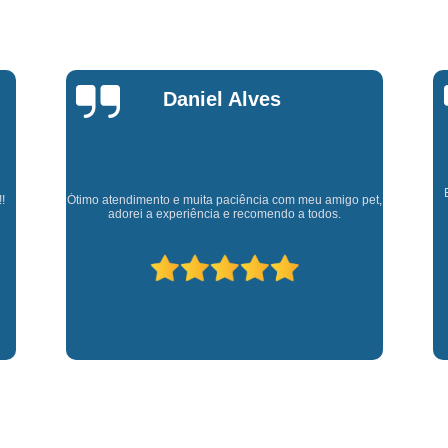
Fisioterapia para Pequenos Animais
Fis
Microchip para Cães
Microchipage
Microchipagem em Cachorros
Microchi
Marly Rosa
Microchipagem p
Microchipagem para Cachorro São Jo
Microchipagem para Gatos
Ozoniote
Cl
Experiência muito boa, trata meus animaizinhos super
et,
Ozonioterapia em Cães
Ozonioterap
bem além de ter ótimos doutores que estão sempre
p
disponíveis para retirar dúvidas.
Ozonioterapia para Cachorro
Ozonioterapia para Cachorro São J
Ozonioterapia para Cães I
Vacina Antirrábica para Cach
Vacina contra Raiva para Cacho
Vacina de Giárdia para Cães
Vacina 
Vacina para Cachorros Caçapava
V