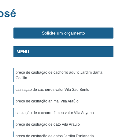
ca Veterinária Pet
Clínica Veterinária Popular
osé
línica Veterinária Popular São José dos Campos
m
Exame de Eletrocardiograma Canino
Solicite um orçamento
s
Exame de Eletrocardiograma em Cachorro
s
Exame de Eletrocardiograma em Gatos
MENU
s
Exame de Eletrocardiograma para Cachorro
grama para Cachorro Caçapava
preço de castração de cachorro adulto Jardim Santa
para Cachorro São José dos Campos
Cecília
grama para Cachorros e Gatos
castração de cachorros valor Vila São Bento
o
Exame de Eletrocardiograma para Gatos
preço de castração animal Vila Araújo
chorro
Exame de Raio X para Animais
castração de cachorro fêmea valor Vila Adyana
rro
Exame de Raio X para Gatos
preço de castração de gato Vila Araújo
Exame de Ultrassom Abdominal para Cachorro
preço de castração de gatos Jardim Esplanada