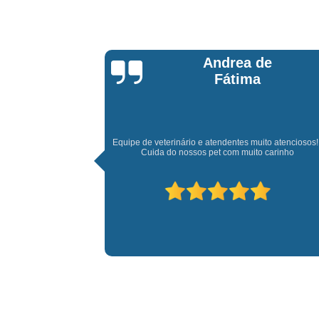
de
Daniel Alves
to atenciosos!!!
Ótimo atendimento e muita paciência com meu amigo p
 carinho
adorei a experiência e recomendo a todos.