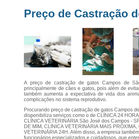
Microchipag
Preço de Castração 
para animai
Ozonioterap
animal
Vacina par
animais
Veterinários 
horas
Veterinário
popular
A preço de castração de gatos Campos de São
principalmente de cães e gatos, pois além de evita
também aumenta a expectativa de vida dos anima
complicações no sistema reprodutivo.
Procurando preço de castração de gatos Campos de 
disponibiliza serviços como o de CLÍNICA 24 
CLÍNICA VETERINÁRIA São José dos Campos - 
DE MIM, CLÍNICA VETERINÁRIA MAIS PRÓXIMA,
VETERINÁRIA 24H. Além disso, a empresa também c
funcionários especializados e cuidadosos, que ent