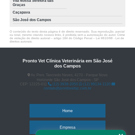
Vila Nossa Senhora das
Graças
Caçapava
São José dos Campos
O conteúdo do texto desta página é de direito reservado. Sua reprodução, parcial
ou total, mesmo citando nossos links, é proibida sem a autorização do autor. Crime
de violação de direito autoral – artigo 184 do Código Penal –
Lei 9610/98 - Lei de
direitos autorais
.
Pronto Vet Clínica Veterinária em São José
dos Campos
Av. Pres. Tancredo Neves, 4270 - Parque Novo
Horizonte São José dos Campos - SP
CEP: 12225-011
(12) 3939-2050
(12) 99134-1120
contato@prontovetsjc.com.br
Home
Empresa