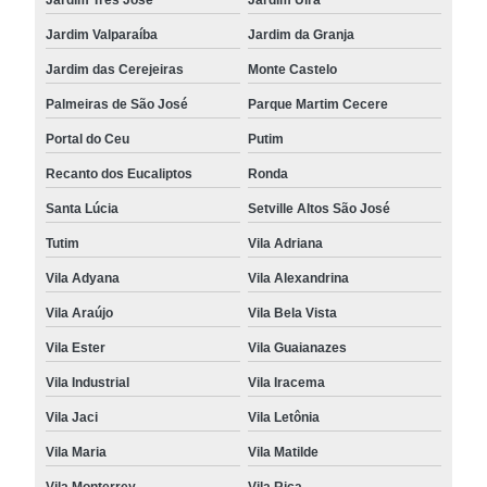
Jardim Valparaíba
Jardim da Granja
Jardim das Cerejeiras
Monte Castelo
Palmeiras de São José
Parque Martim Cecere
Portal do Ceu
Putim
Recanto dos Eucaliptos
Ronda
Santa Lúcia
Setville Altos São José
Tutim
Vila Adriana
Vila Adyana
Vila Alexandrina
Vila Araújo
Vila Bela Vista
Vila Ester
Vila Guaianazes
Vila Industrial
Vila Iracema
Vila Jaci
Vila Letônia
Vila Maria
Vila Matilde
Vila Monterrey
Vila Rica