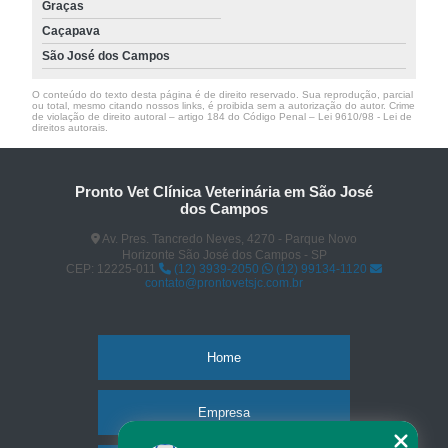
Graças
Caçapava
São José dos Campos
O conteúdo do texto desta página é de direito reservado. Sua reprodução, parcial
ou total, mesmo citando nossos links, é proibida sem a autorização do autor. Crime
de violação de direito autoral – artigo 184 do Código Penal –
Lei 9610/98 - Lei de
direitos autorais
.
Pronto Vet Clínica Veterinária em São José
dos Campos
Av. Pres. Tancredo Neves, 4270 - Parque Novo
Horizonte São José dos Campos - SP
CEP: 12225-011
(12) 3939-2050
(12) 99134-1120
contato@prontovetsjc.com.br
Home
Empresa