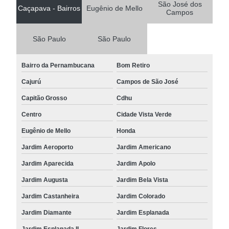
São José dos
Caçapava - Bairros
Eugênio de Mello
Campos
São Paulo
São Paulo
Bairro da Pernambucana
Bom Retiro
Cajurú
Campos de São José
Capitão Grosso
Cdhu
Centro
Cidade Vista Verde
Eugênio de Mello
Honda
Jardim Aeroporto
Jardim Americano
Jardim Aparecida
Jardim Apolo
Jardim Augusta
Jardim Bela Vista
Jardim Castanheira
Jardim Colorado
Jardim Diamante
Jardim Esplanada
Jardim Esplanada II
Jardim Flores