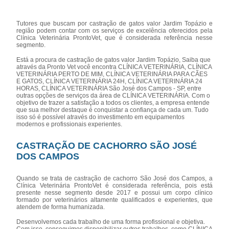
Tutores que buscam por castração de gatos valor Jardim Topázio e
região podem contar com os serviços de excelência oferecidos pela
Clínica Veterinária ProntoVet, que é considerada referência nesse
segmento.
Está a procura de castração de gatos valor Jardim Topázio, Saiba que
através da Pronto Vet você encontra CLÍNICA VETERINÁRIA, CLÍNICA
VETERINÁRIA PERTO DE MIM, CLÍNICA VETERINÁRIA PARA CÃES
E GATOS, CLÍNICA VETERINÁRIA 24H, CLÍNICA VETERINÁRIA 24
HORAS, CLÍNICA VETERINÁRIA São José dos Campos - SP, entre
outras opções de serviços da área de CLÍNICA VETERINÁRIA. Com o
objetivo de trazer a satisfação a todos os clientes, a empresa entende
que sua melhor destaque é conquistar a confiança de cada um. Tudo
isso só é possível através do investimento em equipamentos
modernos e profissionais experientes.
CASTRAÇÃO DE CACHORRO SÃO JOSÉ
DOS CAMPOS
Quando se trata de castração de cachorro São José dos Campos, a
Clínica Veterinária ProntoVet é considerada referência, pois está
presente nesse segmento desde 2017 e possui um corpo clínico
formado por veterinários altamente qualificados e experientes, que
atendem de forma humanizada.
Desenvolvemos cada trabalho de uma forma profissional e objetiva.
Com isso, conseguimos disponibilizar outros trabalhos, como CLÍNICA