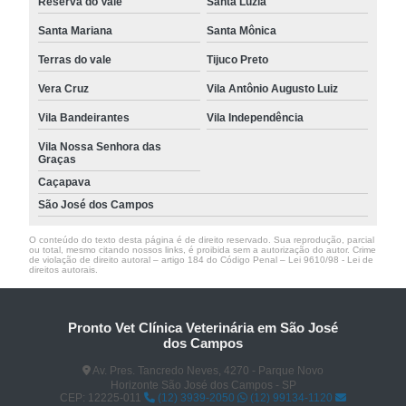
Reserva do Vale
Santa Luzia
Santa Mariana
Santa Mônica
Terras do vale
Tijuco Preto
Vera Cruz
Vila Antônio Augusto Luiz
Vila Bandeirantes
Vila Independência
Vila Nossa Senhora das
Graças
Caçapava
São José dos Campos
O conteúdo do texto desta página é de direito reservado. Sua reprodução, parcial
ou total, mesmo citando nossos links, é proibida sem a autorização do autor. Crime
de violação de direito autoral – artigo 184 do Código Penal –
Lei 9610/98 - Lei de
direitos autorais
.
Pronto Vet Clínica Veterinária em São José
dos Campos
Av. Pres. Tancredo Neves, 4270 - Parque Novo
Horizonte São José dos Campos - SP
CEP: 12225-011
(12) 3939-2050
(12) 99134-1120