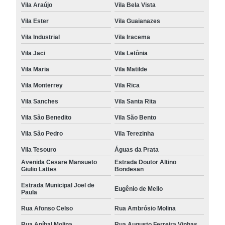
Vila Araújo
Vila Bela Vista
Vila Ester
Vila Guaianazes
Vila Industrial
Vila Iracema
Vila Jaci
Vila Letônia
Vila Maria
Vila Matilde
Vila Monterrey
Vila Rica
Vila Sanches
Vila Santa Rita
Vila São Benedito
Vila São Bento
Vila São Pedro
Vila Terezinha
Vila Tesouro
Águas da Prata
Avenida Cesare Mansueto
Estrada Doutor Altino
Giulio Lattes
Bondesan
Estrada Municipal Joel de
Eugênio de Mello
Paula
Rua Afonso Celso
Rua Ambrósio Molina
Rua Aníbal Molina
Rua Augusto Ferreira Vinhas