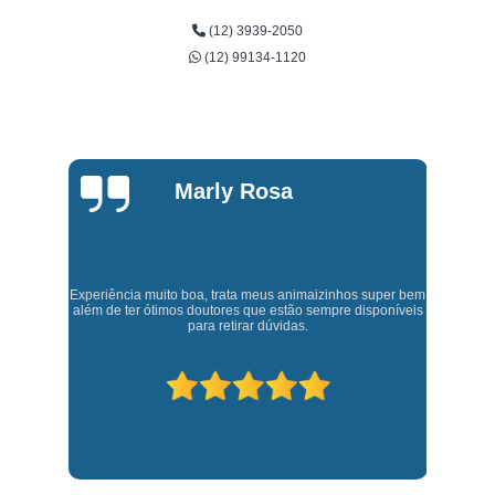
(12) 3939-2050
(12) 99134-1120
Marly Rosa
Experiência muito boa, trata meus animaizinhos super bem
t,
J
além de ter ótimos doutores que estão sempre disponíveis
para retirar dúvidas.