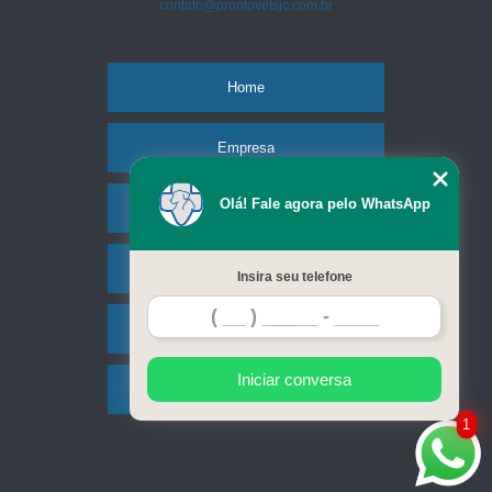
contato@prontovetsjc.com.br
Home
Empresa
Olá! Fale agora pelo WhatsApp
Missão
Serviços
Insira seu telefone
Contato
Iniciar conversa
Mapa do site
1