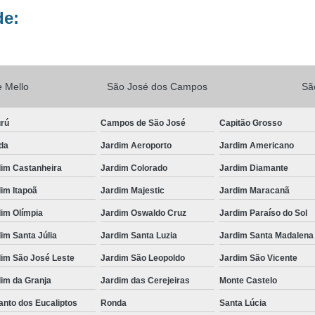
de:
Vacina V10
Vacina V10 Importada
Veterinario 24hs
Veterinária 24 
Veterinária 24h
Veterinária 2
 Mello
São José dos Campos
Sã
Veterinário 24 Horas Mais Próximo
Vete
Veterinário 24h Perto de Mim
V
urú
Campos de São José
Capitão Grosso
Veterinario a Preço Popular
Veterin
da
Jardim Aeroporto
Jardim Americano
Veterinário 24 Horas Popular
Veteri
dim Castanheira
Jardim Colorado
Jardim Diamante
Veterinário Popular 24h
Veterinário Po
im Itapoã
Jardim Majestic
Jardim Maracanã
im Olímpia
Jardim Oswaldo Cruz
Jardim Paraíso do Sol
im Santa Júlia
Jardim Santa Luzia
Jardim Santa Madalena
dim São José Leste
Jardim São Leopoldo
Jardim São Vicente
im da Granja
Jardim das Cerejeiras
Monte Castelo
nto dos Eucaliptos
Ronda
Santa Lúcia