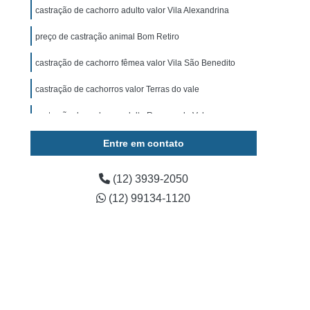
ominal para Cachorro Caçapava
castração de cachorro adulto valor Vila Alexandrina
 para Cachorro São José dos Campos
preço de castração animal Bom Retiro
Exame de Ultrassom para Cachorro
castração de cachorro fêmea valor Vila São Benedito
tos
Exame Bioquímico em Cães
castração de cachorros valor Terras do vale
s
Exames Laboratoriais para Animais
castração de cachorro adulto Reserva do Vale
rros
Exames Laboratoriais para Cães
Entre em contato
os
Exames Laboratoriais para Pets
Exames Laboratoriais Veterinários Caçapava
(12) 3939-2050
 José dos Campos
Laboratório para Animais
(12) 99134-1120
ia Animal
Fisioterapia Animal Caçapava
é dos Campos
Fisioterapia Canina
oterapia em Animais
Fisioterapia em Cachorro
erapia para Cães
Fisioterapia para Gatos