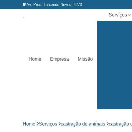
Av. Pres. Tancredo Neves, 4270
Serviços
Acupuntura p
animais
Castração d
animais
Clínica veterin
Home
Empresa
Missão
Exames de
eletrocardiog
para animai
Exames de
imagem par
animais
Exames
laboratoriai
Fisioterapia p
Home
Serviços
castração de animais
castração 
animais