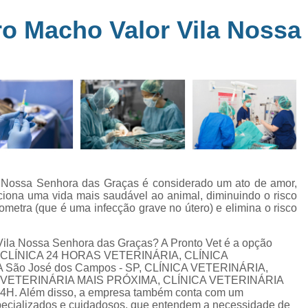
Clínica Veterinária Perto de Mim
Clíni
em
o Macho Valor Vila Nossa
s
Clínica Veterinária Popular Caçapava
C
ia
Clínica Veterinária Próximo de Mi
Exame de Eletrocardiograma em Animai
a
Exame de Eletrocardiograma em Cãe
24
Exame de Eletrocardiograma para Animai
Exame de Eletrocardio
s
Exame de Eletrocardiograma 
a Nossa Senhora das Graças é considerado um ato de amor,
rciona uma vida mais saudável ao animal, diminuindo o risco
Exame de Eletrocardio
metra (que é uma infecção grave no útero) e elimina o risco
Exame de Eletrocardiograma para Gat
Vila Nossa Senhora das Graças? A Pronto Vet é a opção
Exame de Raio X do Tórax para Ca
 o de CLÍNICA 24 HORAS VETERINÁRIA, CLÍNICA
Exame de Raio X para Cacho
São José dos Campos - SP, CLÍNICA VETERINÁRIA,
 VETERINÁRIA MAIS PRÓXIMA, CLÍNICA VETERINÁRIA
Exame de Ultrassom Abdominal Cão
. Além disso, a empresa também conta com um
specializados e cuidadosos, que entendem a necessidade de