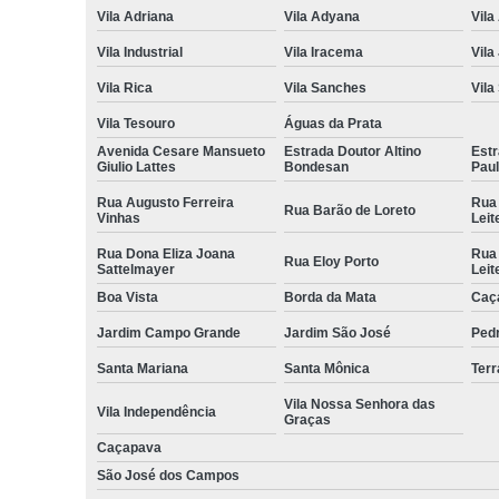
Vila Adriana
Vila Adyana
Vila
Vila Industrial
Vila Iracema
Vila
Vila Rica
Vila Sanches
Vila
Vila Tesouro
Águas da Prata
Avenida Cesare Mansueto
Estrada Doutor Altino
Estr
Giulio Lattes
Bondesan
Pau
Rua Augusto Ferreira
Rua
Rua Barão de Loreto
Vinhas
Leit
Rua Dona Eliza Joana
Rua
Rua Eloy Porto
Sattelmayer
Leit
Boa Vista
Borda da Mata
Caç
Jardim Campo Grande
Jardim São José
Ped
Santa Mariana
Santa Mônica
Terr
Vila Nossa Senhora das
Vila Independência
Graças
Caçapava
São José dos Campos