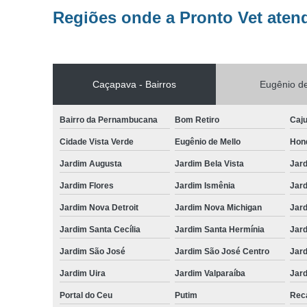
Regiões onde a Pronto Vet aten
Caçapava - Bairros
Eugênio de
Bairro da Pernambucana
Bom Retiro
Caj
Cidade Vista Verde
Eugênio de Mello
Hon
Jardim Augusta
Jardim Bela Vista
Jar
Jardim Flores
Jardim Ismênia
Jard
Jardim Nova Detroit
Jardim Nova Michigan
Jard
Jardim Santa Cecília
Jardim Santa Hermínia
Jard
Jardim São José
Jardim São José Centro
Jar
Jardim Uira
Jardim Valparaíba
Jard
Portal do Ceu
Putim
Reca