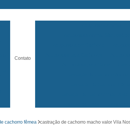
ara
Acupuntura Animal
Acupuntura Animal São José 
e
Acupuntura em Cachorro
Acupunt
Acupuntura para Cachorros
Acupuntu
ária
Contato
Acupuntura para Gatos
Castr
rama
Castração de Cachorro Adulto
s
Castração de Cachorro Fêm
a
Castração de Cachorro São José
Castração de Cães
Castração
s
Clínica 24 Horas Veterinária
Clínica 
ara
de cachorro fêmea
castração de cachorro macho valor Vila N
Clínica Veterinária Mais Próxima