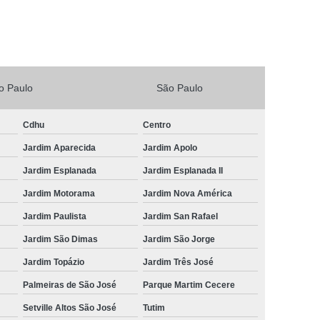
Vacina V4 para Gatos
Veterinario 24horas
Horas
Veterinária 24 Horas Perto de Mim
4h Perto de Mim
Veterinário 24 Horas
o Paulo
São Paulo
rinário 24 Horas Perto de Mim
Veterinário 24h
eterinário 24hrs
Vet Popular 24 Horas
Cdhu
Centro
ária Popular
Veterinária Popular 24 Horas
Jardim Aparecida
Jardim Apolo
nário Popular
Veterinário Popular 24 Horas
Jardim Esplanada
Jardim Esplanada II
pular Perto de Mim
Veterinário Preço Popular
Jardim Motorama
Jardim Nova América
Jardim Paulista
Jardim San Rafael
Jardim São Dimas
Jardim São Jorge
Jardim Topázio
Jardim Três José
Palmeiras de São José
Parque Martim Cecere
Setville Altos São José
Tutim