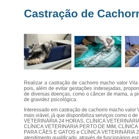
Microchipag
Castração de Cachorr
para animai
Ozonioterap
animal
Vacina par
animais
Veterinários 
horas
Veterinário
popular
Realizar a castração de cachorro macho valor Vil
pois, além de evitar gestações indesejadas, propo
de diversas doenças, como o câncer de mama, a pio
de gravidez psicológica.
Interessado em castração de cachorro macho valor 
mais viável, já que disponibiliza serviços como
VETERINÁRIA 24 HORAS, CLÍNICA VETERINÁRIA 
CLÍNICA VETERINÁRIA PERTO DE MIM, CLÍNICA
PARA CÃES E GATOS e CLÍNICA VETERINÁRIA 24H
atendimento qualificado, através de funcionários e