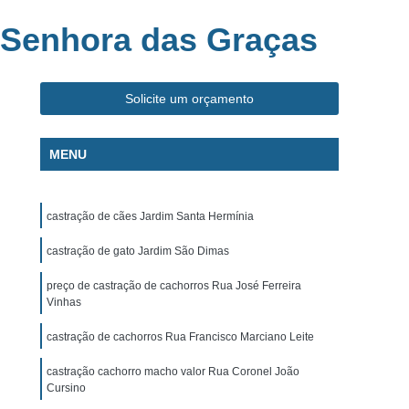
ca Veterinária Pet
Clínica Veterinária Popular
 Senhora das Graças
línica Veterinária Popular São José dos Campos
m
Exame de Eletrocardiograma Canino
Solicite um orçamento
s
Exame de Eletrocardiograma em Cachorro
s
Exame de Eletrocardiograma em Gatos
MENU
s
Exame de Eletrocardiograma para Cachorro
grama para Cachorro Caçapava
castração de cães Jardim Santa Hermínia
para Cachorro São José dos Campos
castração de gato Jardim São Dimas
grama para Cachorros e Gatos
preço de castração de cachorros Rua José Ferreira
o
Exame de Eletrocardiograma para Gatos
Vinhas
chorro
Exame de Raio X para Animais
castração de cachorros Rua Francisco Marciano Leite
rro
Exame de Raio X para Gatos
castração cachorro macho valor Rua Coronel João
Exame de Ultrassom Abdominal para Cachorro
Cursino