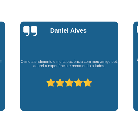
Fisioterapia para Pequenos Animais
Fis
Microchip para Cães
Microchipage
Microchipagem em Cachorros
Microchi
Marly Rosa
Microchipagem p
Microchipagem para Cachorro São Jo
Microchipagem para Gatos
Ozoniote
Cl
Experiência muito boa, trata meus animaizinhos super
et,
Ozonioterapia em Cães
Ozonioterap
bem além de ter ótimos doutores que estão sempre
p
disponíveis para retirar dúvidas.
Ozonioterapia para Cachorro
Ozonioterapia para Cachorro São J
Ozonioterapia para Cães I
Vacina Antirrábica para Cach
Vacina contra Raiva para Cacho
Vacina de Giárdia para Cães
Vacina 
Vacina para Cachorros Caçapava
V