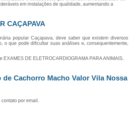
Exame de Ultrassom Abd
sideráveis em instalações de qualidade, aumentando a
Exame de Ultrassom Abdominal
AR CAÇAPAVA
Exame de Ultrassom de Gato
Exame de Ultrassom para Ga
nária popular Caçapava, deve saber que existem diversos
Exames Laboratoriais em Animai
, o que pode dificultar suas análises e, consequentemente,
Exames Laboratoriais para Cacho
IA e EXAMES DE ELETROCARDIOGRAMA PARA ANIMAIS.
Exames Laboratoriais para Gat
Exames Laboratoriais Veterinários
o de Cachorro Macho Valor Vila Nossa
Exames Laboratoriais Veterinários São
Laboratório para Cães
Fisioterap
 contato por email.
Fisioterapia Animal São Jos
Fisioterapia e Reabilitação Animal
Fisi
Fisioterapia para Cachorro
Fisiot