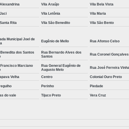
 Alexandrina
Vila Araújo
Vila Bela Vista
 Jaci
Vila Letônia
Vila Maria
 Santa Rita
Vila São Benedito
Vila São Bento
ada Municipal Joel de
Eugênio de Mello
Rua Afonso Celso
la
 Benedita dos Santos
Rua Bernardo Alves dos
Rua Coronel Gonçalves
e
Santos
 Francisco Marciano
Rua General Eugênio de
Rua José Ferreira Vinh
e
Augusto Melo
apava Velha
Centro
Colonial Ouro Preto
regulho
Perinho
Piedade
as do vale
Tijuco Preto
Vera Cruz