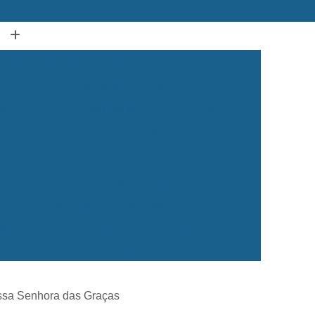
(12) 3939-2050
(12) 99134-1120
Acupuntura Animal Caçapava
dos Campos
Acupuntura em Animais
ura em Gatos
Acupuntura para Cachorro
ra para Cães e Gatos
Acupuntura para Gato
ação Animal
Castração de Cachorro
Castração de Cachorro Caçapava
ea
Castração de Cachorro Macho
 dos Campos
Castração de Cachorros
 de Cães e Gatos
Castração de Gatos
Veterinária 24 Horas
Clínica Veterinária 24h
ossa Senhora das Graças
Clínica Veterinária para Cães e Gatos