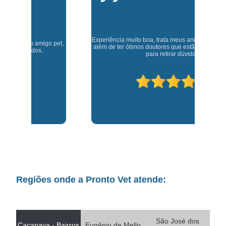
Experiência muito boa, trata meus animaizinhos super bem
t,
J
além de ter ótimos doutores que estão sempre disponíveis
para retirar dúvidas.
Regiões onde a Pronto Vet atende:
São José dos
Caçapava - Bairros
Eugênio de Mello