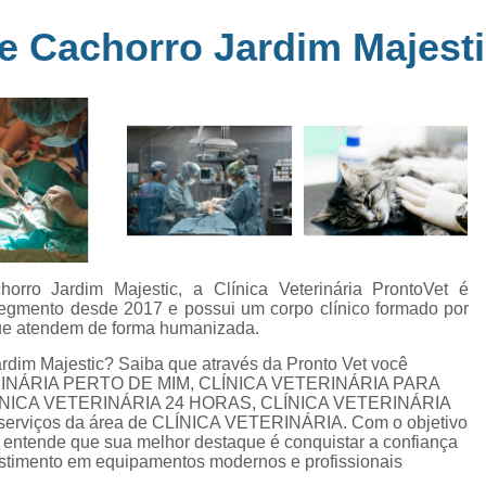
Clínica Veterinária Perto de Mim
Clíni
em
e Cachorro Jardim Majest
s
Clínica Veterinária Popular Caçapava
C
ia
Clínica Veterinária Próximo de Mi
Exame de Eletrocardiograma em Animai
a
Exame de Eletrocardiograma em Cãe
24
Exame de Eletrocardiograma para Animai
Exame de Eletrocardio
s
Exame de Eletrocardiograma 
rro Jardim Majestic, a Clínica Veterinária ProntoVet é
 segmento desde 2017 e possui um corpo clínico formado por
Exame de Eletrocardio
 que atendem de forma humanizada.
Exame de Eletrocardiograma para Gat
rdim Majestic? Saiba que através da Pronto Vet você
RINÁRIA PERTO DE MIM, CLÍNICA VETERINÁRIA PARA
Exame de Raio X do Tórax para Ca
ÍNICA VETERINÁRIA 24 HORAS, CLÍNICA VETERINÁRIA
Exame de Raio X para Cacho
 serviços da área de CLÍNICA VETERINÁRIA. Com o objetivo
sa entende que sua melhor destaque é conquistar a confiança
Exame de Ultrassom Abdominal Cão
vestimento em equipamentos modernos e profissionais