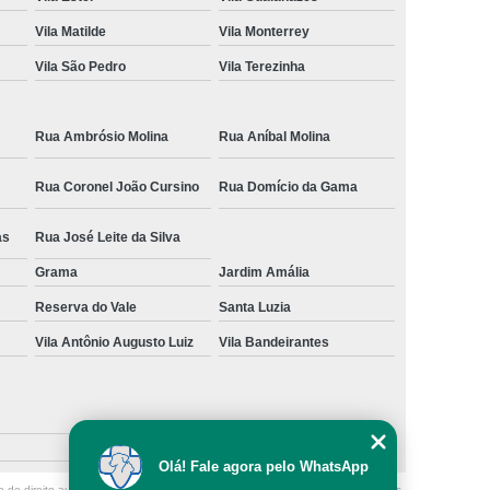
Vila Matilde
Vila Monterrey
Vila São Pedro
Vila Terezinha
Rua Ambrósio Molina
Rua Aníbal Molina
Rua Coronel João Cursino
Rua Domício da Gama
as
Rua José Leite da Silva
Grama
Jardim Amália
Reserva do Vale
Santa Luzia
Vila Antônio Augusto Luiz
Vila Bandeirantes
Olá! Fale agora pelo WhatsApp
o de direito autoral – artigo 184 do Código Penal –
Lei 9610/98 - Lei de direitos