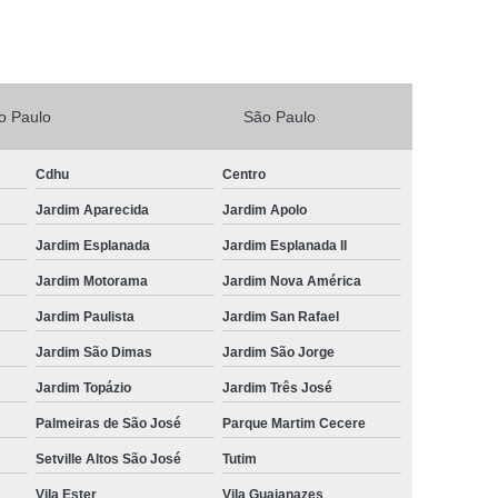
Vacina V4 para Gatos
Veterinario 24horas
Horas
Veterinária 24 Horas Perto de Mim
4h Perto de Mim
Veterinário 24 Horas
o Paulo
São Paulo
rinário 24 Horas Perto de Mim
Veterinário 24h
Cdhu
Centro
eterinário 24hrs
Vet Popular 24 Horas
Jardim Aparecida
Jardim Apolo
ária Popular
Veterinária Popular 24 Horas
Jardim Esplanada
Jardim Esplanada II
nário Popular
Veterinário Popular 24 Horas
Jardim Motorama
Jardim Nova América
pular Perto de Mim
Veterinário Preço Popular
Jardim Paulista
Jardim San Rafael
Jardim São Dimas
Jardim São Jorge
Jardim Topázio
Jardim Três José
Palmeiras de São José
Parque Martim Cecere
Setville Altos São José
Tutim
Vila Ester
Vila Guaianazes