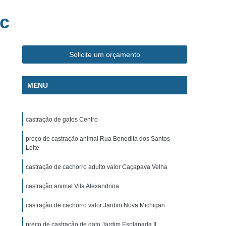
ca Veterinária Pet
Clínica Veterinária Popular
ic
línica Veterinária Popular São José dos Campos
m
Exame de Eletrocardiograma Canino
Solicite um orçamento
s
Exame de Eletrocardiograma em Cachorro
s
Exame de Eletrocardiograma em Gatos
MENU
s
Exame de Eletrocardiograma para Cachorro
grama para Cachorro Caçapava
castração de gatos Centro
para Cachorro São José dos Campos
preço de castração animal Rua Benedita dos Santos
grama para Cachorros e Gatos
Leite
o
Exame de Eletrocardiograma para Gatos
castração de cachorro adulto valor Caçapava Velha
chorro
Exame de Raio X para Animais
castração animal Vila Alexandrina
rro
Exame de Raio X para Gatos
castração de cachorro valor Jardim Nova Michigan
Exame de Ultrassom Abdominal para Cachorro
preço de castração de gato Jardim Esplanada II