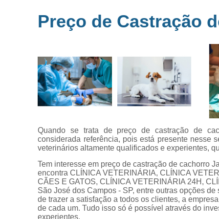
Microchipag
Preço de Castração d
para animai
Ozonioterap
animal
Vacina par
animais
Veterinários 
horas
Veterinário
popular
Quando se trata de preço de castração de cacho
considerada referência, pois está presente nesse
veterinários altamente qualificados e experientes,
Tem interesse em preço de castração de cachorro Ja
encontra CLÍNICA VETERINÁRIA, CLÍNICA VETE
CÃES E GATOS, CLÍNICA VETERINÁRIA 24H, CL
São José dos Campos - SP, entre outras opções de
de trazer a satisfação a todos os clientes, a empre
de cada um. Tudo isso só é possível através do in
experientes.