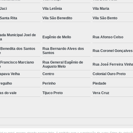
 Jaci
Vila Letônia
Vila Maria
 Santa Rita
Vila São Benedito
Vila São Bento
ada Municipal Joel de
Eugênio de Mello
Rua Afonso Celso
la
 Benedita dos Santos
Rua Bernardo Alves dos
Rua Coronel Gonçalves
e
Santos
 Francisco Marciano
Rua General Eugênio de
Rua José Ferreira Vinh
e
Augusto Melo
apava Velha
Centro
Colonial Ouro Preto
regulho
Perinho
Piedade
as do vale
Tijuco Preto
Vera Cruz
l ou total, mesmo citando nossos links, é proibida sem a autorização do autor. Crime de violaçã