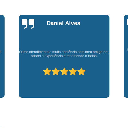
Fisioterapia para Pequenos Animais
Fis
Microchip para Cães
Microchipage
Microchipagem em Cachorros
Microchi
Marly Rosa
Microchipagem p
Microchipagem para Cachorro São Jo
Cl
Microchipagem para Gatos
Ozoniote
Experiência muito boa, trata meus animaizinhos super
et,
bem além de ter ótimos doutores que estão sempre
p
disponíveis para retirar dúvidas.
Ozonioterapia em Cães
Ozonioterap
Ozonioterapia para Cachorro
Ozonioterapia para Cachorro São J
Ozonioterapia para Cães I
Vacina Antirrábica para Cach
Vacina contra Raiva para Cacho
Vacina de Giárdia para Cães
Vacina 
Vacina para Cachorros Caçapava
V