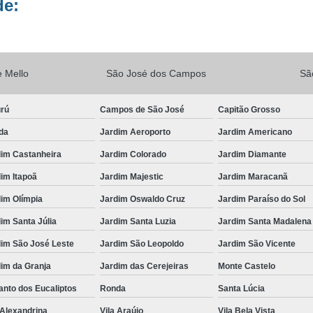
de:
Vacina V10
Vacina V10 Importada
Veterinario 24hs
Veterinária 24 
Veterinária 24h
Veterinária 2
 Mello
São José dos Campos
Sã
Veterinário 24 Horas Mais Próximo
Vete
urú
Campos de São José
Capitão Grosso
Veterinário 24h Perto de Mim
V
da
Jardim Aeroporto
Jardim Americano
Veterinario a Preço Popular
Veterin
dim Castanheira
Jardim Colorado
Jardim Diamante
Veterinário 24 Horas Popular
Veteri
im Itapoã
Jardim Majestic
Jardim Maracanã
Veterinário Popular 24h
Veterinário Po
im Olímpia
Jardim Oswaldo Cruz
Jardim Paraíso do Sol
im Santa Júlia
Jardim Santa Luzia
Jardim Santa Madalena
dim São José Leste
Jardim São Leopoldo
Jardim São Vicente
im da Granja
Jardim das Cerejeiras
Monte Castelo
nto dos Eucaliptos
Ronda
Santa Lúcia
 Alexandrina
Vila Araújo
Vila Bela Vista