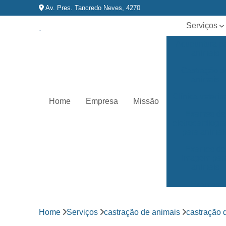
Av. Pres. Tancredo Neves, 4270
Serviços
Acupuntura p
animais
Castração d
animais
Clínica veterin
Home
Empresa
Missão
Exames de
eletrocardiog
para animai
Exames de
imagem par
animais
Exames
laboratoriai
Fisioterapia p
Home
Serviços
castração de animais
castração 
animais