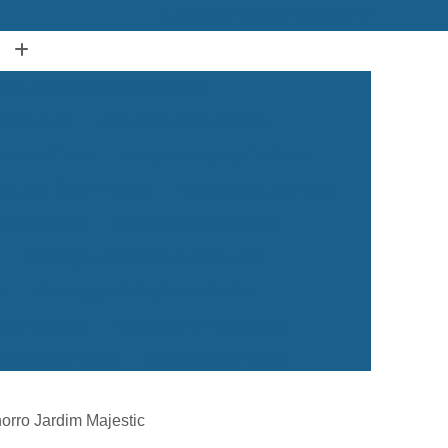
(12) 3939-2050
(12) 99134-1120
Acupuntura Animal Caçapava
dos Campos
Acupuntura em Animais
ura em Gatos
Acupuntura para Cachorro
ra para Cães e Gatos
Acupuntura para Gato
ação Animal
Castração de Cachorro
Castração de Cachorro Caçapava
ea
Castração de Cachorro Macho
 dos Campos
Castração de Cachorros
 de Cães e Gatos
Castração de Gatos
Veterinária 24 Horas
Clínica Veterinária 24h
orro Jardim Majestic
Clínica Veterinária para Cães e Gatos