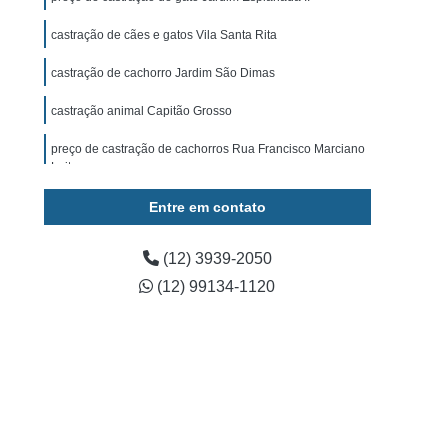
ominal para Cachorro Caçapava
castração de cães e gatos Vila Santa Rita
 para Cachorro São José dos Campos
castração de cachorro Jardim São Dimas
Exame de Ultrassom para Cachorro
tos
Exame Bioquímico em Cães
castração animal Capitão Grosso
s
Exames Laboratoriais para Animais
preço de castração de cachorros Rua Francisco Marciano
Leite
rros
Exames Laboratoriais para Cães
Entre em contato
os
Exames Laboratoriais para Pets
Exames Laboratoriais Veterinários Caçapava
(12) 3939-2050
 José dos Campos
Laboratório para Animais
(12) 99134-1120
ia Animal
Fisioterapia Animal Caçapava
é dos Campos
Fisioterapia Canina
oterapia em Animais
Fisioterapia em Cachorro
erapia para Cães
Fisioterapia para Gatos