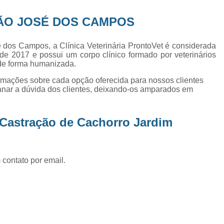
Exame de Ultrassom Abd
ÃO JOSÉ DOS CAMPOS
Exame de Ultrassom Abdominal
Exame de Ultrassom de Gato
 dos Campos, a Clínica Veterinária ProntoVet é considerada
de 2017 e possui um corpo clínico formado por veterinários
Exame de Ultrassom para Ga
 de forma humanizada.
Exames Laboratoriais em Animai
ormações sobre cada opção oferecida para nossos clientes
Exames Laboratoriais para Cacho
nar a dúvida dos clientes, deixando-os amparados em
Exames Laboratoriais para Gat
 Castração de Cachorro Jardim
Exames Laboratoriais Veterinários
Exames Laboratoriais Veterinários São
Laboratório para Cães
Fisioterap
 contato por email.
Fisioterapia Animal São Jos
Fisioterapia e Reabilitação Animal
Fisi
Fisioterapia para Cachorro
Fisiot