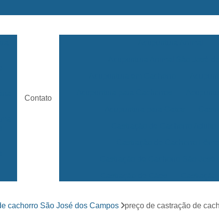
ara
Acupuntura Animal
Acupuntura Animal São José 
e
Acupuntura em Cachorro
Acupunt
Acupuntura para Cachorros
Acupuntu
ária
Contato
Acupuntura para Gatos
Castr
rama
Castração de Cachorro Adulto
s
Castração de Cachorro Fêm
a
Castração de Cachorro São José
Castração de Cães
Castração
s
Clínica 24 Horas Veterinária
Clínica 
ara
de cachorro São José dos Campos
preço de castração de cach
Clínica Veterinária Mais Próxima