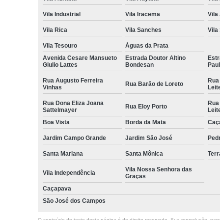
Vila Industrial
Vila Iracema
Vila
Vila Rica
Vila Sanches
Vila
Vila Tesouro
Águas da Prata
Avenida Cesare Mansueto
Estrada Doutor Altino
Estr
Giulio Lattes
Bondesan
Pau
Rua Augusto Ferreira
Rua
Rua Barão de Loreto
Vinhas
Leit
Rua Dona Eliza Joana
Rua
Rua Eloy Porto
Sattelmayer
Leit
Boa Vista
Borda da Mata
Caç
Jardim Campo Grande
Jardim São José
Ped
Santa Mariana
Santa Mônica
Terr
Vila Nossa Senhora das
Vila Independência
Graças
Caçapava
São José dos Campos
O conteúdo do texto desta página é de direito reservado. Sua reprodução, parcia