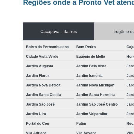
Regiões onde a Pronto Vet aten
Caçapava - Bairros
Eugênio de
Bairro da Pernambucana
Bom Retiro
Caj
Cidade Vista Verde
Eugênio de Mello
Hon
Jardim Augusta
Jardim Bela Vista
Jar
Jardim Flores
Jardim Ismênia
Jard
Jardim Nova Detroit
Jardim Nova Michigan
Jard
Jardim Santa Cecília
Jardim Santa Hermínia
Jard
Jardim São José
Jardim São José Centro
Jar
Jardim Uira
Jardim Valparaíba
Jard
Portal do Ceu
Putim
Reca
Vila Adriana
Vila Adyana
Vila