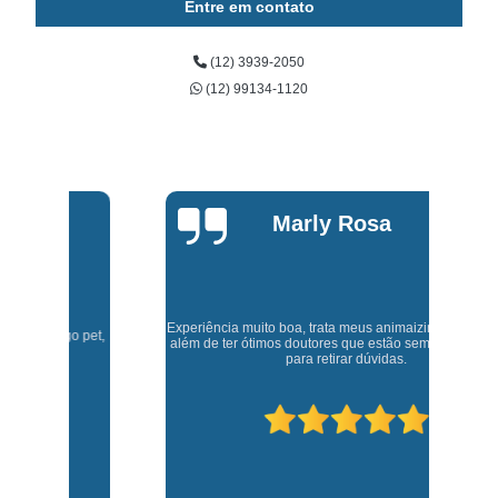
Entre em contato
(12) 3939-2050
(12) 99134-1120
Marly Rosa
Experiência muito boa, trata meus animaizinhos super bem
t,
J
além de ter ótimos doutores que estão sempre disponíveis
para retirar dúvidas.