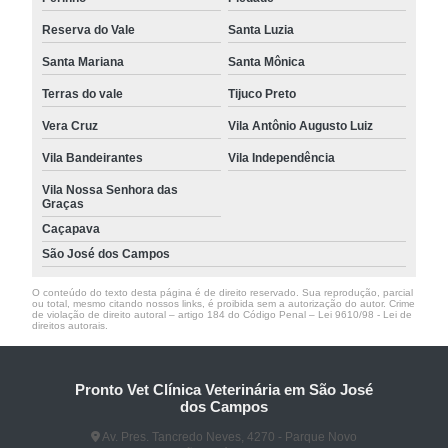
Reserva do Vale
Santa Luzia
Santa Mariana
Santa Mônica
Terras do vale
Tijuco Preto
Vera Cruz
Vila Antônio Augusto Luiz
Vila Bandeirantes
Vila Independência
Vila Nossa Senhora das
Graças
Caçapava
São José dos Campos
O conteúdo do texto desta página é de direito reservado. Sua reprodução, parcial
ou total, mesmo citando nossos links, é proibida sem a autorização do autor. Crime
de violação de direito autoral – artigo 184 do Código Penal –
Lei 9610/98 - Lei de
direitos autorais
.
Pronto Vet Clínica Veterinária em São José
dos Campos
Av. Pres. Tancredo Neves, 4270 - Parque Novo