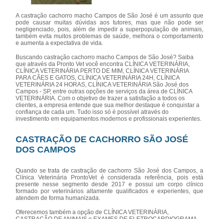
A castração cachorro macho Campos de São José é um assunto que
pode causar muitas dúvidas aos tutores, mas que não pode ser
negligenciado, pois, além de impedir a superpopulação de animais,
também evita muitos problemas de saúde, melhora o comportamento
e aumenta a expectativa de vida.
Buscando castração cachorro macho Campos de São José? Saiba
que através da Pronto Vet você encontra CLÍNICA VETERINÁRIA,
CLÍNICA VETERINÁRIA PERTO DE MIM, CLÍNICA VETERINÁRIA
PARA CÃES E GATOS, CLÍNICA VETERINÁRIA 24H, CLÍNICA
VETERINÁRIA 24 HORAS, CLÍNICA VETERINÁRIA São José dos
Campos - SP, entre outras opções de serviços da área de CLÍNICA
VETERINÁRIA. Com o objetivo de trazer a satisfação a todos os
clientes, a empresa entende que sua melhor destaque é conquistar a
confiança de cada um. Tudo isso só é possível através do
investimento em equipamentos modernos e profissionais experientes.
CASTRAÇÃO DE CACHORRO SÃO JOSÉ
DOS CAMPOS
Quando se trata de castração de cachorro São José dos Campos, a
Clínica Veterinária ProntoVet é considerada referência, pois está
presente nesse segmento desde 2017 e possui um corpo clínico
formado por veterinários altamente qualificados e experientes, que
atendem de forma humanizada.
Oferecemos também a opção de CLÍNICA VETERINÁRIA,
CASTRAÇÃO DE ANIMAIS e EXAMES DE ELETROCARDIOGRAMA