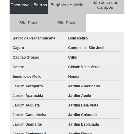
São José dos
Caçapava - Bairros
Eugênio de Mello
Campos
São Paulo
São Paulo
Bairro da Pernambucana
Bom Retiro
Cajurú
Campos de São José
Capitão Grosso
Cdhu
Centro
Cidade Vista Verde
Eugênio de Mello
Honda
Jardim Aeroporto
Jardim Americano
Jardim Aparecida
Jardim Apolo
Jardim Augusta
Jardim Bela Vista
Jardim Castanheira
Jardim Colorado
Jardim Diamante
Jardim Esplanada
Jardim Esplanada II
Jardim Flores