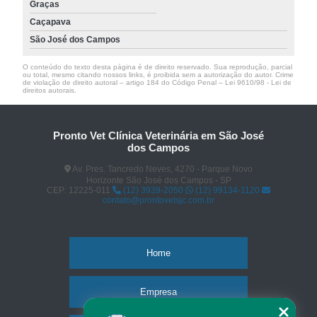
Graças
Caçapava
São José dos Campos
O conteúdo do texto desta página é de direito reservado. Sua reprodução, parcial
ou total, mesmo citando nossos links, é proibida sem a autorização do autor. Crime
de violação de direito autoral – artigo 184 do Código Penal –
Lei 9610/98 - Lei de
direitos autorais
.
Pronto Vet Clínica Veterinária em São José
dos Campos
Av. Pres. Tancredo Neves, 4270 - Parque Novo
Horizonte São José dos Campos - SP
CEP: 12225-011
(12) 3939-2050
(12) 99134-1120
contato@prontovetsjc.com.br
Home
Empresa