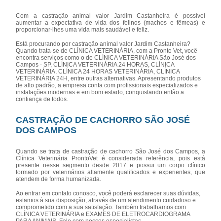
Com a castração animal valor Jardim Castanheira é possível
aumentar a expectativa de vida dos felinos (machos e fêmeas) e
proporcionar-lhes uma vida mais saudável e feliz.
Está procurando por castração animal valor Jardim Castanheira?
Quando trata-se de CLÍNICA VETERINÁRIA, com a Pronto Vet, você
encontra serviços como o de CLÍNICA VETERINÁRIA São José dos
Campos - SP, CLÍNICA VETERINÁRIA 24 HORAS, CLÍNICA
VETERINÁRIA, CLÍNICA 24 HORAS VETERINÁRIA, CLÍNICA
VETERINÁRIA 24H, entre outras alternativas. Apresentando produtos
de alto padrão, a empresa conta com profissionais especializados e
instalações modernas e em bom estado, conquistando então a
confiança de todos.
CASTRAÇÃO DE CACHORRO SÃO JOSÉ
DOS CAMPOS
Quando se trata de castração de cachorro São José dos Campos, a
Clínica Veterinária ProntoVet é considerada referência, pois está
presente nesse segmento desde 2017 e possui um corpo clínico
formado por veterinários altamente qualificados e experientes, que
atendem de forma humanizada.
Ao entrar em contato conosco, você poderá esclarecer suas dúvidas,
estamos à sua disposição, através de um atendimento cuidadoso e
comprometido com a sua satisfação. Também trabalhamos com
CLÍNICA VETERINÁRIA e EXAMES DE ELETROCARDIOGRAMA
PARA ANIMAIS. Fale com nossos especialistas.