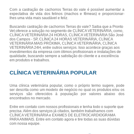
Com a castração de cachorros Terras do vale é possível aumentar a
expectativa de vida dos felinos (machos e fêmeas) e proporcionar-
lhes uma vida mais saudável e feliz.
Buscando castração de cachorros Terras do vale? Saiba que a Pronto
Vet oferece a solução no segmento de CLÍNICA VETERINÁRIA, como,
CLÍNICA VETERINÁRIA 24 HORAS, CLÍNICA VETERINÁRIA São José
dos Campos - SP, CLÍNICA 24 HORAS VETERINÁRIA, CLÍNICA
VETERINÁRIA MAIS PRÓXIMA, CLÍNICA VETERINÁRIA, CLÍNICA
VETERINÁRIA 24H, entre outros serviços. Isso acontece graças aos
investimentos da empresa com ótimos profissionais e instalações de
qualidade, buscando sempre a satisfação do cliente e a excelência
em produtos e trabalhos.
CLÍNICA VETERINÁRIA POPULAR
Uma clínica veterinária popular, como o próprio termo sugere, pode
ser descrita como um modelo de negócio no qual os produtos e/ou os
serviços são oferecidos à população por valores abaixo dos
encontrados no mercado.
Entre em contato com nossos profissionais e tenha todo o suporte que
precisa. Além dos serviços já citados, também trabalhamos com
CLÍNICA VETERINÁRIA e EXAMES DE ELETROCARDIOGRAMA
PARA ANIMAIS. Entre em contato agora e tire todas as suas dúvidas
com nossa equipe.