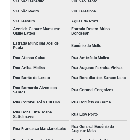
Vila São Benedito
Vila São Bento
Vila São Pedro
Vila Terezinha
Vila Tesouro
Águas da Prata
Avenida Cesare Mansueto
Estrada Doutor Altino
Giulio Lattes
Bondesan
Estrada Municipal Joel de
Eugênio de Mello
Paula
Rua Afonso Celso
Rua Ambrósio Molina
Rua Aníbal Molina
Rua Augusto Ferreira Vinhas
Rua Barão de Loreto
Rua Benedita dos Santos Leite
Rua Bernardo Alves dos
Rua Coronel Gonçalves
Santos
Rua Coronel João Cursino
Rua Domício da Gama
Rua Dona Eliza Joana
Rua Eloy Porto
Sattelmayer
Rua General Eugênio de
Rua Francisco Marciano Leite
Augusto Melo