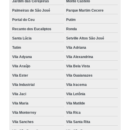
Jardim das Cerejeiras
Monte Castelo
Palmeiras de São José
Parque Martim Cecere
Portal do Ceu
Putim
Recanto dos Eucaliptos
Ronda
Santa Lúcia
Setville Altos São José
Tutim
Vila Adriana
Vila Adyana
Vila Alexandrina
Vila Araújo
Vila Bela Vista
Vila Ester
Vila Guaianazes
Vila Industrial
Vila Iracema
Vila Jaci
Vila Letônia
Vila Maria
Vila Matilde
Vila Monterrey
Vila Rica
Vila Sanches
Vila Santa Rita