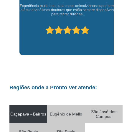
Experiência muito boa, trata meus animaizinhos super bem
t,
J
além de ter ótimos doutores que estão sempre disponíveis
para retirar dúvidas.
Regiões onde a Pronto Vet atende:
São José dos
Caçapava - Bairros
Eugênio de Mello
Campos
São Paulo
São Paulo