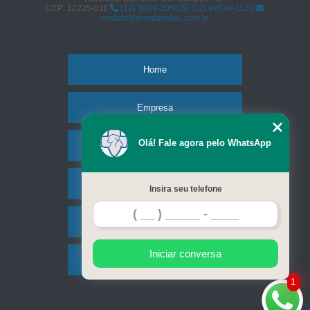
CEP: 12225-011
(12) 3939-2050
(12) 99134-1120
contato@prontovetsjc.com.br
Home
Empresa
Olá! Fale agora pelo WhatsApp
Missão
Serviços
Insira seu telefone
Contato
Iniciar conversa
Mapa do site
1