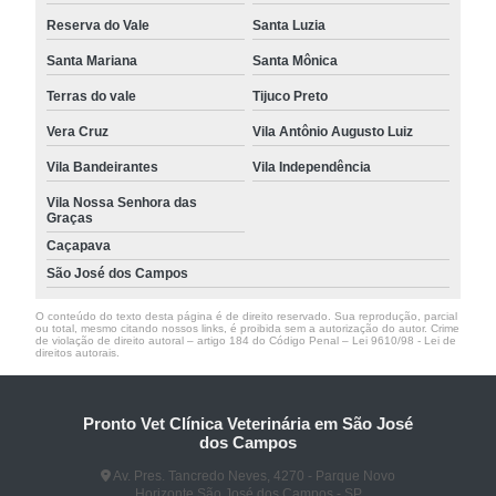
Reserva do Vale
Santa Luzia
Santa Mariana
Santa Mônica
Terras do vale
Tijuco Preto
Vera Cruz
Vila Antônio Augusto Luiz
Vila Bandeirantes
Vila Independência
Vila Nossa Senhora das
Graças
Caçapava
São José dos Campos
O conteúdo do texto desta página é de direito reservado. Sua reprodução, parcial
ou total, mesmo citando nossos links, é proibida sem a autorização do autor. Crime
de violação de direito autoral – artigo 184 do Código Penal –
Lei 9610/98 - Lei de
direitos autorais
.
Pronto Vet Clínica Veterinária em São José
dos Campos
Av. Pres. Tancredo Neves, 4270 - Parque Novo
Horizonte São José dos Campos - SP