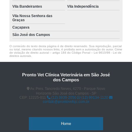
Vila Bandeirantes
Vila Independência
Vila Nossa Senhora das
Graças
Caçapava
São José dos Campos
O conteúdo do texto desta página é de direito reservado. Sua reprodução, parcial
ou total, mesmo citando nossos links, é proibida sem a autorização do autor. Crime
de violação de direito autoral – artigo 184 do Código Penal –
Lei 9610/98 - Lei de
direitos autorais
.
Pronto Vet Clínica Veterinária em São José
dos Campos
Av. Pres. Tancredo Neves, 4270 - Parque Novo
Horizonte São José dos Campos - SP
CEP: 12225-011
(12) 3939-2050
(12) 99134-1120
contato@prontovetsjc.com.br
Home