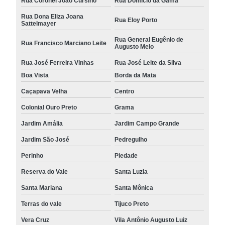
Rua Coronel João Cursino
Rua Domício da Gama
Rua Dona Eliza Joana
Rua Eloy Porto
Sattelmayer
Rua General Eugênio de
Rua Francisco Marciano Leite
Augusto Melo
Rua José Ferreira Vinhas
Rua José Leite da Silva
Boa Vista
Borda da Mata
Caçapava Velha
Centro
Colonial Ouro Preto
Grama
Jardim Amália
Jardim Campo Grande
Jardim São José
Pedregulho
Perinho
Piedade
Reserva do Vale
Santa Luzia
Santa Mariana
Santa Mônica
Terras do vale
Tijuco Preto
Vera Cruz
Vila Antônio Augusto Luiz