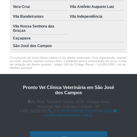
Vera Cruz
Vila Antônio Augusto Luiz
Vila Bandeirantes
Vila Independência
Vila Nossa Senhora das
Graças
Caçapava
São José dos Campos
O conteúdo do texto desta página é de direito reservado. Sua reprodução, parcial
ou total, mesmo citando nossos links, é proibida sem a autorização do autor. Crime
de violação de direito autoral – artigo 184 do Código Penal –
Lei 9610/98 - Lei de
direitos autorais
.
Pronto Vet Clínica Veterinária em São José
dos Campos
Av. Pres. Tancredo Neves, 4270 - Parque Novo
Horizonte São José dos Campos - SP
CEP: 12225-011
(12) 3939-2050
(12) 99134-1120
contato@prontovetsjc.com.br