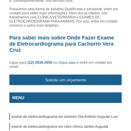
e, consequentemente, sua decisão final.
Possuímos uma forma de trabalho Qualificada e excelente, entre em
contato para obter mais informações. Além dos já citados, nós
trabalhamos com CLÍNICA VETERINÁRIA e EXAMES DE
ELETROCARDIOGRAMA PARA ANIMAIS. Por isso, entre em contato
conosco e saiba mais detalhes.
Para saber mais sobre Onde Fazer Exame
de Eletrocardiograma para Cachorro Vera
Cruz
Ligue para
(12) 3939-2050
ou
clique aqui
e entre em contato por
email.
Solicite um orçamento
MENU
exame de eletrocardiograma em animais Vila Antônio Augusto Luiz
exame de eletrocardiograma em cães clínica Jardim Augusta