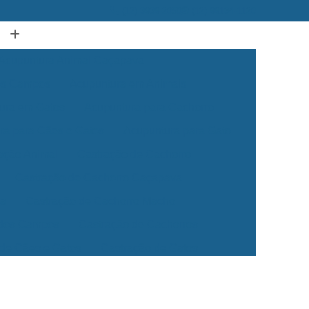
(12) 3939-2050
(12) 99134-1120
Acupuntura Animal Caçapava
dos Campos
Acupuntura em Animais
ura em Gatos
Acupuntura para Cachorro
ra para Cães e Gatos
Acupuntura para Gato
ação Animal
Castração de Cachorro
Castração de Cachorro Caçapava
ea
Castração de Cachorro Macho
 dos Campos
Castração de Cachorros
 de Cães e Gatos
Castração de Gatos
Veterinária 24 Horas
Clínica Veterinária 24h
Clínica Veterinária para Cães e Gatos