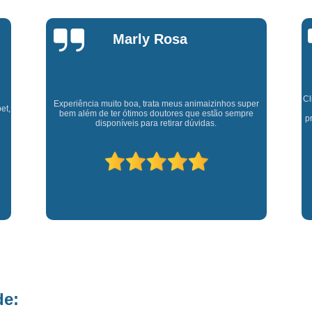
Fisioterapia para Pequenos Animais
Fis
Microchip para Cães
Microchipage
Marly Rosa
Microchipagem em Cachorros
Microchi
Microchipagem p
Microchipagem para Cachorro São Jo
Cl
Experiência muito boa, trata meus animaizinhos super
et,
bem além de ter ótimos doutores que estão sempre
Microchipagem para Gatos
Ozoniote
p
disponíveis para retirar dúvidas.
Ozonioterapia em Cães
Ozonioterap
Ozonioterapia para Cachorro
Ozonioterapia para Cachorro São J
Ozonioterapia para Cães I
Vacina Antirrábica para Cach
Vacina contra Raiva para Cacho
Vacina de Giárdia para Cães
Vacina 
de:
Vacina para Cachorros Caçapava
V