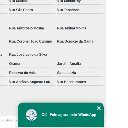
Vila Matilde
Vila Monterrey
Vila São Pedro
Vila Terezinha
Rua Ambrósio Molina
Rua Aníbal Molina
Rua Coronel João Cursino
Rua Domício da Gama
as
Rua José Leite da Silva
Grama
Jardim Amália
Reserva do Vale
Santa Luzia
Vila Antônio Augusto Luiz
Vila Bandeirantes
Olá! Fale agora pelo WhatsApp
o de direito autoral – artigo 184 do Código Penal –
Lei 9610/98 - Lei de direitos