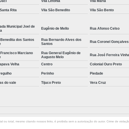
 Jaci
Vila Letônia
Vila Maria
 Santa Rita
Vila São Benedito
Vila São Bento
ada Municipal Joel de
Eugênio de Mello
Rua Afonso Celso
la
 Benedita dos Santos
Rua Bernardo Alves dos
Rua Coronel Gonçalves
e
Santos
 Francisco Marciano
Rua General Eugênio de
Rua José Ferreira Vinh
e
Augusto Melo
apava Velha
Centro
Colonial Ouro Preto
regulho
Perinho
Piedade
as do vale
Tijuco Preto
Vera Cruz
l ou total, mesmo citando nossos links, é proibida sem a autorização do autor. Crime de violaçã