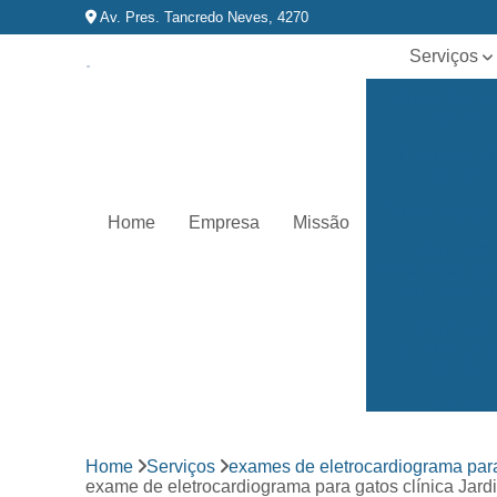
Av. Pres. Tancredo Neves, 4270
Serviços
Acupuntura p
animais
Castração d
animais
Clínica veterin
Home
Empresa
Missão
Exames de
eletrocardiog
para animai
Exames de
imagem par
animais
Exames
laboratoriai
Fisioterapia p
Home
Serviços
exames de eletrocardiograma par
animais
exame de eletrocardiograma para gatos clínica Jar