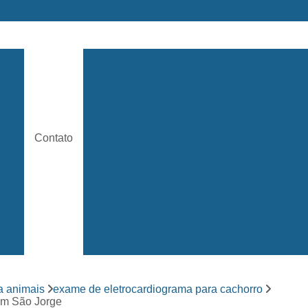
ara
Acupuntura Animal
Acupuntura Animal São José 
e
Acupuntura em Cachorro
Acupunt
Acupuntura para Cachorros
Acupuntu
ária
Contato
Acupuntura para Gatos
Castr
rama
Castração de Cachorro Adulto
s
Castração de Cachorro Fêm
a
Castração de Cachorro São José
Castração de Cães
Castração
s
Clínica 24 Horas Veterinária
Clínica 
ara
a animais
exame de eletrocardiograma para cachorro
Clínica Veterinária Mais Próxima
dim São Jorge