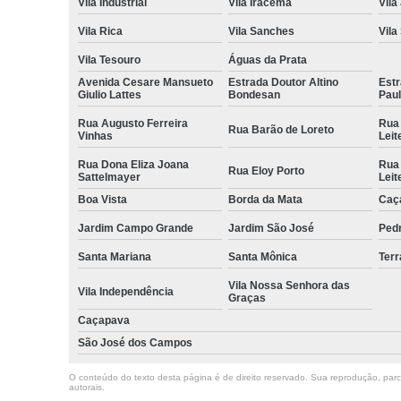
Vila Industrial
Vila Iracema
Vila
Vila Rica
Vila Sanches
Vila
Vila Tesouro
Águas da Prata
Avenida Cesare Mansueto
Estrada Doutor Altino
Estr
Giulio Lattes
Bondesan
Pau
Rua Augusto Ferreira
Rua
Rua Barão de Loreto
Vinhas
Leit
Rua Dona Eliza Joana
Rua
Rua Eloy Porto
Sattelmayer
Leit
Boa Vista
Borda da Mata
Caç
Jardim Campo Grande
Jardim São José
Ped
Santa Mariana
Santa Mônica
Terr
Vila Nossa Senhora das
Vila Independência
Graças
Caçapava
São José dos Campos
O conteúdo do texto desta página é de direito reservado. Sua reprodução, parcia
autorais
.