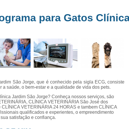
Clínica Veterinária Perto de Mim
Clíni
em
s
Clínica Veterinária Popular Caçapava
C
ograma para Gatos Clínic
ia
Clínica Veterinária Próximo de Mi
Exame de Eletrocardiograma em Animai
a
Exame de Eletrocardiograma em Cãe
24
Exame de Eletrocardiograma para Animai
Exame de Eletrocardio
s
Exame de Eletrocardiograma 
Jardim São Jorge, que é conhecido pela sigla ECG, consiste
Exame de Eletrocardio
 a saúde, o bem-estar e a qualidade de vida dos pets.
Exame de Eletrocardiograma para Gat
línica Jardim São Jorge? Conheça nossos serviços, são
 VETERINÁRIA, CLÍNICA VETERINÁRIA São José dos
Exame de Raio X do Tórax para Ca
e CLÍNICA VETERINÁRIA 24 HORAS e tambem CLÍNICA
Exame de Raio X para Cacho
ionais qualificados e experientes, o empreendimento
sua satisfação e confiança.
Exame de Ultrassom Abdominal Cão