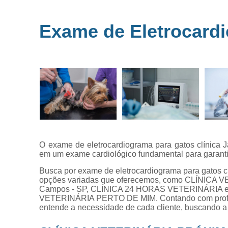
Microchipag
para animai
Exame de Eletrocardi
Ozonioterap
animal
Vacina par
animais
Veterinários 
horas
Veterinário
popular
O exame de eletrocardiograma para gatos clínica 
em um exame cardiológico fundamental para garantir
Busca por exame de eletrocardiograma para gatos c
opções variadas que oferecemos, como CLÍNICA
Campos - SP, CLÍNICA 24 HORAS VETERINÁRIA 
VETERINÁRIA PERTO DE MIM. Contando com profiss
entende a necessidade de cada cliente, buscando a 