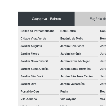
Caçapava - Bairros
Eugênio de
Bairro da Pernambucana
Bom Retiro
Caj
Cidade Vista Verde
Eugênio de Mello
Hon
Jardim Augusta
Jardim Bela Vista
Jar
Jardim Flores
Jardim Ismênia
Jard
Jardim Nova Detroit
Jardim Nova Michigan
Jard
Jardim Santa Cecília
Jardim Santa Hermínia
Jard
Jardim São José
Jardim São José Centro
Jar
Jardim Uira
Jardim Valparaíba
Jard
Portal do Ceu
Putim
Reca
Vila Adriana
Vila Adyana
Vila