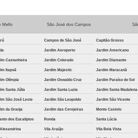
Vacina V10
Vacina V10 Importada
Veterinario 24hs
Veterinária 24 
 Mello
São José dos Campos
Sã
Veterinária 24h
Veterinária 2
Veterinário 24 Horas Mais Próximo
Vete
urú
Campos de São José
Capitão Grosso
da
Jardim Aeroporto
Jardim Americano
Veterinário 24h Perto de Mim
V
dim Castanheira
Jardim Colorado
Jardim Diamante
Veterinario a Preço Popular
Veterin
im Itapoã
Jardim Majestic
Jardim Maracanã
Veterinário 24 Horas Popular
Veteri
im Olímpia
Jardim Oswaldo Cruz
Jardim Paraíso do Sol
Veterinário Popular 24h
Veterinário Po
im Santa Júlia
Jardim Santa Luzia
Jardim Santa Madalena
dim São José Leste
Jardim São Leopoldo
Jardim São Vicente
im da Granja
Jardim das Cerejeiras
Monte Castelo
nto dos Eucaliptos
Ronda
Santa Lúcia
 Alexandrina
Vila Araújo
Vila Bela Vista