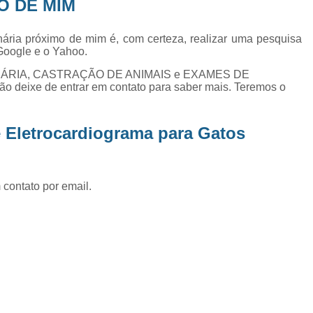
O DE MIM
Exame de Ultrassom Abd
Exame de Ultrassom Abdominal
inária próximo de mim é, com certeza, realizar uma pesquisa
Google e o Yahoo.
Exame de Ultrassom de Gato
RINÁRIA, CASTRAÇÃO DE ANIMAIS e EXAMES DE
Exame de Ultrassom para Ga
ixe de entrar em contato para saber mais. Teremos o
Exames Laboratoriais em Animai
Exames Laboratoriais para Cacho
 Eletrocardiograma para Gatos
Exames Laboratoriais para Gat
Exames Laboratoriais Veterinários
 contato por email.
Exames Laboratoriais Veterinários São
Laboratório para Cães
Fisioterap
Fisioterapia Animal São Jos
Fisioterapia e Reabilitação Animal
Fisi
Fisioterapia para Cachorro
Fisiot