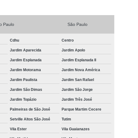
Vacina V4 para Gatos
Veterinario 24horas
Horas
Veterinária 24 Horas Perto de Mim
o Paulo
São Paulo
4h Perto de Mim
Veterinário 24 Horas
rinário 24 Horas Perto de Mim
Veterinário 24h
Cdhu
Centro
Jardim Aparecida
Jardim Apolo
eterinário 24hrs
Vet Popular 24 Horas
Jardim Esplanada
Jardim Esplanada II
ária Popular
Veterinária Popular 24 Horas
Jardim Motorama
Jardim Nova América
nário Popular
Veterinário Popular 24 Horas
Jardim Paulista
Jardim San Rafael
pular Perto de Mim
Veterinário Preço Popular
Jardim São Dimas
Jardim São Jorge
Jardim Topázio
Jardim Três José
Palmeiras de São José
Parque Martim Cecere
Setville Altos São José
Tutim
Vila Ester
Vila Guaianazes