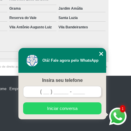
Grama
Jardim Amália
Reserva do Vale
Santa Luzia
Vila Antônio Augusto Luiz
Vila Bandeirantes
Olá! Fale agora pelo WhatsApp
o de direito autoral – artigo 184 do Código Penal –
Lei 9610/98 - Lei de direitos
Insira seu telefone
ome
Empresa
Missão
Serviços
Contato
Mapa do site
Iniciar conversa
1