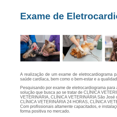
Microchipag
para animai
Exame de Eletrocard
Ozonioterap
animal
Vacina par
animais
Veterinários 
horas
Veterinário
popular
A realização de um exame de eletrocardiograma pa
saúde cardíaca, bem como o bem-estar e a qualidad
Pesquisando por exame de eletrocardiograma para 
solução que busca ao se tratar de CLÍNICA VETER
VETERINÁRIA, CLÍNICA VETERINÁRIA São José 
CLÍNICA VETERINÁRIA 24 HORAS, CLÍNICA VET
Com profissionais altamente capacitados, e instala
forma positiva no mercado.