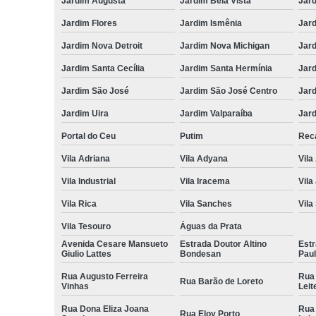
Jardim Augusta
Jardim Bela Vista
Jar
Jardim Flores
Jardim Ismênia
Jard
Jardim Nova Detroit
Jardim Nova Michigan
Jard
Jardim Santa Cecília
Jardim Santa Hermínia
Jard
Jardim São José
Jardim São José Centro
Jar
Jardim Uira
Jardim Valparaíba
Jard
Portal do Ceu
Putim
Reca
Vila Adriana
Vila Adyana
Vila
Vila Industrial
Vila Iracema
Vila
Vila Rica
Vila Sanches
Vila
Vila Tesouro
Águas da Prata
Avenida Cesare Mansueto
Estrada Doutor Altino
Estr
Giulio Lattes
Bondesan
Pau
Rua Augusto Ferreira
Rua
Rua Barão de Loreto
Vinhas
Leit
Rua Dona Eliza Joana
Rua
Rua Eloy Porto