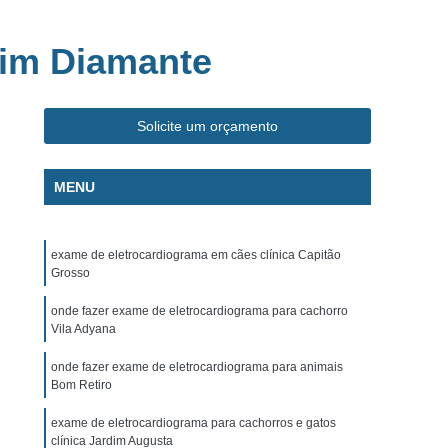
ca Veterinária Pet
Clínica Veterinária Popular
línica Veterinária Popular São José dos Campos
dim Diamante
m
Exame de Eletrocardiograma Canino
s
Exame de Eletrocardiograma em Cachorro
Solicite um orçamento
s
Exame de Eletrocardiograma em Gatos
s
Exame de Eletrocardiograma para Cachorro
MENU
grama para Cachorro Caçapava
para Cachorro São José dos Campos
exame de eletrocardiograma em cães clínica Capitão
Grosso
grama para Cachorros e Gatos
onde fazer exame de eletrocardiograma para cachorro
o
Exame de Eletrocardiograma para Gatos
Vila Adyana
chorro
Exame de Raio X para Animais
onde fazer exame de eletrocardiograma para animais
Bom Retiro
rro
Exame de Raio X para Gatos
Exame de Ultrassom Abdominal para Cachorro
exame de eletrocardiograma para cachorros e gatos
clínica Jardim Augusta