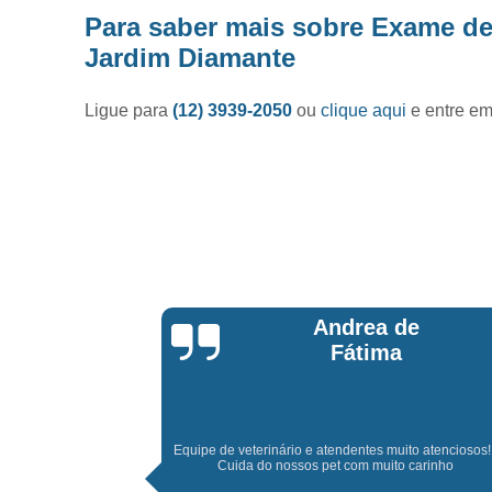
Para saber mais sobre Exame de
Jardim Diamante
Ligue para
(12) 3939-2050
ou
clique aqui
e entre em
de
Daniel Alves
to atenciosos!!!
Ótimo atendimento e muita paciência com meu amigo p
 carinho
adorei a experiência e recomendo a todos.