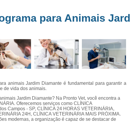
Clínica Veterinária Perto de Mim
Clíni
em
s
Clínica Veterinária Popular Caçapava
C
iograma para Animais Jar
ia
Clínica Veterinária Próximo de Mi
Exame de Eletrocardiograma em Animai
a
Exame de Eletrocardiograma em Cãe
24
Exame de Eletrocardiograma para Animai
Exame de Eletrocardio
s
Exame de Eletrocardiograma 
ra animais Jardim Diamante é fundamental para garantir a
Exame de Eletrocardio
e de vida dos animais.
Exame de Eletrocardiograma para Gat
animais Jardim Diamante? Na Pronto Vet, você encontra a
INÁRIA. Oferecemos serviços como CLÍNICA
Exame de Raio X do Tórax para Ca
dos Campos - SP, CLÍNICA 24 HORAS VETERINÁRIA,
Exame de Raio X para Cacho
ERINÁRIA 24H, CLÍNICA VETERINÁRIA MAIS PRÓXIMA.
ções modernas, a organização é capaz de se destacar de
Exame de Ultrassom Abdominal Cão