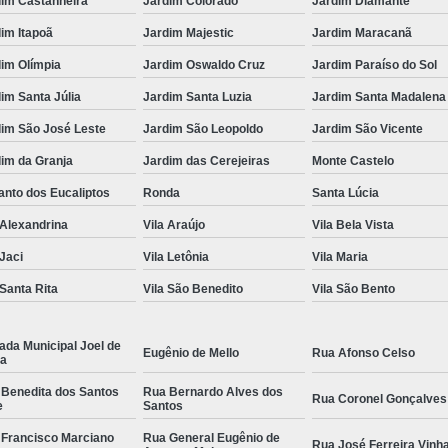
dim Castanheira
Jardim Colorado
Jardim Diamante
im Itapoã
Jardim Majestic
Jardim Maracanã
im Olímpia
Jardim Oswaldo Cruz
Jardim Paraíso do Sol
im Santa Júlia
Jardim Santa Luzia
Jardim Santa Madalena
dim São José Leste
Jardim São Leopoldo
Jardim São Vicente
im da Granja
Jardim das Cerejeiras
Monte Castelo
nto dos Eucaliptos
Ronda
Santa Lúcia
 Alexandrina
Vila Araújo
Vila Bela Vista
 Jaci
Vila Letônia
Vila Maria
 Santa Rita
Vila São Benedito
Vila São Bento
ada Municipal Joel de
Eugênio de Mello
Rua Afonso Celso
la
 Benedita dos Santos
Rua Bernardo Alves dos
Rua Coronel Gonçalves
e
Santos
 Francisco Marciano
Rua General Eugênio de
Rua José Ferreira Vinh