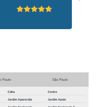
Vacina V4 para Gatos
Veterinario 24horas
Horas
Veterinária 24 Horas Perto de Mim
4h Perto de Mim
Veterinário 24 Horas
rinário 24 Horas Perto de Mim
Veterinário 24h
eterinário 24hrs
Vet Popular 24 Horas
ária Popular
Veterinária Popular 24 Horas
nário Popular
Veterinário Popular 24 Horas
pular Perto de Mim
Veterinário Preço Popular
o Paulo
São Paulo
Cdhu
Centro
Jardim Aparecida
Jardim Apolo