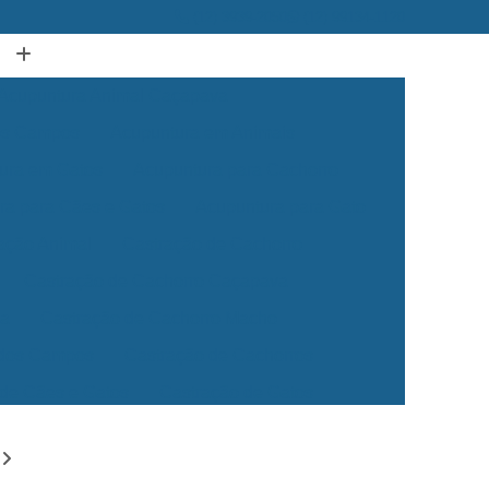
(12) 3939-2050
(12) 99134-1120
Acupuntura Animal Caçapava
dos Campos
Acupuntura em Animais
ura em Gatos
Acupuntura para Cachorro
ra para Cães e Gatos
Acupuntura para Gato
ação Animal
Castração de Cachorro
Castração de Cachorro Caçapava
ea
Castração de Cachorro Macho
 dos Campos
Castração de Cachorros
 de Cães e Gatos
Castração de Gatos
Veterinária 24 Horas
Clínica Veterinária 24h
Clínica Veterinária para Cães e Gatos