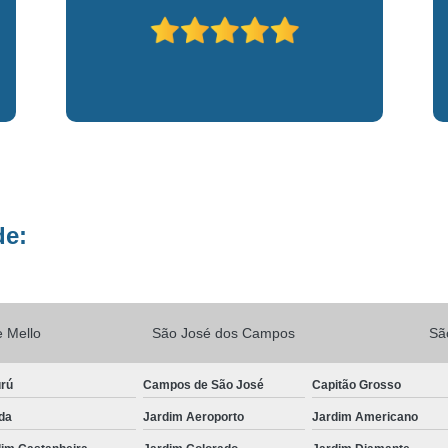
Vacina V10
Vacina V10 Importada
Veterinario 24hs
Veterinária 24 
Veterinária 24h
Veterinária 2
Veterinário 24 Horas Mais Próximo
Vete
Veterinário 24h Perto de Mim
V
Veterinario a Preço Popular
Veterin
de:
Veterinário 24 Horas Popular
Veteri
Veterinário Popular 24h
Veterinário Po
 Mello
São José dos Campos
Sã
urú
Campos de São José
Capitão Grosso
da
Jardim Aeroporto
Jardim Americano