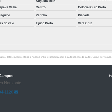
e
Augusto Melo
apava Velha
Centro
Colonial Ouro Preto
regulho
Perinho
Piedade
as do vale
Tijuco Preto
Vera Cruz
l ou total, mesmo citando nossos links, é proibida sem a autorização do autor. Crime de violaçã
s Campos
H
vo Horizonte
34-1120