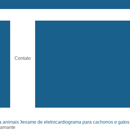
ara
Acupuntura Animal
Acupuntura Animal São José 
e
Acupuntura em Cachorro
Acupunt
Acupuntura para Cachorros
Acupuntu
ária
Contato
Acupuntura para Gatos
Castr
rama
Castração de Cachorro Adulto
s
Castração de Cachorro Fêm
a
Castração de Cachorro São José
Castração de Cães
Castração
s
Clínica 24 Horas Veterinária
Clínica 
ara
a animais
exame de eletrocardiograma para cachorros e gatos
Clínica Veterinária Mais Próxima
iamante