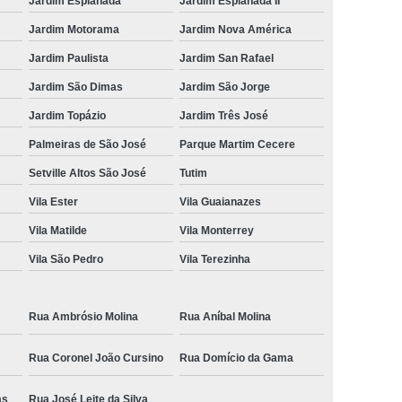
Jardim Esplanada
Jardim Esplanada II
Jardim Motorama
Jardim Nova América
Jardim Paulista
Jardim San Rafael
Jardim São Dimas
Jardim São Jorge
Jardim Topázio
Jardim Três José
Palmeiras de São José
Parque Martim Cecere
Setville Altos São José
Tutim
Vila Ester
Vila Guaianazes
Vila Matilde
Vila Monterrey
Vila São Pedro
Vila Terezinha
Rua Ambrósio Molina
Rua Aníbal Molina
Rua Coronel João Cursino
Rua Domício da Gama
as
Rua José Leite da Silva