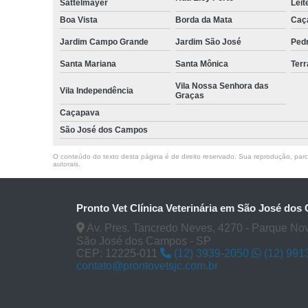
Sattelmayer
Leit
Boa Vista
Borda da Mata
Caç
Jardim Campo Grande
Jardim São José
Ped
Santa Mariana
Santa Mônica
Terr
Vila Nossa Senhora das
Vila Independência
Graças
Caçapava
São José dos Campos
O conteúdo do texto desta página é de direito reservado. Sua reprodução, parcia
autorais
.
Pronto Vet Clínica Veterinária em São José do
Av. Pres. Tancredo Neves, 4270 - Parque No
São José dos Campos - SP
CEP: 12225-011
(12) 3939-2050
(12) 991
contato@prontovetsjc.com.br