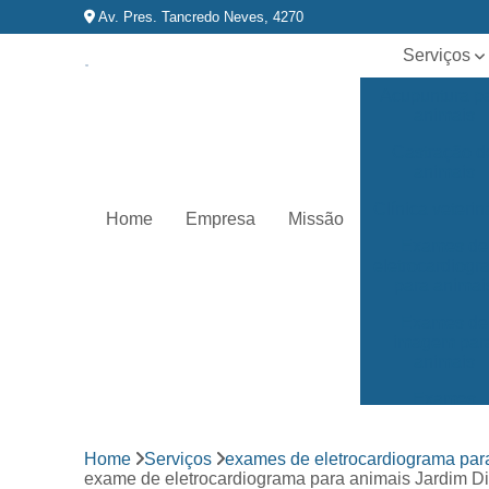
Av. Pres. Tancredo Neves, 4270
Serviços
Acupuntura p
animais
Castração d
animais
Clínica veterin
Home
Empresa
Missão
Exames de
eletrocardiog
para animai
Exames de
imagem par
animais
Exames
laboratoriai
Fisioterapia p
Home
Serviços
exames de eletrocardiograma par
animais
exame de eletrocardiograma para animais Jardim D