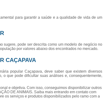
Exame de Ultrassom Abd
Exame de Ultrassom Abdominal
ndamental para garantir a saúde e a qualidade de vida de um
Exame de Ultrassom de Gato
Exame de Ultrassom para Ga
AR
Exames Laboratoriais em Animai
Exames Laboratoriais para Cacho
ermo sugere, pode ser descrita como um modelo de negócio no
 população por valores abaixo dos encontrados no mercado.
Exames Laboratoriais para Gat
Exames Laboratoriais Veterinários
AR CAÇAPAVA
Exames Laboratoriais Veterinários São
nária popular Caçapava, deve saber que existem diversos
Laboratório para Cães
Fisioterap
, o que pode dificultar suas análises e, consequentemente,
Fisioterapia Animal São Jos
nal e objetiva. Com isso, conseguimos disponibilizar outros
Fisioterapia e Reabilitação Animal
Fisi
ÇÃO DE ANIMAIS. Saiba mais entrando em contato com
e os serviços e produtos disponibilizados pelo ramo com a
Fisioterapia para Cachorro
Fisiot