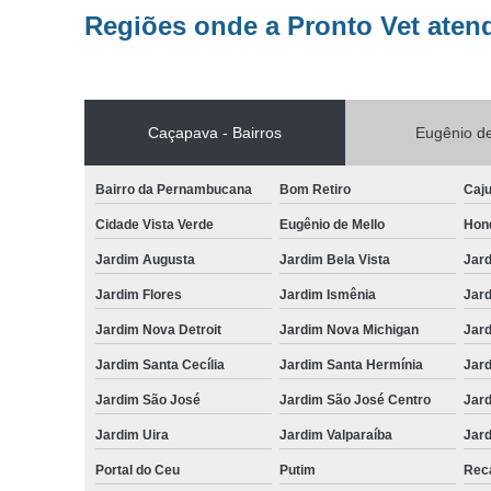
Regiões onde a Pronto Vet aten
Caçapava - Bairros
Eugênio de
Bairro da Pernambucana
Bom Retiro
Caj
Cidade Vista Verde
Eugênio de Mello
Hon
Jardim Augusta
Jardim Bela Vista
Jar
Jardim Flores
Jardim Ismênia
Jard
Jardim Nova Detroit
Jardim Nova Michigan
Jard
Jardim Santa Cecília
Jardim Santa Hermínia
Jard
Jardim São José
Jardim São José Centro
Jar
Jardim Uira
Jardim Valparaíba
Jard
Portal do Ceu
Putim
Reca