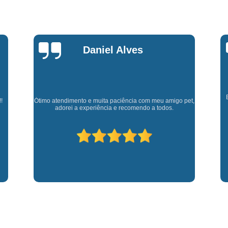
Fisioterapia para Pequenos Animais
Fis
Microchip para Cães
Microchipage
Microchipagem em Cachorros
Microchi
Marly Rosa
Microchipagem p
Microchipagem para Cachorro São Jo
Microchipagem para Gatos
Ozoniote
Cl
Experiência muito boa, trata meus animaizinhos super
et,
Ozonioterapia em Cães
Ozonioterap
bem além de ter ótimos doutores que estão sempre
p
disponíveis para retirar dúvidas.
Ozonioterapia para Cachorro
Ozonioterapia para Cachorro São J
Ozonioterapia para Cães I
Vacina Antirrábica para Cach
Vacina contra Raiva para Cacho
Vacina de Giárdia para Cães
Vacina 
Vacina para Cachorros Caçapava
V