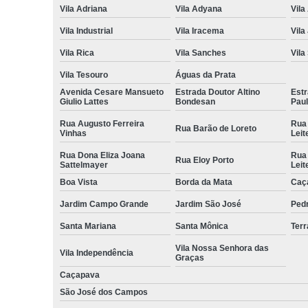
Vila Adriana
Vila Adyana
Vila
Vila Industrial
Vila Iracema
Vila
Vila Rica
Vila Sanches
Vila
Vila Tesouro
Águas da Prata
Avenida Cesare Mansueto
Estrada Doutor Altino
Estr
Giulio Lattes
Bondesan
Pau
Rua Augusto Ferreira
Rua
Rua Barão de Loreto
Vinhas
Leit
Rua Dona Eliza Joana
Rua
Rua Eloy Porto
Sattelmayer
Leit
Boa Vista
Borda da Mata
Caç
Jardim Campo Grande
Jardim São José
Ped
Santa Mariana
Santa Mônica
Terr
Vila Nossa Senhora das
Vila Independência
Graças
Caçapava
São José dos Campos