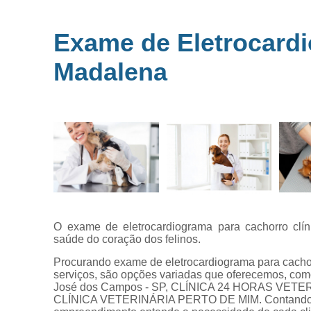
Microchipag
para animai
Exame de Eletrocardi
Ozonioterap
Madalena
animal
Vacina par
animais
Veterinários 
horas
Veterinário
popular
O exame de eletrocardiograma para cachorro clín
saúde do coração dos felinos.
Procurando exame de eletrocardiograma para cacho
serviços, são opções variadas que oferecemos,
José dos Campos - SP, CLÍNICA 24 HORAS VET
CLÍNICA VETERINÁRIA PERTO DE MIM. Contando com 