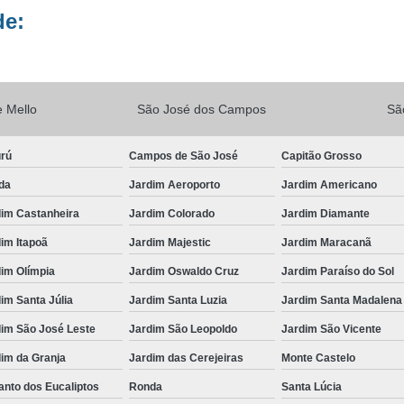
de:
Vacina V10
Vacina V10 Importada
Veterinario 24hs
Veterinária 24 
Veterinária 24h
Veterinária 2
 Mello
São José dos Campos
Sã
Veterinário 24 Horas Mais Próximo
Vete
Veterinário 24h Perto de Mim
V
urú
Campos de São José
Capitão Grosso
Veterinario a Preço Popular
Veterin
da
Jardim Aeroporto
Jardim Americano
Veterinário 24 Horas Popular
Veteri
dim Castanheira
Jardim Colorado
Jardim Diamante
Veterinário Popular 24h
Veterinário Po
im Itapoã
Jardim Majestic
Jardim Maracanã
im Olímpia
Jardim Oswaldo Cruz
Jardim Paraíso do Sol
im Santa Júlia
Jardim Santa Luzia
Jardim Santa Madalena
dim São José Leste
Jardim São Leopoldo
Jardim São Vicente
im da Granja
Jardim das Cerejeiras
Monte Castelo
nto dos Eucaliptos
Ronda
Santa Lúcia