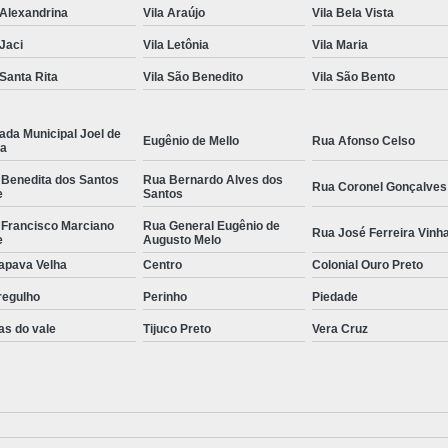
 Alexandrina
Vila Araújo
Vila Bela Vista
 Jaci
Vila Letônia
Vila Maria
 Santa Rita
Vila São Benedito
Vila São Bento
ada Municipal Joel de
Eugênio de Mello
Rua Afonso Celso
la
 Benedita dos Santos
Rua Bernardo Alves dos
Rua Coronel Gonçalves
e
Santos
 Francisco Marciano
Rua General Eugênio de
Rua José Ferreira Vinh
e
Augusto Melo
apava Velha
Centro
Colonial Ouro Preto
regulho
Perinho
Piedade
as do vale
Tijuco Preto
Vera Cruz