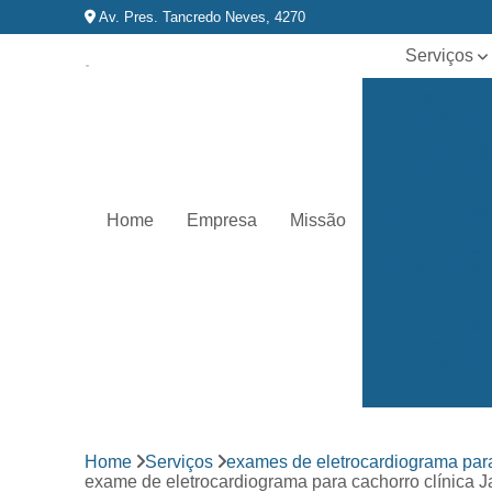
Av. Pres. Tancredo Neves, 4270
Serviços
Acupuntura p
animais
Castração d
animais
Clínica veterin
Home
Empresa
Missão
Exames de
eletrocardiog
para animai
Exames de
imagem par
animais
Exames
laboratoriai
Fisioterapia p
Home
Serviços
exames de eletrocardiograma par
animais
exame de eletrocardiograma para cachorro clínica 