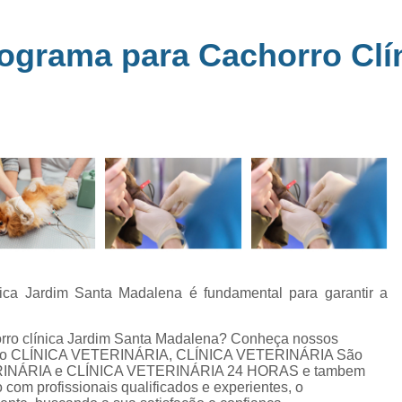
Clínica Veterinária Perto de Mim
Clíni
em
s
Clínica Veterinária Popular Caçapava
C
ograma para Cachorro Clí
ia
Clínica Veterinária Próximo de Mi
Exame de Eletrocardiograma em Animai
a
Exame de Eletrocardiograma em Cãe
24
Exame de Eletrocardiograma para Animai
Exame de Eletrocardio
s
Exame de Eletrocardiograma 
Exame de Eletrocardio
Exame de Eletrocardiograma para Gat
ica Jardim Santa Madalena é fundamental para garantir a
Exame de Raio X do Tórax para Ca
rro clínica Jardim Santa Madalena? Conheça nossos
Exame de Raio X para Cacho
 como CLÍNICA VETERINÁRIA, CLÍNICA VETERINÁRIA São
ERINÁRIA e CLÍNICA VETERINÁRIA 24 HORAS e tambem
Exame de Ultrassom Abdominal Cão
profissionais qualificados e experientes, o