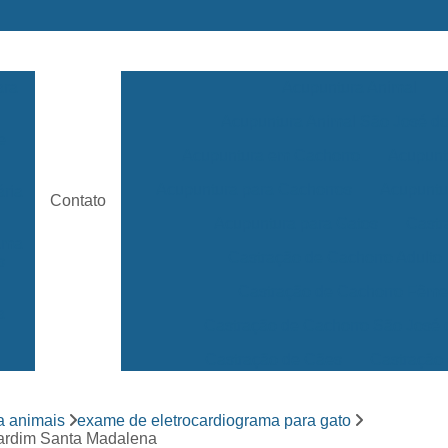
ara
Acupuntura Animal
Acupuntura Animal São José 
e
Acupuntura em Cachorro
Acupunt
Acupuntura para Cachorros
Acupuntu
ária
Contato
Acupuntura para Gatos
Castr
rama
Castração de Cachorro Adulto
s
Castração de Cachorro Fêm
a
Castração de Cachorro São José
Castração de Cães
Castração
s
Clínica 24 Horas Veterinária
Clínica 
ara
a animais
exame de eletrocardiograma para gato
Clínica Veterinária Mais Próxima
Jardim Santa Madalena