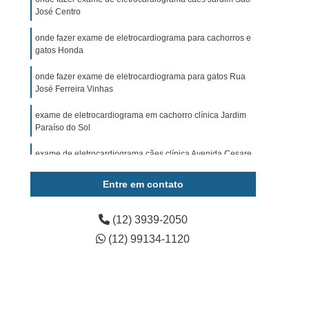
ominal para Cachorro Caçapava
José Centro
 para Cachorro São José dos Campos
onde fazer exame de eletrocardiograma para cachorros e
gatos Honda
Exame de Ultrassom para Cachorro
tos
Exame Bioquímico em Cães
onde fazer exame de eletrocardiograma para gatos Rua
José Ferreira Vinhas
s
Exames Laboratoriais para Animais
exame de eletrocardiograma em cachorro clínica Jardim
rros
Exames Laboratoriais para Cães
Paraíso do Sol
os
Exames Laboratoriais para Pets
exame de eletrocardiograma cães clínica Avenida Cesare
Mansueto Giulio Lattes
Exames Laboratoriais Veterinários Caçapava
Entre em contato
 José dos Campos
Laboratório para Animais
onde fazer exame de eletrocardiograma para animais
Jardim São Jorge
ia Animal
Fisioterapia Animal Caçapava
(12) 3939-2050
exame de eletrocardiograma em gatos Centro
(12) 99134-1120
é dos Campos
Fisioterapia Canina
oterapia em Animais
Fisioterapia em Cachorro
erapia para Cães
Fisioterapia para Gatos