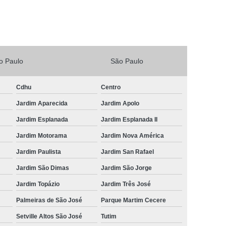
Vacina V4 para Gatos
Veterinario 24horas
Horas
Veterinária 24 Horas Perto de Mim
4h Perto de Mim
Veterinário 24 Horas
o Paulo
São Paulo
rinário 24 Horas Perto de Mim
Veterinário 24h
eterinário 24hrs
Vet Popular 24 Horas
Cdhu
Centro
ária Popular
Veterinária Popular 24 Horas
Jardim Aparecida
Jardim Apolo
nário Popular
Veterinário Popular 24 Horas
Jardim Esplanada
Jardim Esplanada II
pular Perto de Mim
Veterinário Preço Popular
Jardim Motorama
Jardim Nova América
Jardim Paulista
Jardim San Rafael
Jardim São Dimas
Jardim São Jorge
Jardim Topázio
Jardim Três José
Palmeiras de São José
Parque Martim Cecere
Setville Altos São José
Tutim