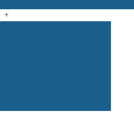
(12) 3939-2050
(12) 99134-1120
Acupuntura Animal Caçapava
dos Campos
Acupuntura em Animais
ura em Gatos
Acupuntura para Cachorro
ra para Cães e Gatos
Acupuntura para Gato
ação Animal
Castração de Cachorro
Castração de Cachorro Caçapava
ea
Castração de Cachorro Macho
 dos Campos
Castração de Cachorros
 de Cães e Gatos
Castração de Gatos
Veterinária 24 Horas
Clínica Veterinária 24h
Clínica Veterinária para Cães e Gatos