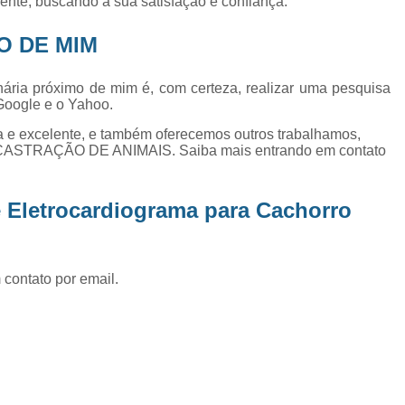
nte, buscando a sua satisfação e confiança.
Exame de Ultrassom Abd
Exame de Ultrassom Abdominal
O DE MIM
Exame de Ultrassom de Gato
inária próximo de mim é, com certeza, realizar uma pesquisa
Exame de Ultrassom para Ga
Google e o Yahoo.
Exames Laboratoriais em Animai
 e excelente, e também oferecemos outros trabalhamos,
CASTRAÇÃO DE ANIMAIS. Saiba mais entrando em contato
Exames Laboratoriais para Cacho
Exames Laboratoriais para Gat
 Eletrocardiograma para Cachorro
Exames Laboratoriais Veterinários
Exames Laboratoriais Veterinários São
 contato por email.
Laboratório para Cães
Fisioterap
Fisioterapia Animal São Jos
Fisioterapia e Reabilitação Animal
Fisi
Fisioterapia para Cachorro
Fisiot