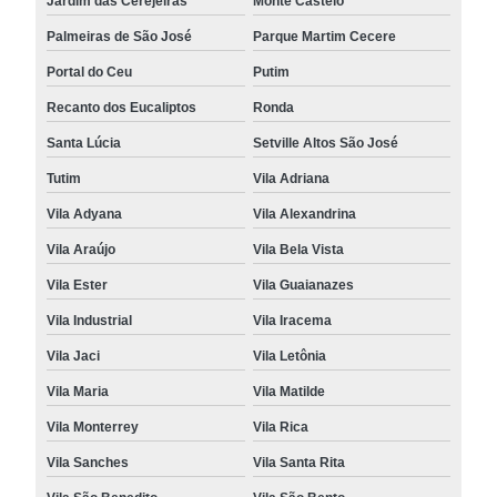
Jardim das Cerejeiras
Monte Castelo
Palmeiras de São José
Parque Martim Cecere
Portal do Ceu
Putim
Recanto dos Eucaliptos
Ronda
Santa Lúcia
Setville Altos São José
Tutim
Vila Adriana
Vila Adyana
Vila Alexandrina
Vila Araújo
Vila Bela Vista
Vila Ester
Vila Guaianazes
Vila Industrial
Vila Iracema
Vila Jaci
Vila Letônia
Vila Maria
Vila Matilde
Vila Monterrey
Vila Rica
Vila Sanches
Vila Santa Rita