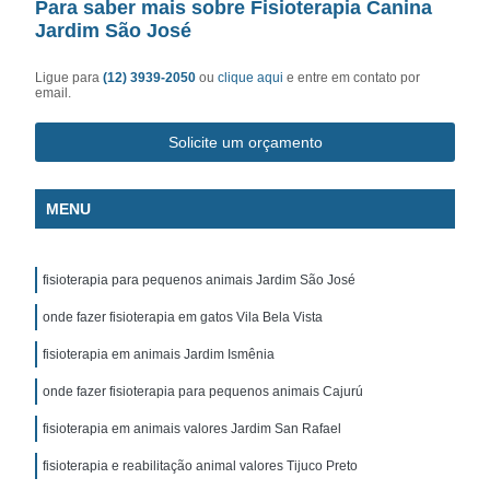
Para saber mais sobre Fisioterapia Canina
Jardim São José
Ligue para
(12) 3939-2050
ou
clique aqui
e entre em contato por
email.
Solicite um orçamento
MENU
fisioterapia para pequenos animais Jardim São José
onde fazer fisioterapia em gatos Vila Bela Vista
fisioterapia em animais Jardim Ismênia
onde fazer fisioterapia para pequenos animais Cajurú
fisioterapia em animais valores Jardim San Rafael
fisioterapia e reabilitação animal valores Tijuco Preto