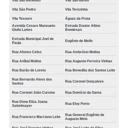
Vila São Benedito
Vila São Bento
Vila São Pedro
Vila Terezinha
Vila Tesouro
Águas da Prata
Avenida Cesare Mansueto
Estrada Doutor Altino
Giulio Lattes
Bondesan
Estrada Municipal Joel de
Eugênio de Mello
Paula
Rua Afonso Celso
Rua Ambrósio Molina
Rua Aníbal Molina
Rua Augusto Ferreira Vinhas
Rua Barão de Loreto
Rua Benedita dos Santos Leite
Rua Bernardo Alves dos
Rua Coronel Gonçalves
Santos
Rua Coronel João Cursino
Rua Domício da Gama
Rua Dona Eliza Joana
Rua Eloy Porto
Sattelmayer
Rua General Eugênio de
Rua Francisco Marciano Leite
Augusto Melo
Rua José Ferreira Vinhas
Rua José Leite da Silva