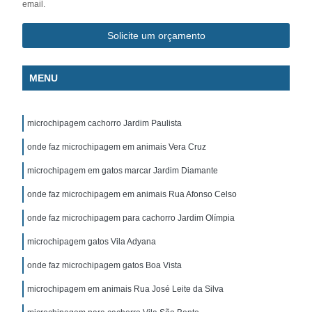
email.
Solicite um orçamento
MENU
microchipagem cachorro Jardim Paulista
onde faz microchipagem em animais Vera Cruz
microchipagem em gatos marcar Jardim Diamante
onde faz microchipagem em animais Rua Afonso Celso
onde faz microchipagem para cachorro Jardim Olímpia
microchipagem gatos Vila Adyana
onde faz microchipagem gatos Boa Vista
microchipagem em animais Rua José Leite da Silva