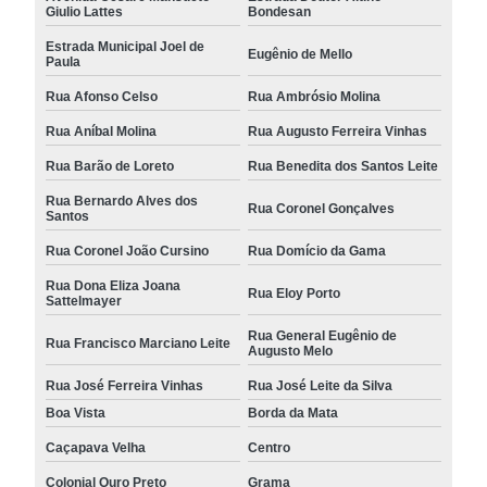
Giulio Lattes
Bondesan
Estrada Municipal Joel de
Eugênio de Mello
Paula
Rua Afonso Celso
Rua Ambrósio Molina
Rua Aníbal Molina
Rua Augusto Ferreira Vinhas
Rua Barão de Loreto
Rua Benedita dos Santos Leite
Rua Bernardo Alves dos
Rua Coronel Gonçalves
Santos
Rua Coronel João Cursino
Rua Domício da Gama
Rua Dona Eliza Joana
Rua Eloy Porto
Sattelmayer
Rua General Eugênio de
Rua Francisco Marciano Leite
Augusto Melo
Rua José Ferreira Vinhas
Rua José Leite da Silva
Boa Vista
Borda da Mata
Caçapava Velha
Centro
Colonial Ouro Preto
Grama