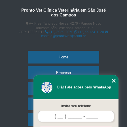
Pronto Vet Clínica Veterinária em São José
dos Campos
Av. Pres. Tancredo Neves, 4270 - Parque Novo
Horizonte São José dos Campos - SP
CEP: 12225-011
(12) 3939-2050
(12) 99134-1120
contato@prontovetsjc.com.br
Home
Empresa
Olá! Fale agora pelo WhatsApp
Missão
Serviços
Insira seu telefone
Contato