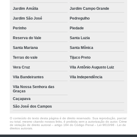
Jardim Amália
Jardim Campo Grande
Jardim São José
Pedregulho
Perinho
Piedade
Reserva do Vale
Santa Luzia
Santa Mariana
Santa Mônica
Terras do vale
Tijuco Preto
Vera Cruz
Vila Antônio Augusto Luiz
Vila Bandeirantes
Vila Independência
Vila Nossa Senhora das
Graças
Caçapava
São José dos Campos
O conteúdo do texto desta página é de direito reservado. Sua reprodução, parcial
ou total, mesmo citando nossos links, é proibida sem a autorização do autor. Crime
de violação de direito autoral – artigo 184 do Código Penal –
Lei 9610/98 - Lei de
direitos autorais
.