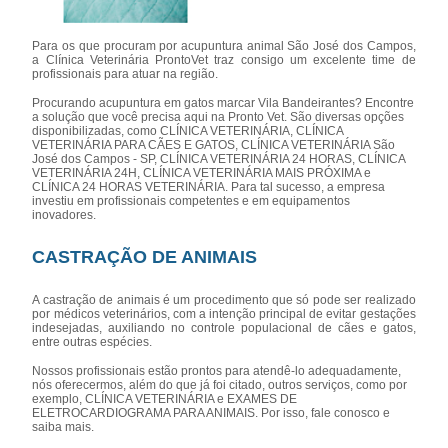
Para os que procuram por acupuntura animal São José dos Campos,
a Clínica Veterinária ProntoVet traz consigo um excelente time de
profissionais para atuar na região.
Procurando acupuntura em gatos marcar Vila Bandeirantes? Encontre
a solução que você precisa aqui na Pronto Vet. São diversas opções
disponibilizadas, como CLÍNICA VETERINÁRIA, CLÍNICA
VETERINÁRIA PARA CÃES E GATOS, CLÍNICA VETERINÁRIA São
José dos Campos - SP, CLÍNICA VETERINÁRIA 24 HORAS, CLÍNICA
VETERINÁRIA 24H, CLÍNICA VETERINÁRIA MAIS PRÓXIMA e
CLÍNICA 24 HORAS VETERINÁRIA. Para tal sucesso, a empresa
investiu em profissionais competentes e em equipamentos
inovadores.
CASTRAÇÃO DE ANIMAIS
A castração de animais é um procedimento que só pode ser realizado
por médicos veterinários, com a intenção principal de evitar gestações
indesejadas, auxiliando no controle populacional de cães e gatos,
entre outras espécies.
Nossos profissionais estão prontos para atendê-lo adequadamente,
nós oferecermos, além do que já foi citado, outros serviços, como por
exemplo, CLÍNICA VETERINÁRIA e EXAMES DE
ELETROCARDIOGRAMA PARA ANIMAIS. Por isso, fale conosco e
saiba mais.