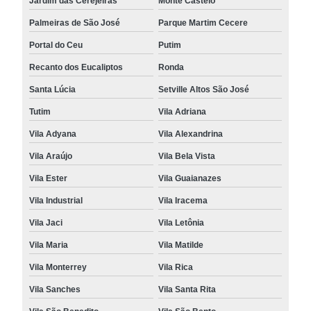
Jardim das Cerejeiras
Monte Castelo
Palmeiras de São José
Parque Martim Cecere
Portal do Ceu
Putim
Recanto dos Eucaliptos
Ronda
Santa Lúcia
Setville Altos São José
Tutim
Vila Adriana
Vila Adyana
Vila Alexandrina
Vila Araújo
Vila Bela Vista
Vila Ester
Vila Guaianazes
Vila Industrial
Vila Iracema
Vila Jaci
Vila Letônia
Vila Maria
Vila Matilde
Vila Monterrey
Vila Rica
Vila Sanches
Vila Santa Rita