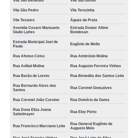
Vila São Benedito
Vila São Bento
Vila São Pedro
Vila Terezinha
Vila Tesouro
Águas da Prata
Avenida Cesare Mansueto
Estrada Doutor Altino
Giulio Lattes
Bondesan
Estrada Municipal Joel de
Eugênio de Mello
Paula
Rua Afonso Celso
Rua Ambrósio Molina
Rua Aníbal Molina
Rua Augusto Ferreira Vinhas
Rua Barão de Loreto
Rua Benedita dos Santos Leite
Rua Bernardo Alves dos
Rua Coronel Gonçalves
Santos
Rua Coronel João Cursino
Rua Domício da Gama
Rua Dona Eliza Joana
Rua Eloy Porto
Sattelmayer
Rua General Eugênio de
Rua Francisco Marciano Leite
Augusto Melo
Rua José Ferreira Vinhas
Rua José Leite da Silva